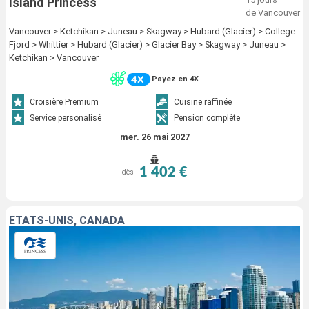
Island Princess
de Vancouver
Vancouver > Ketchikan > Juneau > Skagway > Hubard (Glacier) > College
Fjord > Whittier > Hubard (Glacier) > Glacier Bay > Skagway > Juneau >
Ketchikan > Vancouver
Payez en 4X
Croisière Premium
Cuisine raffinée
Service personalisé
Pension complète
mer. 26 mai 2027
1 402 €
dès
ÉTATS-UNIS, CANADA