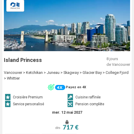
8 jours
Island Princess
de Vancouver
Vancouver > Ketchikan > Juneau > Skagway > Glacier Bay > College Fjord
> Whittier
Payez en 4X
Croisière Premium
Cuisine raffinée
Service personalisé
Pension complète
mer. 12 mai 2027
717 €
dès