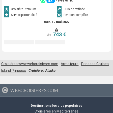
Payez en 4X
Croisière Premium
Cuisine raffinée
Service personalisé
Pension complète
mer. 19 mai 2027
743 €
dès
Croisières www.webcroisieres.com
Armateurs
Princess Cruises
Island Princess
Croisières Alaska
WEBCROISIERES.COM
Destinations les plus populaires
Croisières en Méditerranée