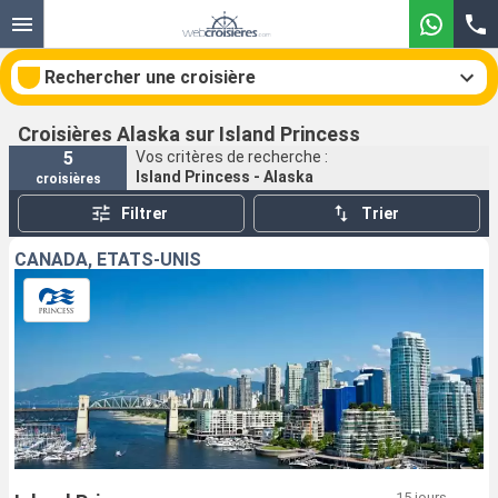
Rechercher une croisière
Croisières Alaska sur Island Princess
5
Vos critères de recherche :
Island Princess - Alaska
croisières
Nos destinations
Filtrer
Trier
Mois de départ
CANADA, ÉTATS-UNIS
Ports
Compagnies
Rechercher
15 jours