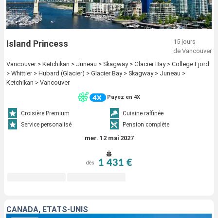
15 jours
Island Princess
de Vancouver
Vancouver > Ketchikan > Juneau > Skagway > Glacier Bay > College Fjord
> Whittier > Hubard (Glacier) > Glacier Bay > Skagway > Juneau >
Ketchikan > Vancouver
Payez en 4X
Croisière Premium
Cuisine raffinée
Service personalisé
Pension complète
mer. 12 mai 2027
1 431 €
dès
CANADA, ÉTATS-UNIS