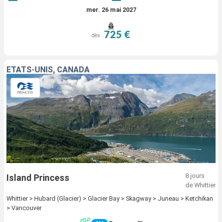
mer. 26 mai 2027
725 €
dès
ÉTATS-UNIS, CANADA
8 jours
Island Princess
de Whittier
Whittier > Hubard (Glacier) > Glacier Bay > Skagway > Juneau > Ketchikan
> Vancouver