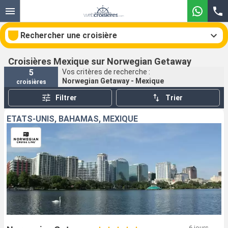
Rechercher une croisière
Croisières Mexique sur Norwegian Getaway
5
Vos critères de recherche :
Norwegian Getaway - Mexique
croisières
Nos destinations
Filtrer
Trier
Mois de départ
ÉTATS-UNIS, BAHAMAS, MEXIQUE
Ports
Compagnies
Rechercher
6 jours