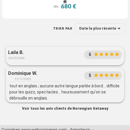
680 €
dès
Date la plus récente
TRIER PAR
Laila B.
5
24/07/2026
Dominique W.
5
11/11/2023
tout en anglais ; aucune autre langue parlée à bord... difficile
pour les quizz, spectacles... heureusement qu'on se
débrouille en anglais.
Voir tous les avis clients de Norwegian Getaway
Croisières www.webcroisieres.com
Armateurs