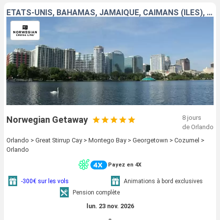
ÉTATS-UNIS, BAHAMAS, JAMAÏQUE, CAÏMANS (ÎLES), MEXIQUE
8 jours
Norwegian Getaway
de Orlando
Orlando > Great Stirrup Cay > Montego Bay > Georgetown > Cozumel >
Orlando
Payez en 4X
-300€ sur les vols
Animations à bord exclusives
Pension complète
lun. 23 nov. 2026