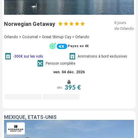
6 jours
Norwegian Getaway
de Orlando
Orlando > Cozumel > Great Stirrup Cay > Orlando
Payez en 4X
-300€ sur les vols
Animations à bord exclusives
Pension complète
ven. 04 déc. 2026
395 €
dès
MEXIQUE, ÉTATS-UNIS