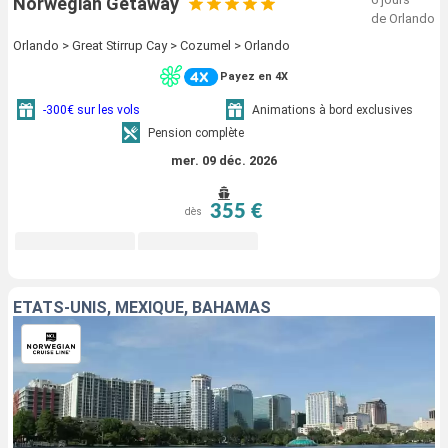
Norwegian Getaway
de Orlando
Orlando > Great Stirrup Cay > Cozumel > Orlando
Payez en 4X
-300€ sur les vols
Animations à bord exclusives
Pension complète
mer. 09 déc. 2026
355 €
dès
ÉTATS-UNIS, MEXIQUE, BAHAMAS