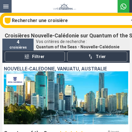
Rechercher une croisière
Croisières Nouvelle-Calédonie sur Quantum of the 
4
Vos critères de recherche :
Quantum of the Seas - Nouvelle-Calédonie
croisières
Nos destinations
Filtrer
Trier
Mois de départ
NOUVELLE-CALÉDONIE, VANUATU, AUSTRALIE
Ports
Compagnies
Rechercher
8 jours