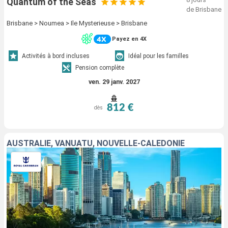
Quantum of the Seas
de Brisbane
Brisbane > Noumea > Ile Mysterieuse > Brisbane
Payez en 4X
Activités à bord incluses
Idéal pour les familles
Pension complète
ven. 29 janv. 2027
812 €
dès
AUSTRALIE, VANUATU, NOUVELLE-CALÉDONIE