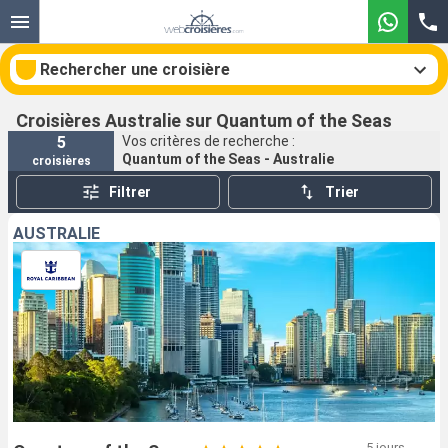
Rechercher une croisière
Croisières Australie sur Quantum of the Seas
5
Vos critères de recherche :
Quantum of the Seas - Australie
croisières
Nos destinations
Filtrer
Trier
Mois de départ
AUSTRALIE
Ports
Compagnies
Rechercher
5 jours