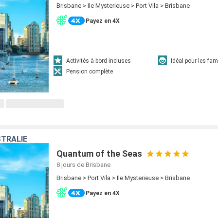
Brisbane > Ile Mysterieuse > Port Vila > Brisbane
Payez en 4X
Activités à bord incluses
Idéal pour les fam
Pension complète
TRALIE
Quantum of the Seas
8 jours
de Brisbane
Brisbane > Port Vila > Ile Mysterieuse > Brisbane
Payez en 4X