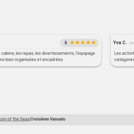
Yva C.
5
20
la cabine, les repas, les divertissements, l'équipage
Les activ
ons bien organisées et encadrées.
catégorie
um of the Seas
Croisières Vanuatu