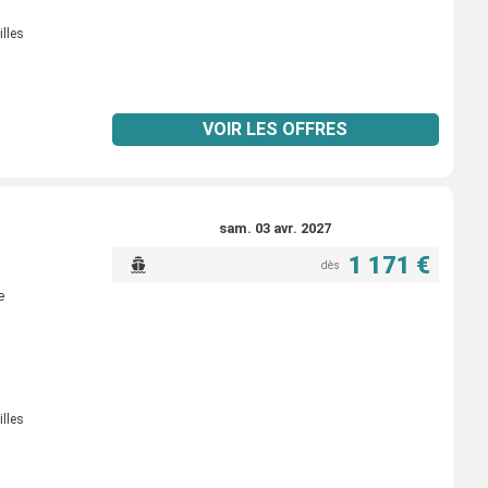
illes
VOIR LES OFFRES
sam. 03 avr. 2027
1 171 €
dès
e
illes