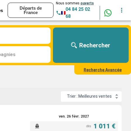
Nous sommes
ouverts
Départs de
04 84 25 02
es
France
68
Rechercher
agnies
Recherche Avancée
Trier : Meilleures ventes
ven. 26 févr. 2027
1 011 €
dès