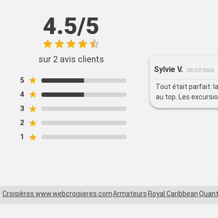
4.5/5
sur 2 avis clients
Sylvie V.
03/07/2026
★
5
Tout était parfait: 
★
4
au top. Les excursi
★
3
★
2
★
1
Croisières www.webcroisieres.com
Armateurs
Royal Caribbean
Quant