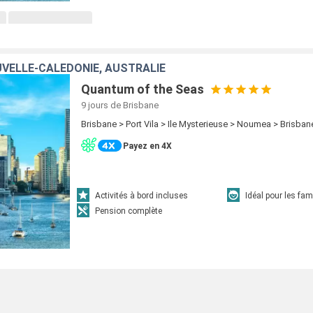
VELLE-CALÉDONIE, AUSTRALIE
Quantum of the Seas
9 jours
de Brisbane
Brisbane > Port Vila > Ile Mysterieuse > Noumea > Brisban
Payez en 4X
Activités à bord incluses
Idéal pour les fam
Pension complète