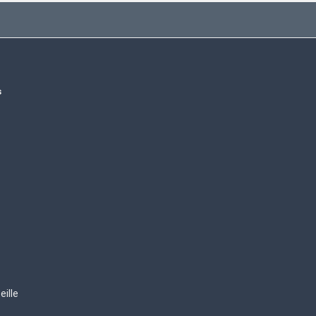
s
eille