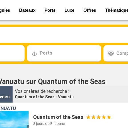
gnies
Bateaux
Ports
Luxe
Offres
Thématiqu
Ports
Comp
 Vanuatu sur Quantum of the Seas
Vos critères de recherche :
vées
Quantum of the Seas - Vanuatu
ANUATU
Quantum of the Seas
8 jours
de Brisbane