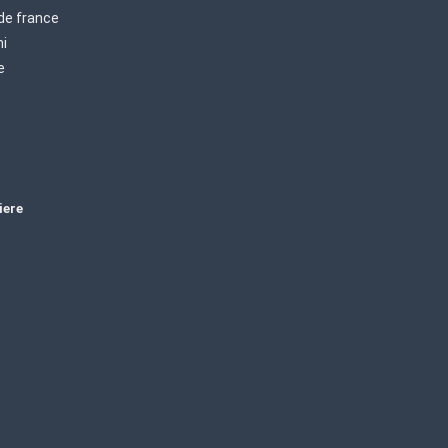
 de france
mi
e
iere