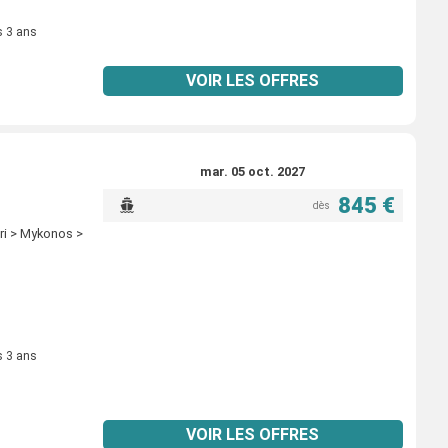
s 3 ans
VOIR LES OFFRES
mar. 05 oct. 2027
845 €
dès
ari > Mykonos >
s 3 ans
VOIR LES OFFRES