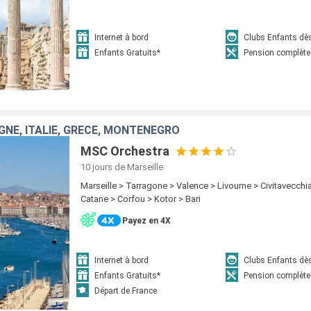
Internet à bord
Clubs Enfants dè
Enfants Gratuits*
Pension complète
GNE, ITALIE, GRÈCE, MONTÉNÉGRO
MSC Orchestra
10 jours
de Marseille
Marseille > Tarragone > Valence > Livourne > Civitavecchi
Catane > Corfou > Kotor > Bari
Payez en 4X
Internet à bord
Clubs Enfants dè
Enfants Gratuits*
Pension complète
Départ de France