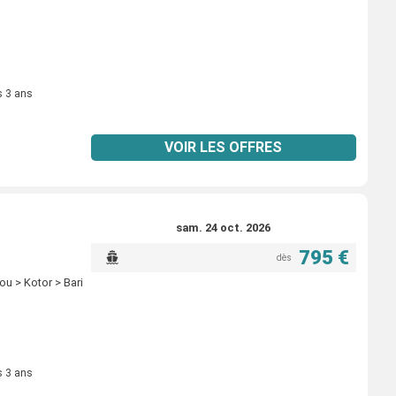
s 3 ans
VOIR LES OFFRES
sam. 24 oct. 2026
795 €
dès
ou > Kotor > Bari
s 3 ans