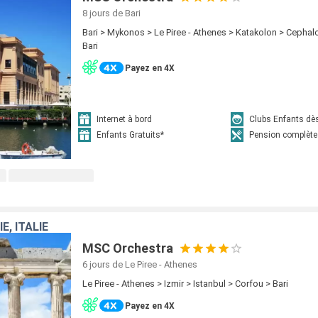
8 jours
de Bari
Bari > Mykonos > Le Piree - Athenes > Katakolon > Cephal
Bari
Payez en 4X
Internet à bord
Clubs Enfants dè
Enfants Gratuits*
Pension complète
E, ITALIE
MSC Orchestra
6 jours
de Le Piree - Athenes
Le Piree - Athenes > Izmir > Istanbul > Corfou > Bari
Payez en 4X