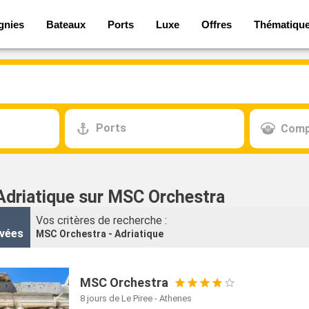
gnies
Bateaux
Ports
Luxe
Offres
Thématiqu
Ports
Comp
 Adriatique sur MSC Orchestra
Vos critères de recherche :
vées
MSC Orchestra - Adriatique
MSC Orchestra
8 jours
de Le Piree - Athenes