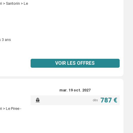
i > Santorin > Le
s 3 ans
VOIR LES OFFRES
mar. 19 oct. 2027
787 €
dès
 > Le Piree -