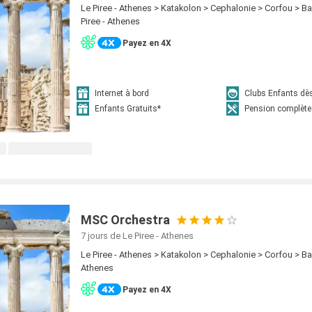
Le Piree - Athenes > Katakolon > Cephalonie > Corfou > Bar
Piree - Athenes
Payez en 4X
Internet à bord
Clubs Enfants dè
Enfants Gratuits*
Pension complète
MSC Orchestra
7 jours
de Le Piree - Athenes
Le Piree - Athenes > Katakolon > Cephalonie > Corfou > Bari
Athenes
Payez en 4X