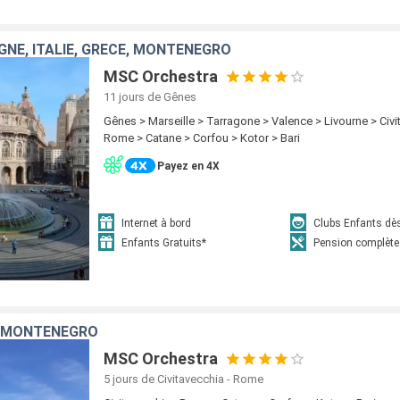
GNE, ITALIE, GRÈCE, MONTÉNÉGRO
MSC Orchestra
11 jours
de Gênes
Gênes > Marseille > Tarragone > Valence > Livourne > Civi
Rome > Catane > Corfou > Kotor > Bari
Payez en 4X
Internet à bord
Clubs Enfants dè
Enfants Gratuits*
Pension complète
E, MONTÉNÉGRO
MSC Orchestra
5 jours
de Civitavecchia - Rome