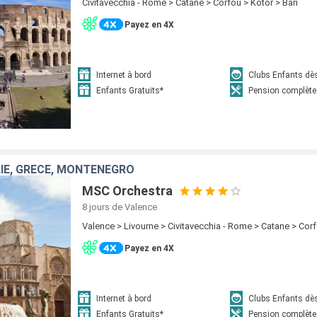
Civitavecchia - Rome > Catane > Corfou > Kotor > Bari
Payez en 4X
Internet à bord
Clubs Enfants dè
Enfants Gratuits*
Pension complète
LIE, GRÈCE, MONTÉNÉGRO
MSC Orchestra
8 jours
de Valence
Valence > Livourne > Civitavecchia - Rome > Catane > Corf
Payez en 4X
Internet à bord
Clubs Enfants dè
Enfants Gratuits*
Pension complète