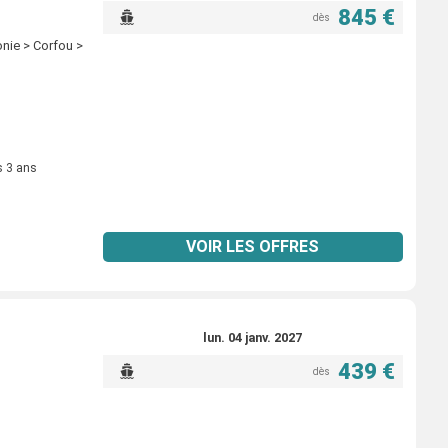
845 €
dès
onie > Corfou >
s 3 ans
VOIR LES OFFRES
lun. 04 janv. 2027
439 €
dès