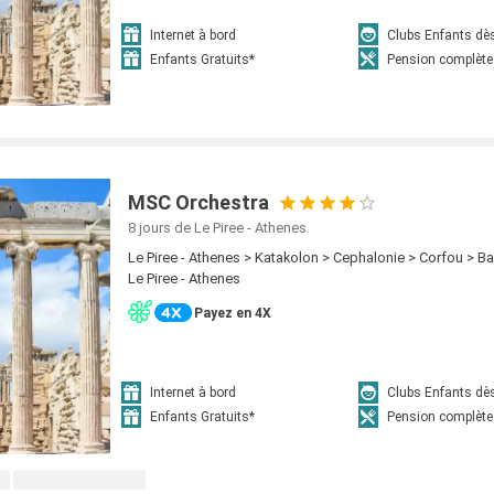
Internet à bord
Clubs Enfants dè
Enfants Gratuits*
Pension complète
MSC Orchestra
8 jours
de Le Piree - Athenes
Le Piree - Athenes > Katakolon > Cephalonie > Corfou > B
Le Piree - Athenes
Payez en 4X
Internet à bord
Clubs Enfants dè
Enfants Gratuits*
Pension complète