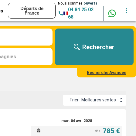
Nous sommes
ouverts
Départs de
04 84 25 02
es
France
68
Rechercher
agnies
Recherche Avancée
Trier : Meilleures ventes
mar. 04 avr. 2028
785 €
dès