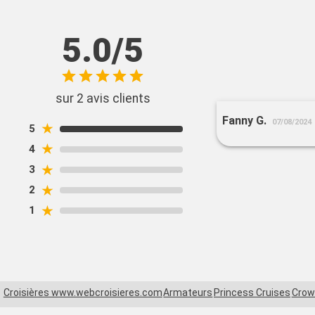
5.0/5
sur 2 avis clients
Fanny G.
07/08/2024
★
5
★
4
★
3
★
2
★
1
Croisières www.webcroisieres.com
Armateurs
Princess Cruises
Crow