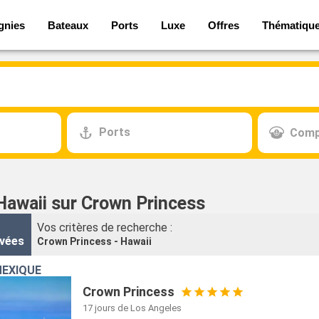
gnies
Bateaux
Ports
Luxe
Offres
Thématiqu
Ports
Comp
 Hawaii sur Crown Princess
Vos critères de recherche :
vées
Crown Princess - Hawaii
MEXIQUE
Crown Princess
17 jours
de Los Angeles