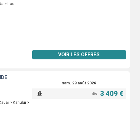
da > Los
VOIR LES OFFRES
NDE
sam. 29 août 2026
3 409 €
dès
Kauai > Kahului >