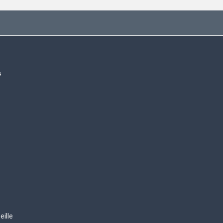
s
eille