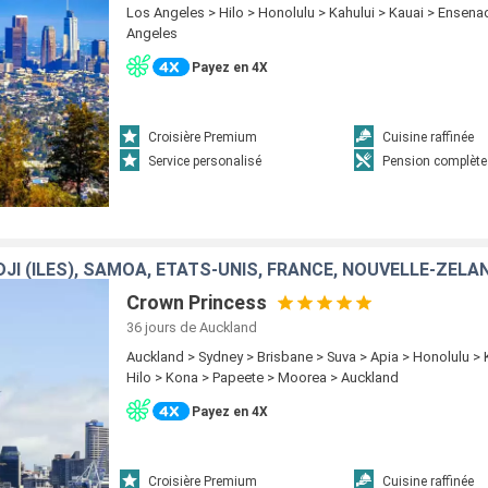
Los Angeles > Hilo > Honolulu > Kahului > Kauai > Ensena
Angeles
Payez en 4X
Croisière Premium
Cuisine raffinée
Service personalisé
Pension complète
DJI (ÎLES), SAMOA, ÉTATS-UNIS, FRANCE, NOUVELLE-ZÉLA
Crown Princess
36 jours
de Auckland
Auckland > Sydney > Brisbane > Suva > Apia > Honolulu > 
Hilo > Kona > Papeete > Moorea > Auckland
Payez en 4X
Croisière Premium
Cuisine raffinée