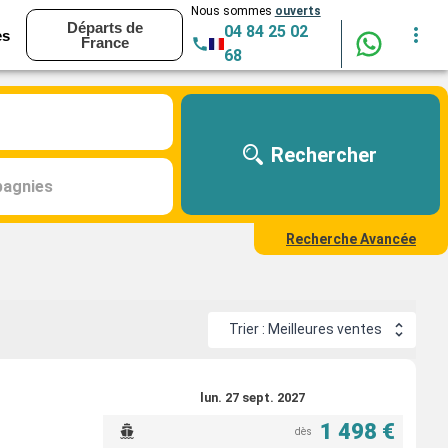
Nous sommes
ouverts
Départs de
04 84 25 02
es
France
68
Rechercher
agnies
Recherche Avancée
Trier : Meilleures ventes
lun. 27 sept. 2027
1 498 €
dès