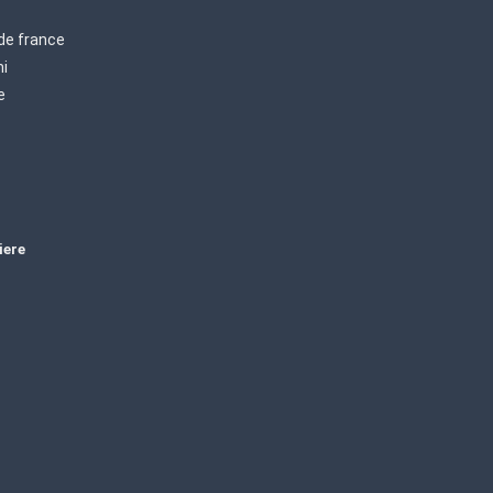
 de france
mi
e
iere