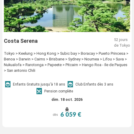
52 jours
Costa Serena
de Tokyo
Tokyo > Keelung > Hong Kong > Subic bay > Boracay > Puerto Princesa >
Benoa > Darwin > Cairns > Brisbane > Sydney > Noumea > Lifou > Suva >
Nukualofa > Rarotonga > Papeete > Pitcairn > Hango Roa - Ile de Paques
> San antonio Chili
Enfants Gratuits jusqu'à 18 ans
Club Enfants dès 3 ans
Pension complète
dim. 18 oct. 2026
6 059 €
dès