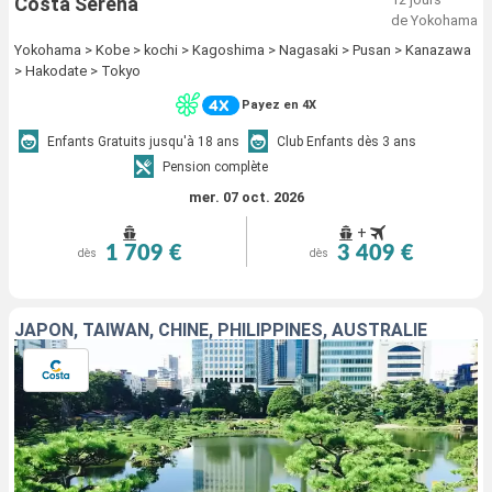
Costa Serena
de Yokohama
Yokohama > Kobe > kochi > Kagoshima > Nagasaki > Pusan > Kanazawa
> Hakodate > Tokyo
Payez en 4X
Enfants Gratuits jusqu'à 18 ans
Club Enfants dès 3 ans
Pension complète
mer. 07 oct. 2026
+
1 709 €
3 409 €
dès
dès
JAPON, TAÏWAN, CHINE, PHILIPPINES, AUSTRALIE