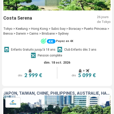
26 jours
Costa Serena
de Tokyo
Tokyo > Keelung > Hong Kong > Subic bay > Boracay > Puerto Princesa >
Benoa > Darwin > Cairns > Brisbane > Sydney
Payez en 4X
Enfants Gratuits jusqu'à 18 ans
Club Enfants dès 3 ans
Pension complète
dim. 18 oct. 2026
+
2 999 €
5 099 €
dès
dès
JAPON, TAÏWAN, CHINE, PHILIPPINES, AUSTRALIE, HAWAII, FIJI, TONGA, POLYNÉSIE, CHILI