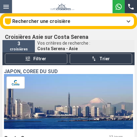
Rechercher une croisière
Croisières Asie sur Costa Serena
3
Vos critères de recherche :
Costa Serena - Asie
croisières
Nos destinations
Filtrer
Trier
Mois de départ
JAPON, CORÉE DU SUD
Ports
Compagnies
Rechercher
12 jours