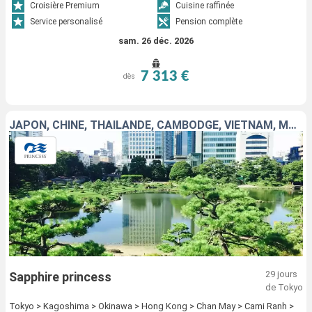
Croisière Premium
Cuisine raffinée
Service personalisé
Pension complète
sam. 26 déc. 2026
7 313 €
dès
JAPON, CHINE, THAÏLANDE, CAMBODGE, VIETNAM, MALAISIE, SINGAPOUR
29 jours
Sapphire princess
de Tokyo
Tokyo > Kagoshima > Okinawa > Hong Kong > Chan May > Cami Ranh >