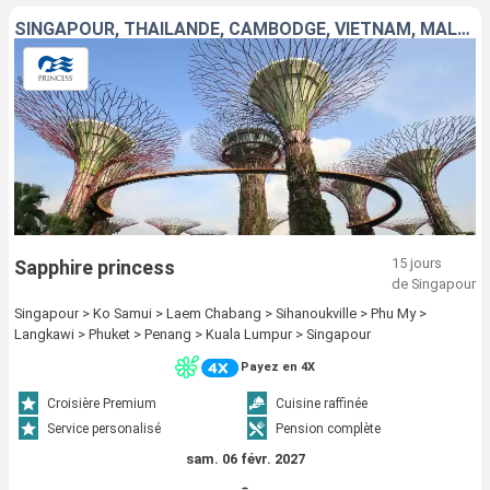
SINGAPOUR, THAÏLANDE, CAMBODGE, VIETNAM, MALAISIE
15 jours
Sapphire princess
de Singapour
Singapour > Ko Samui > Laem Chabang > Sihanoukville > Phu My >
Langkawi > Phuket > Penang > Kuala Lumpur > Singapour
Payez en 4X
Croisière Premium
Cuisine raffinée
Service personalisé
Pension complète
sam. 06 févr. 2027