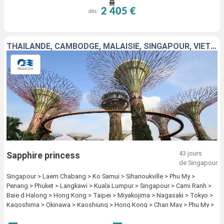
2 405 €
dès
THAÏLANDE, CAMBODGE, MALAISIE, SINGAPOUR, VIETNAM, JAPON, TAÏWAN, CHINE
43 jours
Sapphire princess
de Singapour
Singapour > Laem Chabang > Ko Samui > Sihanoukville > Phu My >
Penang > Phuket > Langkawi > Kuala Lumpur > Singapour > Cami Ranh >
Baie d Halong > Hong Kong > Taipei > Miyakojima > Nagasaki > Tokyo >
Kagoshima > Okinawa > Kaoshiung > Hong Kong > Chan May > Phu My >
Singapour