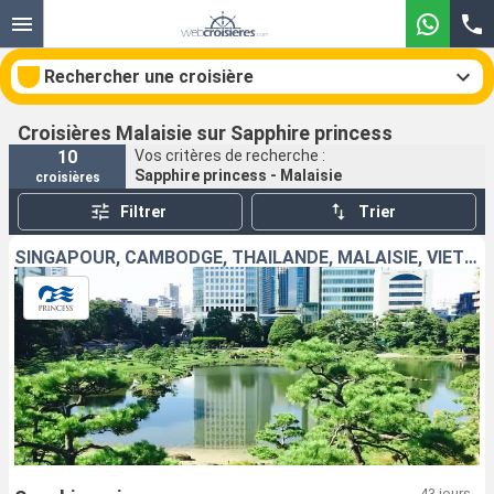
Rechercher une croisière
Croisières Malaisie sur Sapphire princess
10
Vos critères de recherche :
Sapphire princess - Malaisie
croisières
Nos destinations
Filtrer
Trier
Mois de départ
SINGAPOUR, CAMBODGE, THAÏLANDE, MALAISIE, VIETNAM, CHINE, TAÏWAN, JAPON
Ports
Compagnies
Rechercher
43 jours