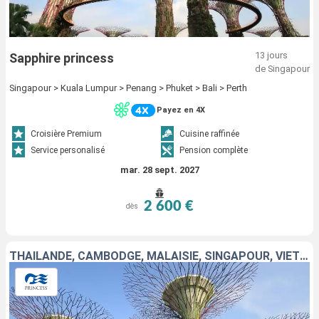
13 jours
Sapphire princess
de Singapour
Singapour > Kuala Lumpur > Penang > Phuket > Bali > Perth
Payez en 4X
Croisière Premium
Cuisine raffinée
Service personalisé
Pension complète
mar. 28 sept. 2027
2 600 €
dès
THAÏLANDE, CAMBODGE, MALAISIE, SINGAPOUR, VIETNAM, CHINE, TAÏWAN, JAPON