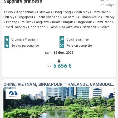
Sapphire princess
de Tokyo
Tokyo > Kagoshima > Okinawa > Hong Kong > Chan May > Cami Ranh >
Phu My > Singapour > Laem Chabang > Ko Samui > Sihanoukville > Phu My
> Penang > Phuket > Langkawi > Kuala Lumpur > Singapour > Cami Ranh >
Baie d Halong > Hong Kong > Taipei > Miyakojima > Nagasaki > Tokyo
Croisière Premium
Cuisine raffinée
Service personalisé
Pension complète
sam. 12 déc. 2026
5 656 €
dès
CHINE, VIETNAM, SINGAPOUR, THAÏLANDE, CAMBODGE, MALAISIE, TAÏWAN, JAPON