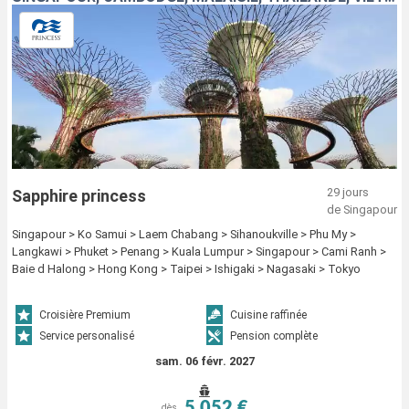
29 jours
Sapphire princess
de Singapour
Singapour > Ko Samui > Laem Chabang > Sihanoukville > Phu My >
Langkawi > Phuket > Penang > Kuala Lumpur > Singapour > Cami Ranh >
Baie d Halong > Hong Kong > Taipei > Ishigaki > Nagasaki > Tokyo
Croisière Premium
Cuisine raffinée
Service personalisé
Pension complète
sam. 06 févr. 2027
5 052 €
dès