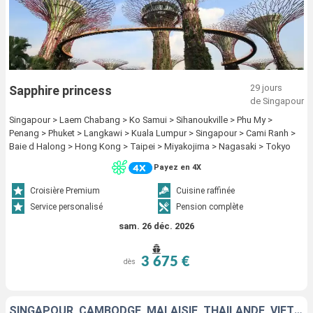
29 jours
Sapphire princess
de Singapour
Singapour > Laem Chabang > Ko Samui > Sihanoukville > Phu My >
Penang > Phuket > Langkawi > Kuala Lumpur > Singapour > Cami Ranh >
Baie d Halong > Hong Kong > Taipei > Miyakojima > Nagasaki > Tokyo
Payez en 4X
Croisière Premium
Cuisine raffinée
Service personalisé
Pension complète
sam. 26 déc. 2026
3 675 €
dès
SINGAPOUR, CAMBODGE, MALAISIE, THAÏLANDE, VIETNAM, CHINE, TAÏWAN, JAPON