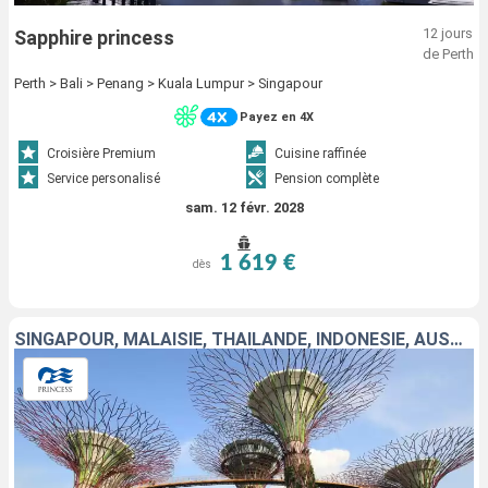
12 jours
Sapphire princess
de Perth
Perth > Bali > Penang > Kuala Lumpur > Singapour
Payez en 4X
Croisière Premium
Cuisine raffinée
Service personalisé
Pension complète
sam. 12 févr. 2028
1 619 €
dès
SINGAPOUR, MALAISIE, THAÏLANDE, INDONÉSIE, AUSTRALIE