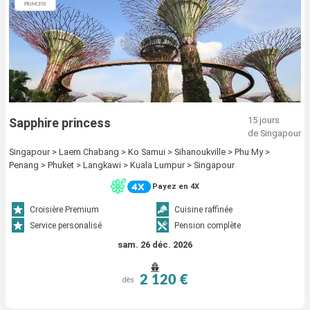
15 jours
Sapphire princess
de Singapour
Singapour > Laem Chabang > Ko Samui > Sihanoukville > Phu My >
Penang > Phuket > Langkawi > Kuala Lumpur > Singapour
Payez en 4X
Croisière Premium
Cuisine raffinée
Service personalisé
Pension complète
sam. 26 déc. 2026
2 120 €
dès