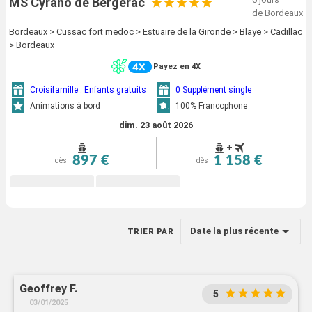
MS Cyrano de Bergerac
de Bordeaux
Bordeaux > Cussac fort medoc > Estuaire de la Gironde > Blaye > Cadillac
> Bordeaux
Payez en 4X
Croisifamille : Enfants gratuits
0 Supplément single
Animations à bord
100% Francophone
dim. 23 août 2026
+
897 €
1 158 €
dès
dès
Date la plus récente
TRIER PAR
Geoffrey F.
5
03/01/2025