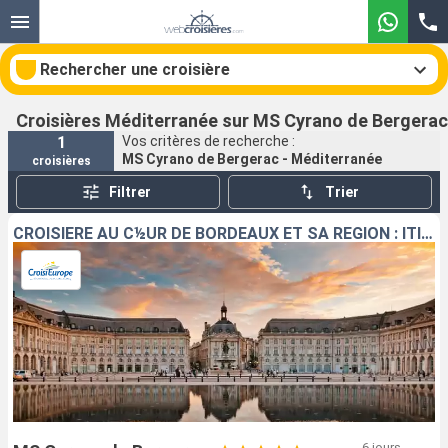
Rechercher une croisière
Croisières Méditerranée sur MS Cyrano de Bergerac
1
Vos critères de recherche :
MS Cyrano de Bergerac - Méditerranée
croisières
Nos destinations
Filtrer
Trier
Mois de départ
CROISIÈRE AU C½UR DE BORDEAUX ET SA RÉGION : ITINÉRAIRE DÉCOUVERTE
Ports
Compagnies
Rechercher
6 jours