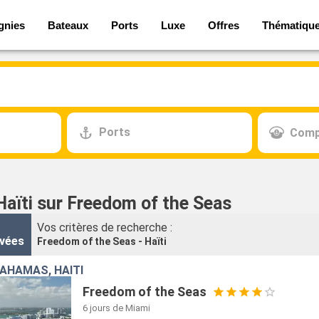
gnies
Bateaux
Ports
Luxe
Offres
Thématiqu
Ports
Comp
Haïti sur Freedom of the Seas
Vos critères de recherche :
vées
Freedom of the Seas - Haïti
BAHAMAS, HAÏTI
Freedom of the Seas
6 jours
de Miami