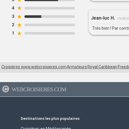
petits soins, toujour
★
4
restauration, les s
passager vive une cr
★
3
Jean-luc H.
19/09/2
du début à la fin. 
★
2
Trés bien ! Par cont
★
1
Croisières www.webcroisieres.com
Armateurs
Royal Caribbean
Freed
WEBCROISIERES.COM
Destinations les plus populaires
Croisières en Méditerranée