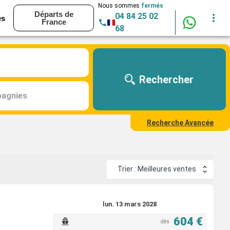
Nous sommes
fermés
Départs de
04 84 25 02
es
France
68
Rechercher
agnies
Recherche Avancée
Trier : Meilleures ventes
lun. 13 mars 2028
604 €
dès