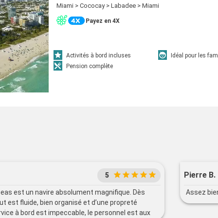
Miami > Cococay > Labadee > Miami
Payez en 4X
Activités à bord incluses
Idéal pour les fam
Pension complète
Pierre B.
5
Seas est un navire absolument magnifique. Dès
Assez bie
t est fluide, bien organisé et d’une propreté
rvice à bord est impeccable, le personnel est aux