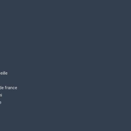
eille
 de france
mi
e