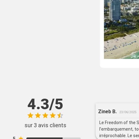
4.3/5
Zineb B.
23/06/2025
Le Freedom of the 
sur 3 avis clients
l’embarquement, tou
irréprochable. Le se
★
5