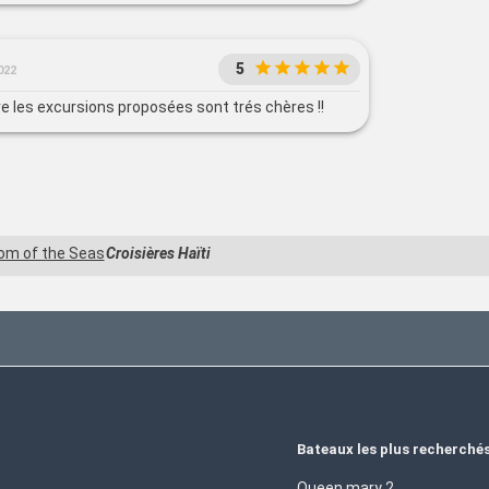
s souriant et disponible. Les activités, la
pectacles, tout est pensé pour que chaque
oisière inoubliable. Franchement, tout était parfait
5
022
Une expérience que je recommande les yeux fermés
re les excursions proposées sont trés chères !!
om of the Seas
Croisières Haïti
Bateaux les plus recherché
Queen mary 2