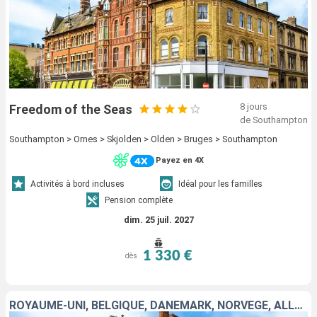
8 jours
Freedom of the Seas
de Southampton
Southampton > Ornes > Skjolden > Olden > Bruges > Southampton
Payez en 4X
Activités à bord incluses
Idéal pour les familles
Pension complète
dim. 25 juil. 2027
1 330 €
dès
ROYAUME-UNI, BELGIQUE, DANEMARK, NORVÈGE, ALLEMAGNE