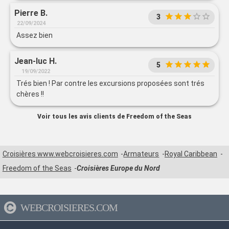
est impeccable, le personnel est aux petits soins, toujours
Pierre B.
souriant et disponible. Les activités, la restauration, les
3
spectacles, tout est pensé pour que chaque passager vive
22/09/2024
une croisière inoubliable. Franchement, tout était parfait du
Assez bien
début à la fin. Une expérience que je recommande les yeux
fermés
Jean-luc H.
5
19/09/2022
Trés bien ! Par contre les excursions proposées sont trés
chères !!
Voir tous les avis clients de Freedom of the Seas
Croisières www.webcroisieres.com
Armateurs
Royal Caribbean
Freedom of the Seas
Croisières Europe du Nord
WEBCROISIERES.COM