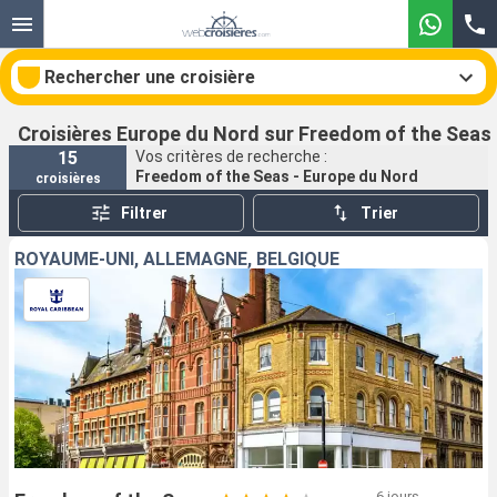
Rechercher une croisière
Croisières Europe du Nord sur Freedom of the Seas
15
Vos critères de recherche :
Freedom of the Seas - Europe du Nord
croisières
Nos destinations
Filtrer
Trier
Mois de départ
ROYAUME-UNI, ALLEMAGNE, BELGIQUE
Ports
Compagnies
Rechercher
6 jours