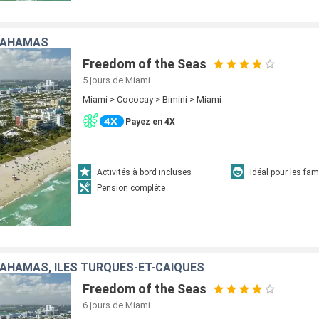
 BAHAMAS
Freedom of the Seas
5 jours
de Miami
Miami > Cococay > Bimini > Miami
Payez en 4X
Activités à bord incluses
Idéal pour les fam
Pension complète
BAHAMAS, ÎLES TURQUES-ET-CAÏQUES
Freedom of the Seas
6 jours
de Miami