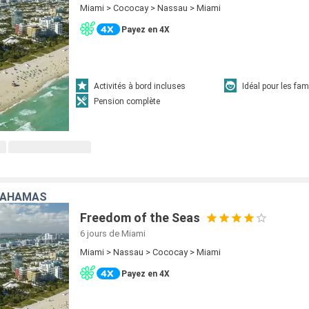
Miami > Cococay > Nassau > Miami
Payez en 4X
Activités à bord incluses
Idéal pour les fam
Pension complète
 BAHAMAS
Freedom of the Seas
6 jours
de Miami
Miami > Nassau > Cococay > Miami
Payez en 4X