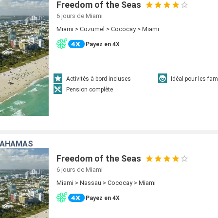
Freedom of the Seas
6 jours
de Miami
Miami > Cozumel > Cococay > Miami
Payez en 4X
Activités à bord incluses
Idéal pour les fam
Pension complète
 BAHAMAS
Freedom of the Seas
6 jours
de Miami
Miami > Nassau > Cococay > Miami
Payez en 4X