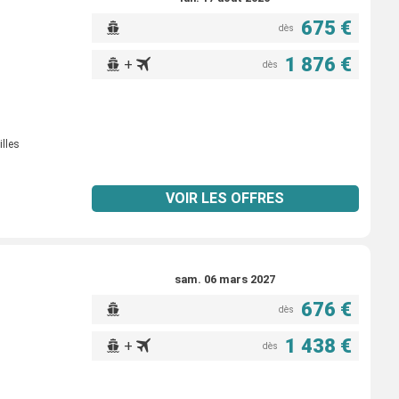
675 €
dès
1 876 €
+
dès
illes
VOIR LES OFFRES
sam. 06 mars 2027
676 €
dès
1 438 €
+
dès