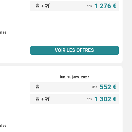
1 276 €
+
dès
illes
VOIR LES OFFRES
lun. 18 janv. 2027
552 €
dès
1 302 €
+
dès
illes