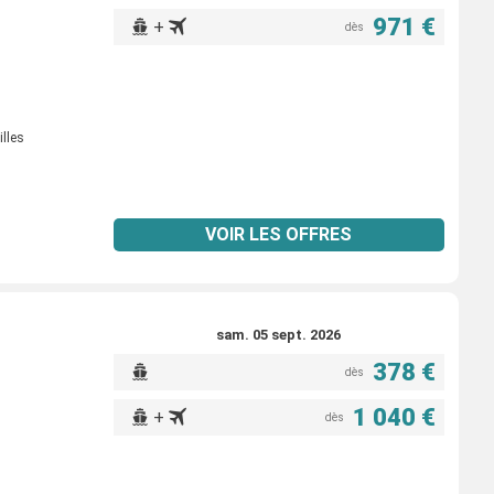
971 €
+
dès
illes
VOIR LES OFFRES
sam. 05 sept. 2026
378 €
dès
1 040 €
+
dès