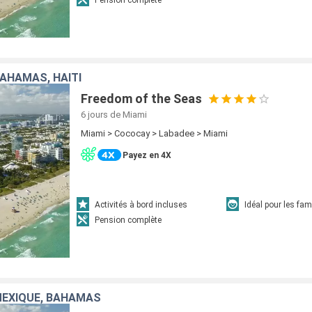
BAHAMAS, HAÏTI
Freedom of the Seas
6 jours
de Miami
Miami > Cococay > Labadee > Miami
Payez en 4X
Activités à bord incluses
Idéal pour les fam
Pension complète
MEXIQUE, BAHAMAS