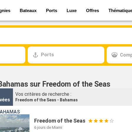
gnies
Bateaux
Ports
Luxe
Offres
Thématiqu
Ports
Comp
 Bahamas sur Freedom of the Seas
Vos critères de recherche :
vées
Freedom of the Seas - Bahamas
 BAHAMAS
Freedom of the Seas
6 jours
de Miami