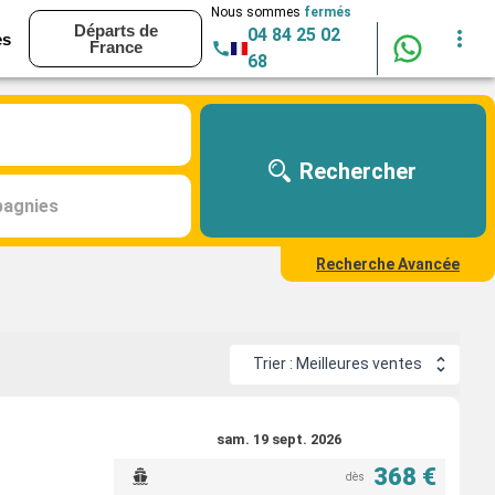
Nous sommes
fermés
Départs de
04 84 25 02
es
France
68
Rechercher
agnies
Recherche Avancée
Trier : Meilleures ventes
sam. 19 sept. 2026
368 €
dès