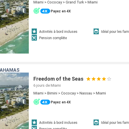
Miami > Cococay > Grand Turk > Miami
Payez en 4X
Activités à bord incluses
Idéal pour les fam
Pension complète
 BAHAMAS
Freedom of the Seas
6 jours
de Miami
Miami > Bimini > Cococay > Nassau > Miami
Payez en 4X
Activités à bord incluses
Idéal pour les fam
Pension complète