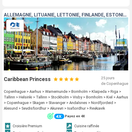
ALLEMAGNE, LITUANIE, LETTONIE, FINLANDE, ESTONIE, SUÈDE, DANEMARK, NORVÈGE, ISLANDE
25 jours
Caribbean Princess
de Copenhague
Copenhague > Aarhus > Warnemunde > Bornholm > Klaipeda > Riga >
Tallinn > Helsinki > Tallinn > Stockholm > Visby > Bornholm > Kiel > Aarhus
> Copenhague > Skagen > Stavanger > Andalsnes > Nordfjordeid >
Alesund > Seydisfjordhur > Akureyri > Isafjordhur > Reykjavik
Payez en 4X
Croisière Premium
Cuisine raffinée