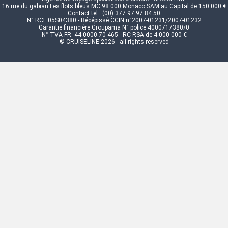
16 rue du gabian Les flots bleus MC 98 000 Monaco SAM au Capital de 150 000 €
Contact tel : (00) 377 97 97 84 50
N° RCI: 05S04380 - Récépissé CCIN n°2007-01231/2007-01232
Garantie financière Groupama N° police 4000717380/0
N° TVA FR. 44 0000 70 465 - RC RSA de 4 000 000 €
© CRUISELINE 2026 - all rights reserved