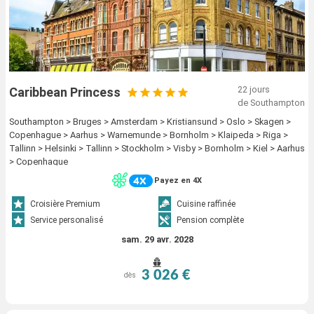
22 jours
Caribbean Princess
de Southampton
Southampton > Bruges > Amsterdam > Kristiansund > Oslo > Skagen >
Copenhague > Aarhus > Warnemunde > Bornholm > Klaipeda > Riga >
Tallinn > Helsinki > Tallinn > Stockholm > Visby > Bornholm > Kiel > Aarhus
> Copenhague
Payez en 4X
Croisière Premium
Cuisine raffinée
Service personalisé
Pension complète
sam. 29 avr. 2028
3 026 €
dès