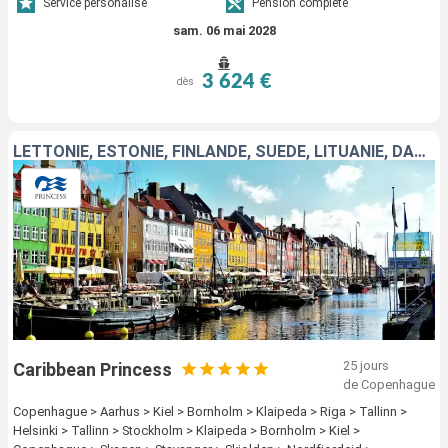
Service personalisé
Pension complète
sam. 06 mai 2028
3 624 €
dès
LETTONIE, ESTONIE, FINLANDE, SUÈDE, LITUANIE, DANEMARK, ALLEMAGNE, NORVÈGE, ISLANDE
25 jours
Caribbean Princess
de Copenhague
Copenhague > Aarhus > Kiel > Bornholm > Klaipeda > Riga > Tallinn >
Helsinki > Tallinn > Stockholm > Klaipeda > Bornholm > Kiel >