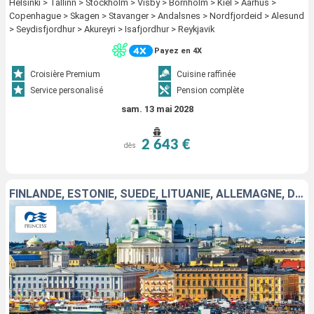
Helsinki > Tallinn > Stockholm > Visby > Bornholm > Kiel > Aarhus >
Copenhague > Skagen > Stavanger > Andalsnes > Nordfjordeid > Alesund
> Seydisfjordhur > Akureyri > Isafjordhur > Reykjavik
Payez en 4X
Croisière Premium
Cuisine raffinée
Service personalisé
Pension complète
sam. 13 mai 2028
2 643 €
dès
FINLANDE, ESTONIE, SUÈDE, LITUANIE, ALLEMAGNE, DANEMARK, NORVÈGE, ISLANDE