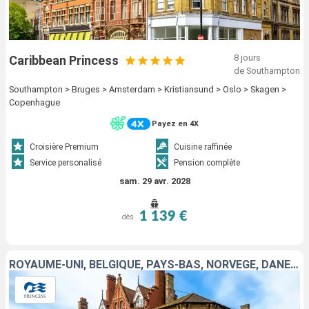
8 jours
Caribbean Princess
de Southampton
Southampton > Bruges > Amsterdam > Kristiansund > Oslo > Skagen >
Copenhague
Payez en 4X
Croisière Premium
Cuisine raffinée
Service personalisé
Pension complète
sam. 29 avr. 2028
1 139 €
dès
ROYAUME-UNI, BELGIQUE, PAYS-BAS, NORVÈGE, DANEMARK, ALLEMAGNE, LITUANIE, LETTONIE, ESTONIE, FINLANDE