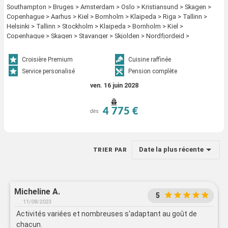
Southampton > Bruges > Amsterdam > Oslo > Kristiansund > Skagen >
Copenhague > Aarhus > Kiel > Bornholm > Klaipeda > Riga > Tallinn >
Helsinki > Tallinn > Stockholm > Klaipeda > Bornholm > Kiel >
Copenhague > Skagen > Stavanger > Skjolden > Nordfjordeid >
Andalsnes > Seydisfjordhur > Akureyri > Isafjordhur > Reykjavik
Croisière Premium
Cuisine raffinée
Service personalisé
Pension complète
ven. 16 juin 2028
4 775 €
dès
Date la plus récente
TRIER PAR
Micheline A.
5
11/08/2023
Activités variées et nombreuses s'adaptant au goût de
chacun.