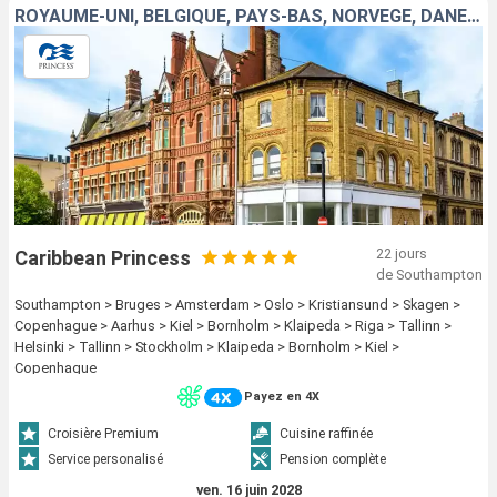
ROYAUME-UNI, BELGIQUE, PAYS-BAS, NORVÈGE, DANEMARK, ALLEMAGNE, LITUANIE, LETTONIE, FINLANDE, ESTONIE, SUÈDE
22 jours
Caribbean Princess
de Southampton
Southampton > Bruges > Amsterdam > Oslo > Kristiansund > Skagen >
Copenhague > Aarhus > Kiel > Bornholm > Klaipeda > Riga > Tallinn >
Helsinki > Tallinn > Stockholm > Klaipeda > Bornholm > Kiel >
Copenhague
Payez en 4X
Croisière Premium
Cuisine raffinée
Service personalisé
Pension complète
ven. 16 juin 2028