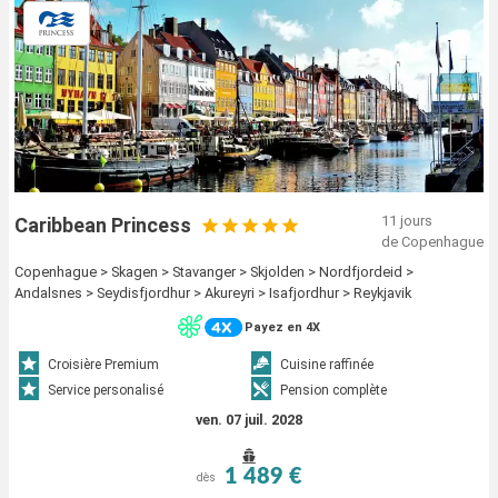
11 jours
Caribbean Princess
de Copenhague
Copenhague > Skagen > Stavanger > Skjolden > Nordfjordeid >
Andalsnes > Seydisfjordhur > Akureyri > Isafjordhur > Reykjavik
Payez en 4X
Croisière Premium
Cuisine raffinée
Service personalisé
Pension complète
ven. 07 juil. 2028
1 489 €
dès