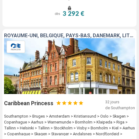
3 292 €
dès
ROYAUME-UNI, BELGIQUE, PAYS-BAS, DANEMARK, LITUANIE, LETTONIE, FINLANDE, ESTONIE, SUÈDE, ALLEMAGNE, NORVÈGE, ISLANDE
32 jours
Caribbean Princess
de Southampton
Southampton > Bruges > Amsterdam > Kristiansund > Oslo > Skagen >
Copenhague > Aarhus > Warnemunde > Bornholm > Klaipeda > Riga >
Tallinn > Helsinki > Tallinn > Stockholm > Visby > Bornholm > Kiel > Aarhus
> Copenhague > Skagen > Stavanger > Andalsnes > Nordfjordeid >