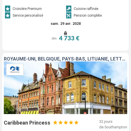
Alesund > Seydisfjordhur > Akureyri > Isafjordhur > Reykjavik
Croisière Premium
Cuisine raffinée
Service personalisé
Pension complète
sam. 29 avr. 2028
4 733 €
dès
ROYAUME-UNI, BELGIQUE, PAYS-BAS, LITUANIE, LETTONIE, FINLANDE, ESTONIE, SUÈDE, ALLEMAGNE, DANEMARK, NORVÈGE, ISLANDE
32 jours
Caribbean Princess
de Southampton