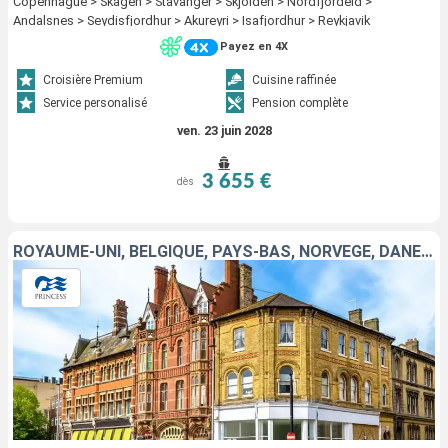
Copenhague > Skagen > Stavanger > Skjolden > Nordfjordeid >
Andalsnes > Seydisfjordhur > Akureyri > Isafjordhur > Reykjavik
Payez en 4X
Croisière Premium
Cuisine raffinée
Service personalisé
Pension complète
ven. 23 juin 2028
3 655 €
dès
ROYAUME-UNI, BELGIQUE, PAYS-BAS, NORVÈGE, DANEMARK