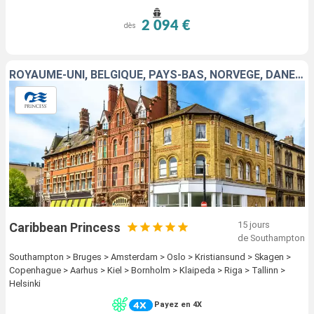
2 094 €
dès
ROYAUME-UNI, BELGIQUE, PAYS-BAS, NORVÈGE, DANEMARK, ALLEMAGNE, LITUANIE, LETTONIE, ESTONIE, FINLANDE
15 jours
Caribbean Princess
de Southampton
Southampton > Bruges > Amsterdam > Oslo > Kristiansund > Skagen >
Copenhague > Aarhus > Kiel > Bornholm > Klaipeda > Riga > Tallinn >
Helsinki
Payez en 4X