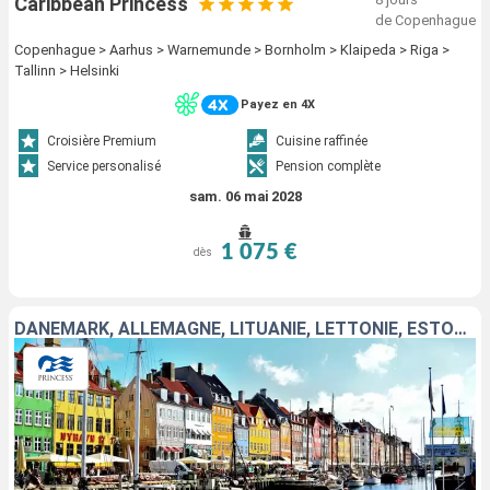
Caribbean Princess
de Copenhague
Copenhague > Aarhus > Warnemunde > Bornholm > Klaipeda > Riga >
Tallinn > Helsinki
Payez en 4X
Croisière Premium
Cuisine raffinée
Service personalisé
Pension complète
sam. 06 mai 2028
1 075 €
dès
DANEMARK, ALLEMAGNE, LITUANIE, LETTONIE, ESTONIE, FINLANDE