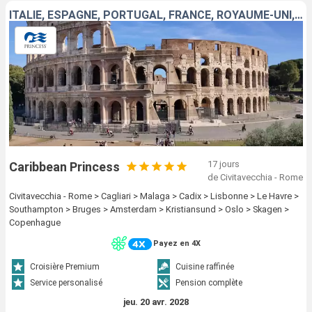
ITALIE, ESPAGNE, PORTUGAL, FRANCE, ROYAUME-UNI, BELGIQUE, PAYS-BAS, NORVÈGE, DANEMARK
17 jours
Caribbean Princess
de Civitavecchia - Rome
Civitavecchia - Rome > Cagliari > Malaga > Cadix > Lisbonne > Le Havre >
Southampton > Bruges > Amsterdam > Kristiansund > Oslo > Skagen >
Copenhague
Payez en 4X
Croisière Premium
Cuisine raffinée
Service personalisé
Pension complète
jeu. 20 avr. 2028