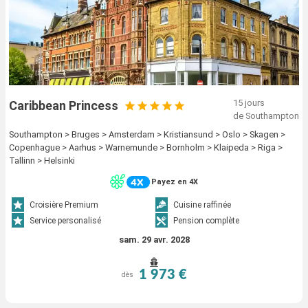
15 jours
Caribbean Princess
de Southampton
Southampton > Bruges > Amsterdam > Kristiansund > Oslo > Skagen >
Copenhague > Aarhus > Warnemunde > Bornholm > Klaipeda > Riga >
Tallinn > Helsinki
Payez en 4X
Croisière Premium
Cuisine raffinée
Service personalisé
Pension complète
sam. 29 avr. 2028
1 973 €
dès