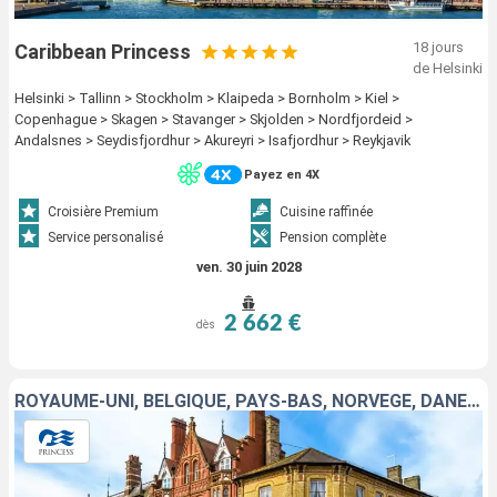
18 jours
Caribbean Princess
de Helsinki
Helsinki > Tallinn > Stockholm > Klaipeda > Bornholm > Kiel >
Copenhague > Skagen > Stavanger > Skjolden > Nordfjordeid >
Andalsnes > Seydisfjordhur > Akureyri > Isafjordhur > Reykjavik
Payez en 4X
Croisière Premium
Cuisine raffinée
Service personalisé
Pension complète
ven. 30 juin 2028
2 662 €
dès
ROYAUME-UNI, BELGIQUE, PAYS-BAS, NORVÈGE, DANEMARK, ALLEMAGNE, LITUANIE, LETTONIE, FINLANDE, ESTONIE, SUÈDE