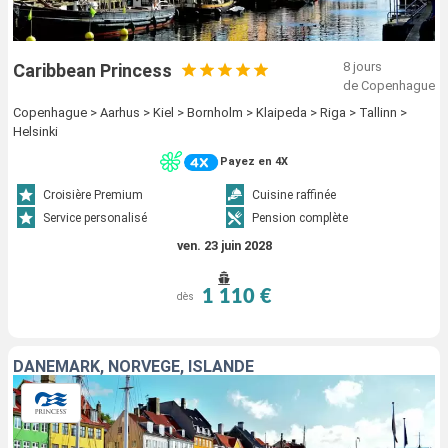
8 jours
Caribbean Princess
de Copenhague
Copenhague > Aarhus > Kiel > Bornholm > Klaipeda > Riga > Tallinn >
Helsinki
Payez en 4X
Croisière Premium
Cuisine raffinée
Service personalisé
Pension complète
ven. 23 juin 2028
1 110 €
dès
DANEMARK, NORVÈGE, ISLANDE