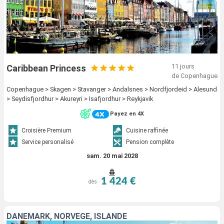
11 jours
Caribbean Princess
de Copenhague
Copenhague > Skagen > Stavanger > Andalsnes > Nordfjordeid > Alesund
> Seydisfjordhur > Akureyri > Isafjordhur > Reykjavik
Payez en 4X
Croisière Premium
Cuisine raffinée
Service personalisé
Pension complète
sam. 20 mai 2028
1 424 €
dès
DANEMARK, NORVÈGE, ISLANDE