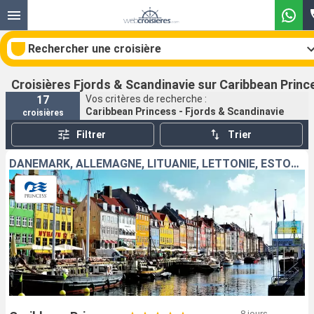
Rechercher une croisière
Croisières Fjords & Scandinavie sur Caribbean Princ
17
Vos critères de recherche :
Caribbean Princess - Fjords & Scandinavie
croisières
Nos destinations
Filtrer
Trier
Mois de départ
DANEMARK, ALLEMAGNE, LITUANIE, LETTONIE, ESTONIE, FINLANDE
Ports
Compagnies
Rechercher
8 jours