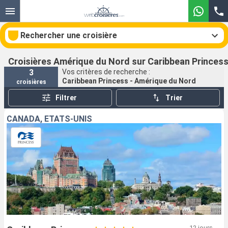
Rechercher une croisière
Croisières Amérique du Nord sur Caribbean Princes
3
Vos critères de recherche :
Caribbean Princess - Amérique du Nord
croisières
Nos destinations
Filtrer
Trier
Mois de départ
CANADA, ÉTATS-UNIS
Ports
Compagnies
Rechercher
12 jours