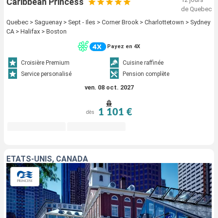
Caribbean Princess
de Quebec
Quebec > Saguenay > Sept - Iles > Corner Brook > Charlottetown > Sydney
CA > Halifax > Boston
Payez en 4X
Croisière Premium
Cuisine raffinée
Service personalisé
Pension complète
ven. 08 oct. 2027
1 101 €
dès
ÉTATS-UNIS, CANADA