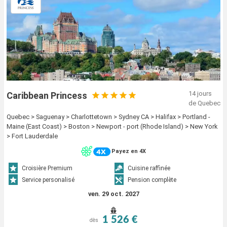
14 jours
Caribbean Princess
de Quebec
Quebec > Saguenay > Charlottetown > Sydney CA > Halifax > Portland -
Maine (East Coast) > Boston > Newport - port (Rhode Island) > New York
> Fort Lauderdale
Payez en 4X
Croisière Premium
Cuisine raffinée
Service personalisé
Pension complète
ven. 29 oct. 2027
1 526 €
dès