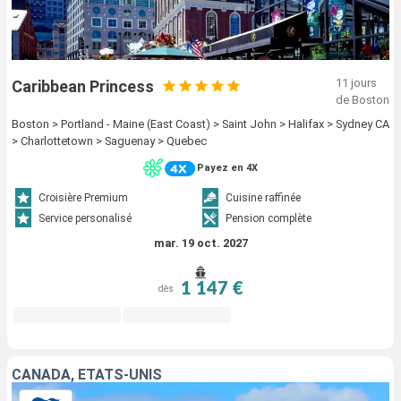
11 jours
Caribbean Princess
de Boston
Boston > Portland - Maine (East Coast) > Saint John > Halifax > Sydney CA
> Charlottetown > Saguenay > Quebec
Payez en 4X
Croisière Premium
Cuisine raffinée
Service personalisé
Pension complète
mar. 19 oct. 2027
1 147 €
dès
CANADA, ÉTATS-UNIS