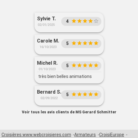
Sylvie T.
4
02/01/2025
Carole M.
5
16/10/2023
Michel R.
5
01/10/2023
très bien belles animations
Bernard S.
5
02/09/2022
Voir tous les avis clients de MS Gerard Schmitter
Croisières www.webcroisieres.com
Armateurs
CroisiEurope