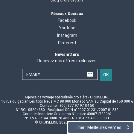
Réseaux Sociaux
Facebook
Youtube
Instagram
Pinterest
Newsletters
Recevez nos offres exclusives
EMAIL*
OK
Agence de voyage spécialisée croisière - CRUISELINE
16 rue du gabian Les flots bleus MC 98 000 Monaco SAM au Capital de 150 000 €
Contact tel : (00) 377 97 97 84 50
N° RCI: 05S04380 - Récépissé CCIN n°2007-01231/2007-01232
Garantie financière Groupama N° police 4000717380/0
N° TVA FR. 44 0000 70 465 - RC RSA de 4 000 000 €
© CRUISELINE 2026 - all rights reserved
Trier : Meilleures ventes