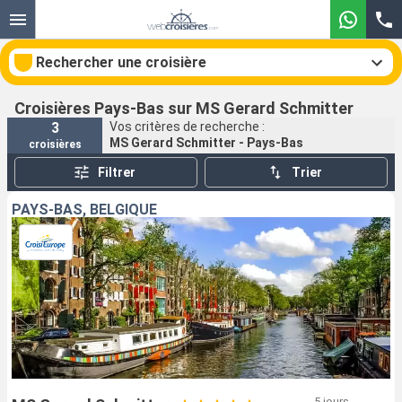
Rechercher une croisière
Croisières Pays-Bas sur MS Gerard Schmitter
3
Vos critères de recherche :
MS Gerard Schmitter - Pays-Bas
croisières
Nos destinations
Filtrer
Trier
Mois de départ
PAYS-BAS, BELGIQUE
Ports
Compagnies
Rechercher
5 jours