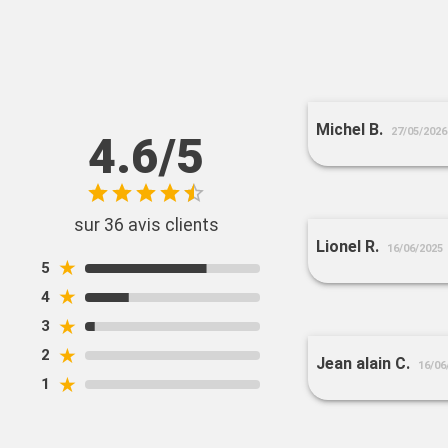
Michel B.
27/05/2026
4.6/5
sur 36 avis clients
Lionel R.
16/06/2025
★
5
★
4
★
3
★
2
Jean alain C.
16/06
★
1