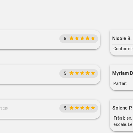
Nicole B.
5
Conformes
Myriam D
5
Parfait
Solene P.
5
/2025
Très bien
escale. Le