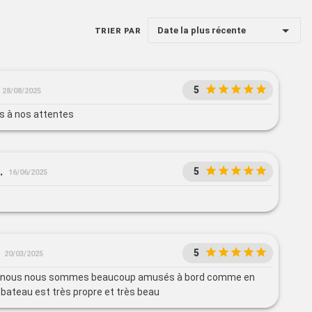
Date la plus récente
TRIER PAR
5
28/08/2025
 à nos attentes
.
5
16/06/2025
5
20/03/2025
, nous nous sommes beaucoup amusés à bord comme en
 bateau est très propre et très beau