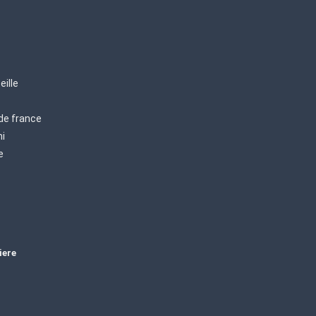
eille
 de france
mi
e
iere