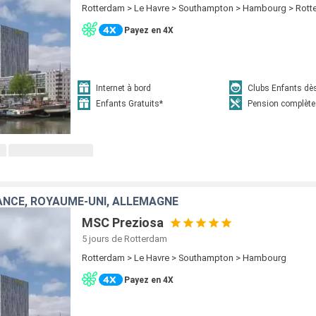
Rotterdam > Le Havre > Southampton > Hambourg > Rot
Payez en 4X
Internet à bord
Clubs Enfants dè
Enfants Gratuits*
Pension complète
ANCE, ROYAUME-UNI, ALLEMAGNE
MSC Preziosa
5 jours
de Rotterdam
Rotterdam > Le Havre > Southampton > Hambourg
Payez en 4X