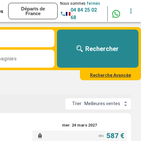
Nous sommes
fermés
Départs de
04 84 25 02
es
France
68
Rechercher
agnies
Recherche Avancée
Trier : Meilleures ventes
mer. 24 mars 2027
587 €
dès