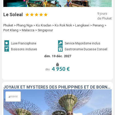
9 jours
Le Soleal
de Phuket
Phuket > Phang Nga > Ko Kradan > Ko Rok Nok > Langkawi > Penang >
Port Klang > Malacca > Singapour
Luxe Francophone
Service Majordome inclus
Boissons incluses
Gastronomie Ducasse Conseil
dim. 19 déc. 2027
4 950 €
dès
JOYAUX ET MYSTÈRES DES PHILIPPINES ET DE BORNÉO