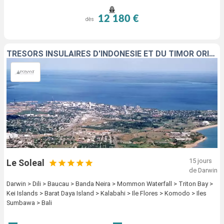
12 180 €
dès
TRÉSORS INSULAIRES D'INDONÉSIE ET DU TIMOR ORIENTAL
15 jours
Le Soleal
de Darwin
Darwin > Dili > Baucau > Banda Neira > Mommon Waterfall > Triton Bay >
Kei Islands > Barat Daya Island > Kalabahi > Ile Flores > Komodo > Iles
Sumbawa > Bali