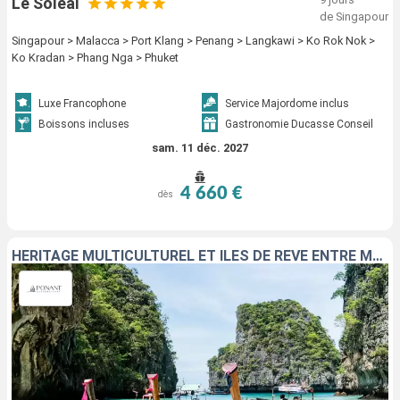
Le Soleal
de Singapour
Singapour > Malacca > Port Klang > Penang > Langkawi > Ko Rok Nok >
Ko Kradan > Phang Nga > Phuket
Luxe Francophone
Service Majordome inclus
Boissons incluses
Gastronomie Ducasse Conseil
sam. 11 déc. 2027
4 660 €
dès
HÉRITAGE MULTICULTUREL ET ÎLES DE RÊVE ENTRE MALAISIE ET THAÏLANDE