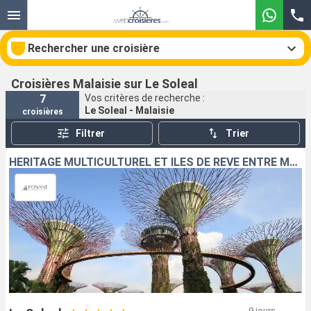
Rechercher une croisière
Croisières Malaisie sur Le Soleal
7
Vos critères de recherche :
Le Soleal - Malaisie
croisières
Nos destinations
Filtrer
Trier
Mois de départ
HÉRITAGE MULTICULTUREL ET ÎLES DE RÊVE ENTRE MALAISIE ET THAÏLANDE
Ports
Compagnies
Rechercher
9 jours