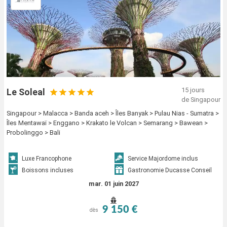
15 jours
Le Soleal
de Singapour
Singapour > Malacca > Banda aceh > Îles Banyak > Pulau Nias - Sumatra >
Îles Mentawaï > Enggano > Krakato le Volcan > Semarang > Bawean >
Probolinggo > Bali
Luxe Francophone
Service Majordome inclus
Boissons incluses
Gastronomie Ducasse Conseil
mar. 01 juin 2027
9 150 €
dès