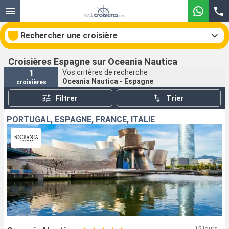
Rechercher une croisière
Croisières Espagne sur Oceania Nautica
1
Vos critères de recherche :
Oceania Nautica - Espagne
croisières
Nos destinations
Filtrer
Trier
Mois de départ
PORTUGAL, ESPAGNE, FRANCE, ITALIE
Ports
Compagnies
Rechercher
15 jours