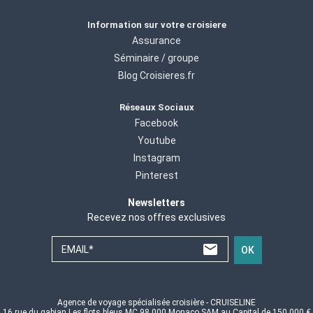
Information sur votre croisiere
Assurance
Séminaire / groupe
Blog Croisieres.fr
Réseaux Sociaux
Facebook
Youtube
Instagram
Pinterest
Newsletters
Recevez nos offres exclusives
EMAIL*
OK
Agence de voyage spécialisée croisière - CRUISELINE
16 rue du gabian Les flots bleus MC 98 000 Monaco SAM au Capital de 150 000 €