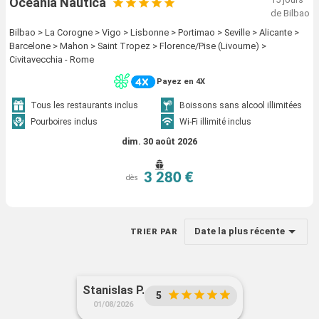
Oceania Nautica
de Bilbao
Bilbao > La Corogne > Vigo > Lisbonne > Portimao > Seville > Alicante >
Barcelone > Mahon > Saint Tropez > Florence/Pise (Livourne) >
Civitavecchia - Rome
Payez en 4X
Tous les restaurants inclus
Boissons sans alcool illimitées
Pourboires inclus
Wi-Fi illimité inclus
dim. 30 août 2026
3 280 €
dès
Date la plus récente
TRIER PAR
Stanislas P.
5
01/08/2026