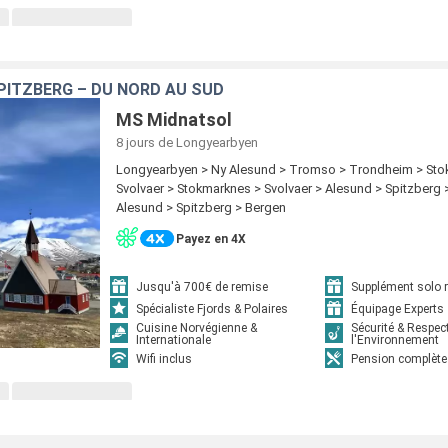
SPITZBERG – DU NORD AU SUD
MS Midnatsol
8 jours
de Longyearbyen
Longyearbyen > Ny Alesund > Tromso > Trondheim > Sto
Svolvaer > Stokmarknes > Svolvaer > Alesund > Spitzberg 
Alesund > Spitzberg > Bergen
Payez en 4X
Jusqu'à 700€ de remise
Supplément solo r
Spécialiste Fjords & Polaires
Équipage Experts
Cuisine Norvégienne &
Sécurité & Respec
Internationale
l'Environnement
Wifi inclus
Pension complète