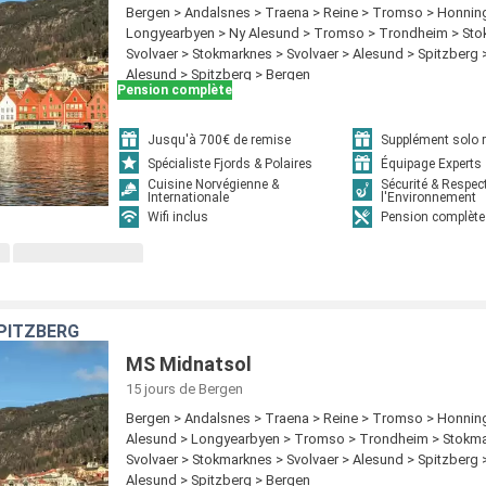
Bergen > Andalsnes > Traena > Reine > Tromso > Honnin
Longyearbyen > Ny Alesund > Tromso > Trondheim > Sto
Svolvaer > Stokmarknes > Svolvaer > Alesund > Spitzberg 
Alesund > Spitzberg > Bergen
Pension complète
Jusqu'à 700€ de remise
Supplément solo r
Spécialiste Fjords & Polaires
Équipage Experts
Cuisine Norvégienne &
Sécurité & Respec
Internationale
l'Environnement
Wifi inclus
Pension complète
SPITZBERG
MS Midnatsol
15 jours
de Bergen
Bergen > Andalsnes > Traena > Reine > Tromso > Honnin
Alesund > Longyearbyen > Tromso > Trondheim > Stokma
Svolvaer > Stokmarknes > Svolvaer > Alesund > Spitzberg 
Alesund > Spitzberg > Bergen