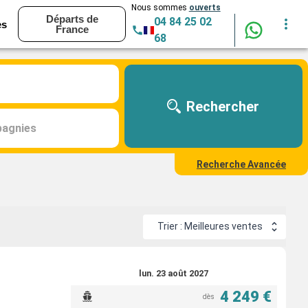
Nous sommes
ouverts
Départs de
04 84 25 02
es
France
68
Rechercher
agnies
Recherche Avancée
Trier : Meilleures ventes
lun. 23 août 2027
4 249 €
dès