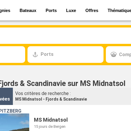
gnies
Bateaux
Ports
Luxe
Offres
Thématiqu
Ports
Comp
 Fjords & Scandinavie sur MS Midnatsol
Vos critères de recherche :
vées
MS Midnatsol - Fjords & Scandinavie
SPITZBERG
MS Midnatsol
15 jours
de Bergen