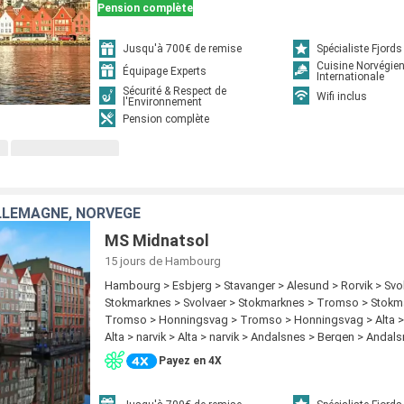
Pension complète
Jusqu'à 700€ de remise
Spécialiste Fjords
Cuisine Norvégie
Équipage Experts
Internationale
Sécurité & Respect de
Wifi inclus
l'Environnement
Pension complète
LLEMAGNE, NORVÈGE
MS Midnatsol
15 jours
de Hambourg
Hambourg > Esbjerg > Stavanger > Alesund > Rorvik > Svo
Stokmarknes > Svolvaer > Stokmarknes > Tromso > Stokm
Tromso > Honningsvag > Tromso > Honningsvag > Alta 
Alta > narvik > Alta > narvik > Andalsnes > Bergen > Andal
Hambourg
Payez en 4X