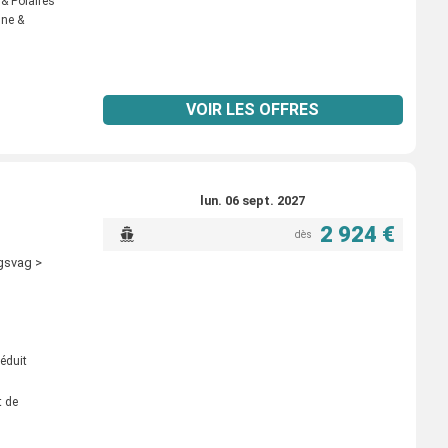
 & Polaires
nne &
VOIR LES OFFRES
lun. 06 sept. 2027
2 924 €
dès
gsvag >
éduit
t de