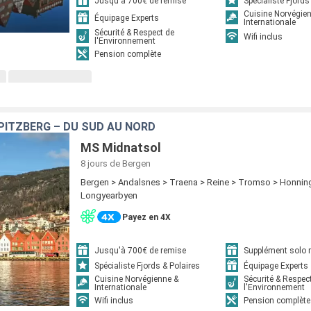
Jusqu'à 700€ de remise
Spécialiste Fjords
Cuisine Norvégie
Équipage Experts
Internationale
Sécurité & Respect de
Wifi inclus
l'Environnement
Pension complète
SPITZBERG – DU SUD AU NORD
MS Midnatsol
8 jours
de Bergen
Bergen > Andalsnes > Traena > Reine > Tromso > Honnin
Longyearbyen
Payez en 4X
Jusqu'à 700€ de remise
Supplément solo r
Spécialiste Fjords & Polaires
Équipage Experts
Cuisine Norvégienne &
Sécurité & Respec
Internationale
l'Environnement
Wifi inclus
Pension complète