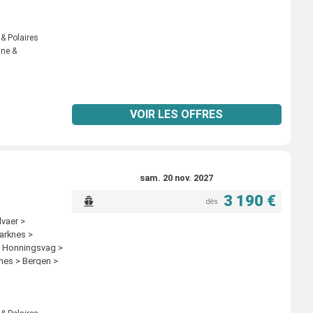
 & Polaires
nne &
VOIR LES OFFRES
sam. 20 nov. 2027
3 190 €
dès
lvaer >
arknes >
> Honningsvag >
snes > Bergen >