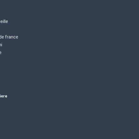
eille
 de france
mi
e
iere