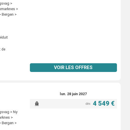
gsvag >
kmarknes >
> Bergen >
éduit
t de
VOIR LES OFFRES
lun. 28 juin 2027
4 549 €
dès
gsvag > Ny
rknes >
> Bergen >