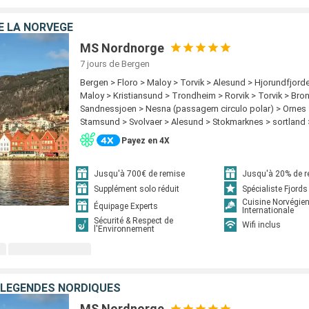
DE LA NORVÈGE
MS Nordnorge
7 jours
de Bergen
Bergen > Floro > Maloy > Torvik > Alesund > Hjorundfjord
Maloy > Kristiansund > Trondheim > Rorvik > Torvik > Br
Sandnessjoen > Nesna (passagem circulo polar) > Ornes
Stamsund > Svolvaer > Alesund > Stokmarknes > sortland
Harstad > Finnsnes > Tromso > Skjervoy > Hjorundfjorden
Payez en 4X
Hammerfest > Havoysund > Honningsvag > Kjollefjord >
Berlevag > Alesund > Batsfjord > Vardo > Vadso > Kirken
Kristiansund > Trondheim > Rorvik > Bronnoysund > Sand
Jusqu'à 700€ de remise
Jusqu'à 20% de 
Nesna (passagem circulo polar) > Ornes > Bodo > Stamsu
Supplément solo réduit
Spécialiste Fjords
Stokmarknes > sortland > Risoyhamn > Harstad > Finnsn
Cuisine Norvégie
Équipage Experts
Internationale
Skjervoy > Oksfjord > Hammerfest > Havoysund > Honnin
Sécurité & Respect de
Wifi inclus
Kjollefjord > Mehamn > Berlevag > Batsfjord > Vardo > Va
l'Environnement
 LÉGENDES NORDIQUES
MS Nordnorge