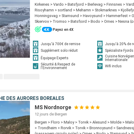
Kirkenes > Vardo > Batsfjord > Berlevag > Finnsnes > Var
Risoyhamn > sortland > Mehamn > Stokmarknes > Kjollefjo
Honningsvag > Stamsund > Havoysund > Hammerfest > O
Skjervoy > Tromso > Batsfjord > Bodo > Ornes > Nesna 
circulo polar) > Sandnessjoen > Bronnoysund > Finnsnes 
Payez en 4X
Harstad > Risoyhamn > sortland > Stokmarknes > Svolvae
Berlevag > Trondheim > Kristiansund > Molde > Bodo > O
(passagem circulo polar) > Sandnessjoen > Bronnoysund 
Jusqu'à 700€ de remise
Jusqu'à 20% de 
Mehamn > Alesund > Torvik > Maloy > Floro > Bergen > T
Supplément solo réduit
Spécialiste Fjords
Kristiansund > Molde > Kjollefjord > Alesund > Torvik > Ma
Cuisine Norvégie
Équipage Experts
Internationale
Bergen > Honningsvag > Havoysund > Hammerfest > Oksfj
Sécurité & Respect de
Wifi inclus
> Tromso > Finnsnes > Harstad > Risoyhamn > sortland >
l'Environnement
Svolvaer > Stamsund > Bodo > Ornes > Nesna (passagem c
Sandnessjoen > Bronnoysund > Rorvik > Trondheim > Kris
Molde > Alesund > Torvik > Maloy > Floro > Bergen
HE DES AURORES BORÉALES
MS Nordnorge
12 jours
de Bergen
Bergen > Floro > Maloy > Torvik > Alesund > Molde > Malo
> Trondheim > Rorvik > Torvik > Bronnoysund > Sandness
(passagem circulo polar) > Ornes > Bodo > Stamsund > S