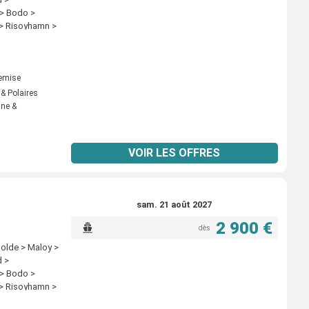
 > Bronnoysund
 > Bodo >
 > Risoyhamn >
fjord >
 Mehamn >
es > Molde >
nessjoen >
remise
nd > Svolvaer >
 & Polaires
es > Tromso >
nne &
gsvag >
dso > Kirkenes
VOIR LES OFFRES
sam. 21 août 2027
2 900 €
dès
Molde > Maloy >
d >
 > Bodo >
 > Risoyhamn >
fjord >