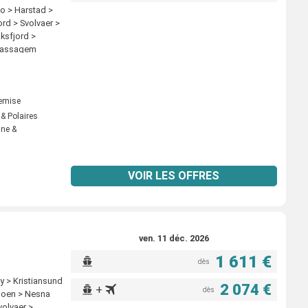
do > Harstad >
rd > Svolvaer >
ksfjord >
(passagem
> Rorvik >
r > Stamsund >
rnes > Nesna
> Rorvik >
remise
rondheim >
 & Polaires
loy > Floro >
nne &
ord > Skjervoy
 Stokmarknes >
irculo polar) >
VOIR LES OFFRES
tiansund >
ven. 11 déc. 2026
1 611 €
dès
y > Kristiansund
2 074 €
+
dès
joen > Nesna
volvaer >