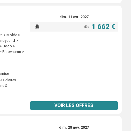
dim. 11 avr. 2027
1 662 €
dès
en > Molde >
onnoysund >
 > Bodo >
 > Risoyhamn >
 > Oksfjord >
 Mehamn >
es > Molde >
nessjoen >
remise
nd > Svolvaer >
 & Polaires
es > Tromso >
nne &
gsvag >
dso > Kirkenes
VOIR LES OFFRES
dim. 28 nov. 2027