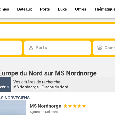
gnies
Bateaux
Ports
Luxe
Offres
Thématiqu
Ports
Comp
 Europe du Nord sur MS Nordnorge
Vos critères de recherche :
vées
MS Nordnorge - Europe du Nord
S NORVÉGIENS
MS Nordnorge
6 jours
de Kirkenes