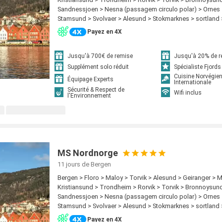
Ornes > Nesna (passagem circulo polar) > Sandnessjoen
Sandnessjoen > Nesna (passagem circulo polar) > Ornes
> Rorvik > Trondheim
Stamsund > Svolvaer > Alesund > Stokmarknes > sortland
Harstad > Finnsnes > Tromso > Skjervoy > Geiranger > Oks
Payez en 4X
Hammerfest > Havoysund > Honningsvag > Kjollefjord >
Berlevag > Alesund > Batsfjord > Vardo > Vadso > Kirken
Kristiansund > Trondheim > Rorvik > Bronnoysund > Sand
Jusqu'à 700€ de remise
Jusqu'à 20% de 
Nesna (passagem circulo polar) > Ornes > Bodo > Stamsu
Supplément solo réduit
Spécialiste Fjords
Stokmarknes > sortland > Risoyhamn > Harstad > Finnsn
Cuisine Norvégie
Équipage Experts
Internationale
Skjervoy > Oksfjord > Hammerfest > Havoysund > Honnin
Sécurité & Respect de
Wifi inclus
Kjollefjord > Mehamn > Berlevag > Batsfjord > Vardo > Va
l'Environnement
MS Nordnorge
11 jours
de Bergen
Bergen > Floro > Maloy > Torvik > Alesund > Geiranger > 
Kristiansund > Trondheim > Rorvik > Torvik > Bronnoysun
Sandnessjoen > Nesna (passagem circulo polar) > Ornes
Stamsund > Svolvaer > Alesund > Stokmarknes > sortland
Harstad > Finnsnes > Tromso > Skjervoy > Geiranger > Oks
Payez en 4X