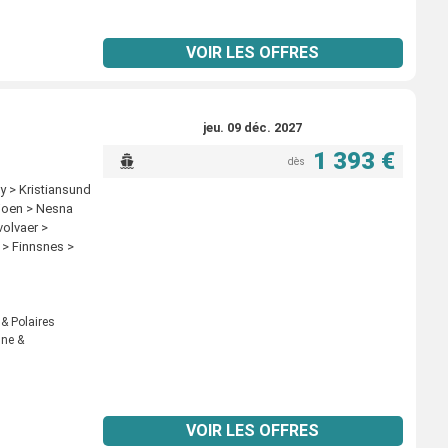
nessjoen >
e >
n > Sandnessjoen
VOIR LES OFFRES
sund > Svolvaer
nes > Tromso >
gsvag >
dso > Kirkenes >
jeu. 09 déc. 2027
onningsvag >
1 393 €
 > Finnsnes >
dès
r > Stamsund >
y > Kristiansund
essjoen >
joen > Nesna
e > Alesund >
volvaer >
 > Finnsnes >
avoysund >
nsund >
ik >
polar) > Ornes
 & Polaires
nne &
> Risoyhamn >
mmerfest >
vag > Batsfjord
VOIR LES OFFRES