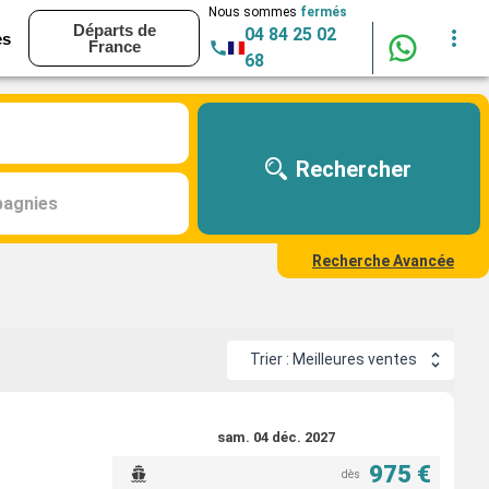
Nous sommes
fermés
Départs de
04 84 25 02
es
France
68
Rechercher
agnies
Recherche Avancée
Trier : Meilleures ventes
sam. 04 déc. 2027
975 €
dès