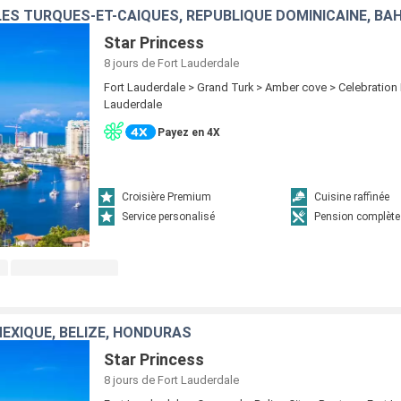
ÎLES TURQUES-ET-CAÏQUES, RÉPUBLIQUE DOMINICAINE, B
Star Princess
8 jours
de Fort Lauderdale
Fort Lauderdale > Grand Turk > Amber cove > Celebration 
Lauderdale
Payez en 4X
Croisière Premium
Cuisine raffinée
Service personalisé
Pension complète
MEXIQUE, BELIZE, HONDURAS
Star Princess
8 jours
de Fort Lauderdale