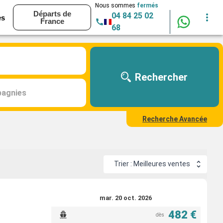
Nous sommes
fermés
Départs de
04 84 25 02
es
France
68
Rechercher
agnies
Recherche Avancée
Trier : Meilleures ventes
mar. 20 oct. 2026
482 €
dès