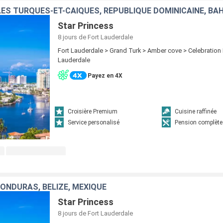
ÎLES TURQUES-ET-CAÏQUES, RÉPUBLIQUE DOMINICAINE, B
Star Princess
8 jours
de Fort Lauderdale
Fort Lauderdale > Grand Turk > Amber cove > Celebration 
Lauderdale
Payez en 4X
Croisière Premium
Cuisine raffinée
Service personalisé
Pension complète
HONDURAS, BELIZE, MEXIQUE
Star Princess
8 jours
de Fort Lauderdale