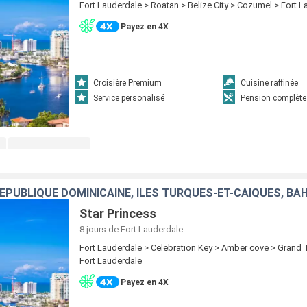
Fort Lauderdale > Roatan > Belize City > Cozumel > Fort 
Payez en 4X
Croisière Premium
Cuisine raffinée
Service personalisé
Pension complète
RÉPUBLIQUE DOMINICAINE, ÎLES TURQUES-ET-CAÏQUES, B
Star Princess
8 jours
de Fort Lauderdale
Fort Lauderdale > Celebration Key > Amber cove > Grand T
Fort Lauderdale
Payez en 4X