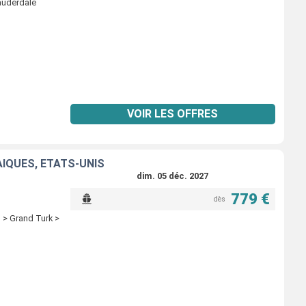
Lauderdale
VOIR LES OFFRES
AÏQUES, ÉTATS-UNIS
dim. 05 déc. 2027
779 €
dès
 > Grand Turk >