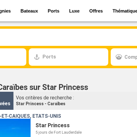
gnies
Bateaux
Ports
Luxe
Offres
Thématiqu
Ports
Comp
Caraïbes sur Star Princess
Vos critères de recherche :
vées
Star Princess - Caraïbes
-ET-CAÏQUES, ÉTATS-UNIS
Star Princess
5 jours
de Fort Lauderdale