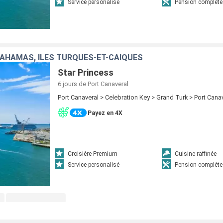
Service personalisé
Pension complète
BAHAMAS, ÎLES TURQUES-ET-CAÏQUES
Star Princess
6 jours
de Port Canaveral
Port Canaveral > Celebration Key > Grand Turk > Port Cana
Payez en 4X
Croisière Premium
Cuisine raffinée
Service personalisé
Pension complète