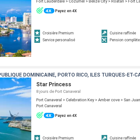
Fort Lauderdale > Cozumel > Belize City > Roatan > Fort 
Payez en 4X
Croisière Premium
Cuisine raffinée
Service personalisé
Pension complète
UBLIQUE DOMINICAINE, PORTO RICO, ÎLES TURQUES-ET-C
Star Princess
8 jours
de Port Canaveral
Port Canaveral > Celebration Key > Amber cove > San Juan
Port Canaveral
Payez en 4X
Croisière Premium
Cuisine raffinée