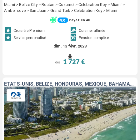
Miami > Belize City > Roatan > Cozumel > Celebration Key > Miami >
Amber cove > San Juan > Grand Turk > Celebration Key > Miami
Payez en 4X
Croisière Premium
Cuisine raffinée
Service personalisé
Pension complète
dim. 13 févr. 2028
1 727 €
dès
ÉTATS-UNIS, BELIZE, HONDURAS, MEXIQUE, BAHAMAS, RÉPUBLIQUE DOMINICAINE, PORTO RICO, ÎLES TURQUES-ET-CAÏQUES