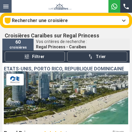
Rechercher une croisière
Croisières Caraïbes sur Regal Princess
60
Vos critères de recherche :
Regal Princess - Caraïbes
croisières
Nos destinations
Filtrer
Trier
Mois de départ
ÉTATS-UNIS, PORTO RICO, RÉPUBLIQUE DOMINICAINE
Ports
Compagnies
Rechercher
8 jours