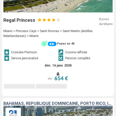
8 jours
Regal Princess
de Miami
Miami > Princess Cays > Saint thomas > Saint Martin (Antilles
Néerlandaises) > Miami
Payez en 4X
Croisière Premium
Cuisine raffinée
Service personalisé
Pension complète
dim. 16 janv. 2028
654 €
dès
BAHAMAS, RÉPUBLIQUE DOMINICAINE, PORTO RICO, ÎLES TURQUES-ET-CAÏQUES, ÉTATS-UNIS