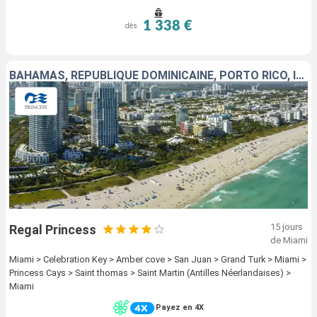
1 338 €
dès
BAHAMAS, RÉPUBLIQUE DOMINICAINE, PORTO RICO, ÎLES TURQUES-ET-CAÏQUES, SAINT-THOMAS, SAINT-MARTIN, ÉTATS-UNIS
15 jours
Regal Princess
de Miami
Miami > Celebration Key > Amber cove > San Juan > Grand Turk > Miami >
Princess Cays > Saint thomas > Saint Martin (Antilles Néerlandaises) >
Miami
Payez en 4X