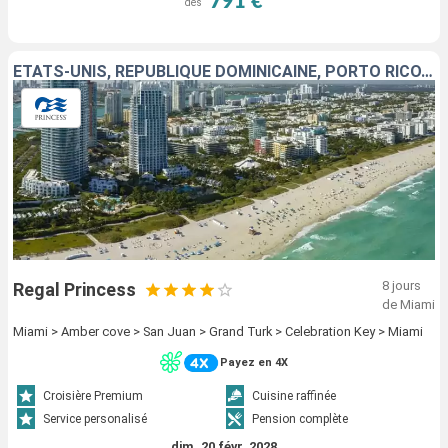
791 €
dès
ÉTATS-UNIS, RÉPUBLIQUE DOMINICAINE, PORTO RICO, ÎLES TURQUES-ET-CAÏQUES, BAHAMAS
8 jours
Regal Princess
de Miami
Miami > Amber cove > San Juan > Grand Turk > Celebration Key > Miami
Payez en 4X
Croisière Premium
Cuisine raffinée
Service personalisé
Pension complète
dim. 20 févr. 2028