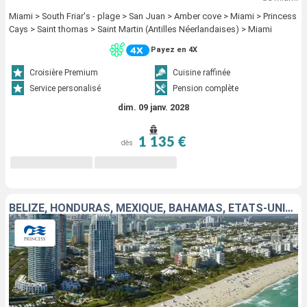
Miami > South Friar's - plage > San Juan > Amber cove > Miami > Princess
Cays > Saint thomas > Saint Martin (Antilles Néerlandaises) > Miami
Payez en 4X
Croisière Premium
Cuisine raffinée
Service personalisé
Pension complète
dim. 09 janv. 2028
1 135 €
dès
BELIZE, HONDURAS, MEXIQUE, BAHAMAS, ÉTATS-UNIS, PORTO RICO, RÉPUBLIQUE DOMINICAINE