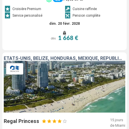
Croisière Premium
Cuisine raffinée
Service personalisé
Pension complète
dim. 20 févr. 2028
1 668 €
dès
ÉTATS-UNIS, BELIZE, HONDURAS, MEXIQUE, RÉPUBLIQUE DOMINICAINE, PORTO RICO, ÎLES TURQUES-ET-CAÏQUES, BAHAMAS
15 jours
Regal Princess
de Miami