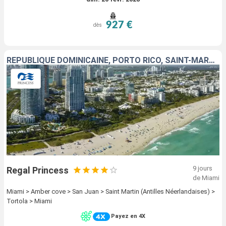
927 €
dès
RÉPUBLIQUE DOMINICAINE, PORTO RICO, SAINT-MARTIN, TORTOLA, ÉTATS-UNIS
9 jours
Regal Princess
de Miami
Miami > Amber cove > San Juan > Saint Martin (Antilles Néerlandaises) >
Tortola > Miami
Payez en 4X