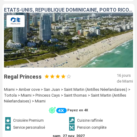
ÉTATS-UNIS, RÉPUBLIQUE DOMINICAINE, PORTO RICO, SAINT-MARTIN, TORTOLA, BAHAMAS, SAINT-THOMAS
16 jours
Regal Princess
de Miami
Miami > Amber cove > San Juan > Saint Martin (Antilles Néerlandaises) >
Tortola > Miami > Princess Cays > Saint thomas > Saint Martin (Antilles
Néerlandaises) > Miami
Payez en 4X
Croisière Premium
Cuisine raffinée
Service personalisé
Pension complète
sam. 27 nov. 2027