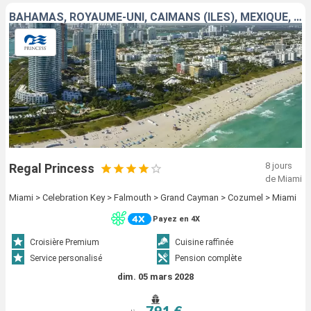
BAHAMAS, ROYAUME-UNI, CAÏMANS (ÎLES), MEXIQUE, ÉTATS-UNIS
8 jours
Regal Princess
de Miami
Miami > Celebration Key > Falmouth > Grand Cayman > Cozumel > Miami
Payez en 4X
Croisière Premium
Cuisine raffinée
Service personalisé
Pension complète
dim. 05 mars 2028