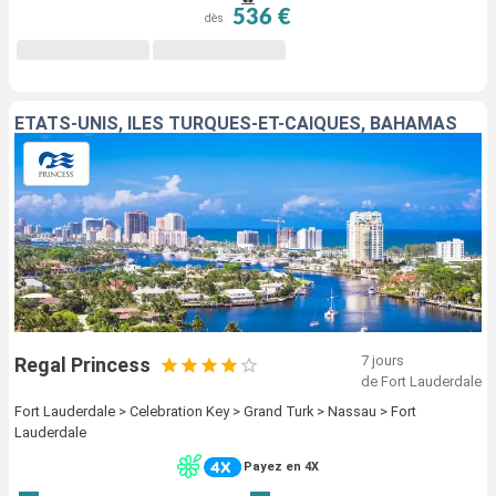
536 €
dès
ÉTATS-UNIS, ÎLES TURQUES-ET-CAÏQUES, BAHAMAS
7 jours
Regal Princess
de Fort Lauderdale
Fort Lauderdale > Celebration Key > Grand Turk > Nassau > Fort
Lauderdale
Payez en 4X