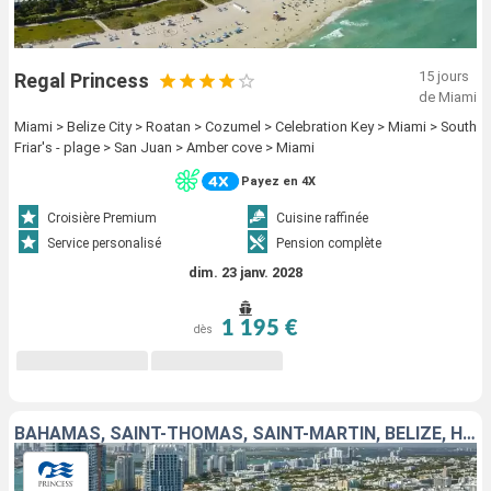
15 jours
Regal Princess
de Miami
Miami > Belize City > Roatan > Cozumel > Celebration Key > Miami > South
Friar's - plage > San Juan > Amber cove > Miami
Payez en 4X
Croisière Premium
Cuisine raffinée
Service personalisé
Pension complète
dim. 23 janv. 2028
1 195 €
dès
BAHAMAS, SAINT-THOMAS, SAINT-MARTIN, BELIZE, HONDURAS, MEXIQUE, ÉTATS-UNIS