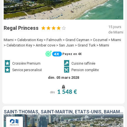
15 jours
Regal Princess
de Miami
Miami > Celebration Key > Falmouth > Grand Cayman > Cozumel > Miami
> Celebration Key > Amber cove > San Juan > Grand Turk > Miami
Payez en 4X
Croisière Premium
Cuisine raffinée
Service personalisé
Pension complète
dim. 05 mars 2028
1 548 €
dès
SAINT-THOMAS, SAINT-MARTIN, ÉTATS-UNIS, BAHAMAS, ROYAUME-UNI, CAÏMANS (ÎLES), MEXIQUE