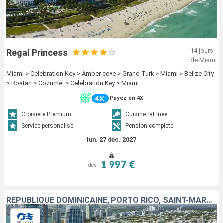
14 jours
Regal Princess
de Miami
Miami > Celebration Key > Amber cove > Grand Turk > Miami > Belize City
> Roatan > Cozumel > Celebration Key > Miami
Payez en 4X
Croisière Premium
Cuisine raffinée
Service personalisé
Pension complète
lun. 27 déc. 2027
1 997 €
dès
RÉPUBLIQUE DOMINICAINE, PORTO RICO, SAINT-MARTIN, TORTOLA, ÉTATS-UNIS, BAHAMAS, ÎLES TURQUES-ET-CAÏQUES