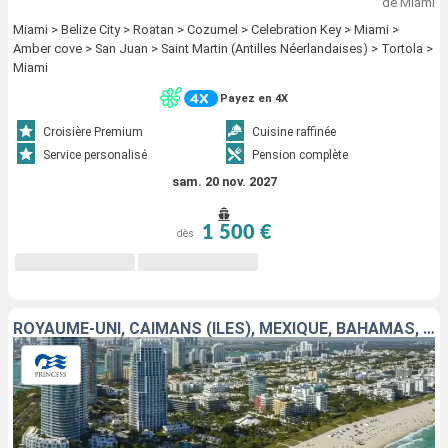
de Miami
Miami > Belize City > Roatan > Cozumel > Celebration Key > Miami >
Amber cove > San Juan > Saint Martin (Antilles Néerlandaises) > Tortola >
Miami
Payez en 4X
Croisière Premium
Cuisine raffinée
Service personalisé
Pension complète
sam. 20 nov. 2027
1 500 €
dès
ROYAUME-UNI, CAÏMANS (ÎLES), MEXIQUE, BAHAMAS, RÉPUBLIQUE DOMINICAINE, PORTO RICO, ÎLES TURQUES-ET-CAÏQUES, ÉTATS-UNIS