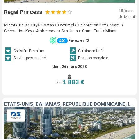
15 jours
Regal Princess
de Miami
Miami > Belize City > Roatan > Cozumel > Celebration Key > Miami >
Celebration Key > Amber cove > San Juan > Grand Turk > Miami
Payez en 4X
Croisière Premium
Cuisine raffinée
Service personalisé
Pension complète
dim. 26 mars 2028
1 883 €
dès
ÉTATS-UNIS, BAHAMAS, RÉPUBLIQUE DOMINICAINE, ÎLES TURQUES-ET-CAÏQUES, BELIZE, HONDURAS, MEXIQUE