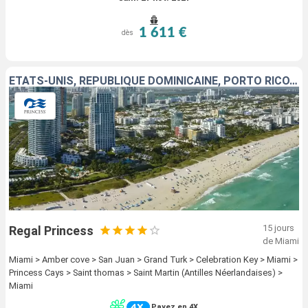
1 611 €
dès
ÉTATS-UNIS, RÉPUBLIQUE DOMINICAINE, PORTO RICO, ÎLES TURQUES-ET-CAÏQUES, BAHAMAS, SAINT-THOMAS, SAINT-MARTIN
15 jours
Regal Princess
de Miami
Miami > Amber cove > San Juan > Grand Turk > Celebration Key > Miami >
Princess Cays > Saint thomas > Saint Martin (Antilles Néerlandaises) >
Miami
Payez en 4X