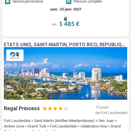
Service personalisé
Pension complète
sam. 23 janv. 2027
1 485 €
dès
ÉTATS-UNIS, SAINT-MARTIN, PORTO RICO, RÉPUBLIQUE DOMINICAINE, BAHAMAS, ÎLES TURQUES-ET-CAÏQUES
15 jours
Regal Princess
de Fort Lauderdale
Fort Lauderdale > Saint Martin (Antilles Néerlandaises) > San Juan >
Amber cove > Grand Turk > Fort Lauderdale > Celebration Key > Grand