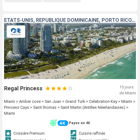
ÉTATS-UNIS, RÉPUBLIQUE DOMINICAINE, PORTO RICO, ÎLES TURQUES-ET-CAÏQUES, BAHAMAS, SAINT-THOMAS, SAINT-MARTIN
15 jours
Regal Princess
de Miami
Miami > Amber cove > San Juan > Grand Turk > Celebration Key > Miami >
Princess Cays > Saint thomas > Saint Martin (Antilles Néerlandaises) >
Miami
Payez en 4X
Croisière Premium
Cuisine raffinée