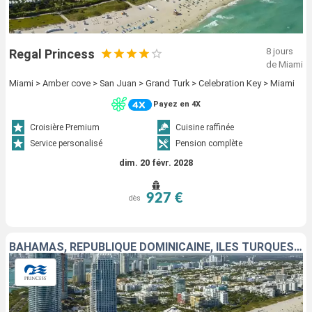
8 jours
Regal Princess
de Miami
Miami > Amber cove > San Juan > Grand Turk > Celebration Key > Miami
Payez en 4X
Croisière Premium
Cuisine raffinée
Service personalisé
Pension complète
dim. 20 févr. 2028
927 €
dès
BAHAMAS, RÉPUBLIQUE DOMINICAINE, ÎLES TURQUES-ET-CAÏQUES, ÉTATS-UNIS