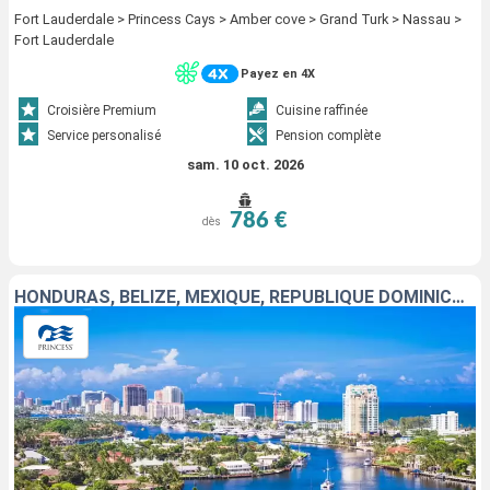
Fort Lauderdale > Princess Cays > Amber cove > Grand Turk > Nassau >
Fort Lauderdale
Payez en 4X
Croisière Premium
Cuisine raffinée
Service personalisé
Pension complète
sam. 10 oct. 2026
786 €
dès
HONDURAS, BELIZE, MEXIQUE, RÉPUBLIQUE DOMINICAINE, ÎLES TURQUES-ET-CAÏQUES, BAHAMAS, ÉTATS-UNIS