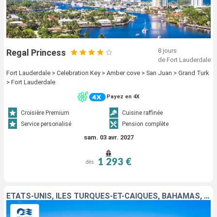
8 jours
Regal Princess
de Fort Lauderdale
Fort Lauderdale > Celebration Key > Amber cove > San Juan > Grand Turk
> Fort Lauderdale
Payez en 4X
Croisière Premium
Cuisine raffinée
Service personalisé
Pension complète
sam. 03 avr. 2027
1 293 €
dès
ÉTATS-UNIS, ÎLES TURQUES-ET-CAÏQUES, BAHAMAS, SAINT-MARTIN, PORTO RICO, RÉPUBLIQUE DOMINICAINE