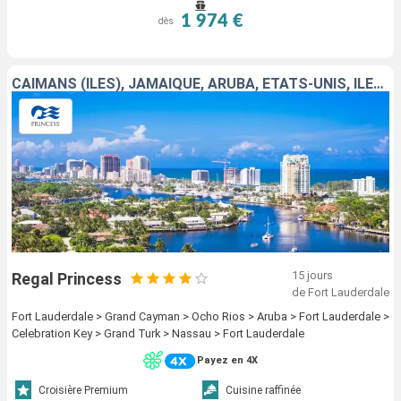
1 974 €
dès
CAÏMANS (ÎLES), JAMAÏQUE, ARUBA, ÉTATS-UNIS, ÎLES TURQUES-ET-CAÏQUES, BAHAMAS
15 jours
Regal Princess
de Fort Lauderdale
Fort Lauderdale > Grand Cayman > Ocho Rios > Aruba > Fort Lauderdale >
Celebration Key > Grand Turk > Nassau > Fort Lauderdale
Payez en 4X
Croisière Premium
Cuisine raffinée