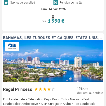
Service personalisé
Pension complète
sam. 14 nov. 2026
1 990 €
dès
BAHAMAS, ÎLES TURQUES-ET-CAÏQUES, ÉTATS-UNIS, RÉPUBLIQUE DOMINICAINE, ARUBA
15 jours
Regal Princess
de Fort Lauderdale
Fort Lauderdale > Celebration Key > Grand Turk > Nassau > Fort
Lauderdale > Amber cove > Klein Curaçao > Aruba > Fort Lauderdale