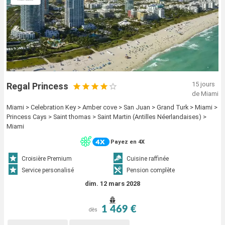
15 jours
Regal Princess
de Miami
Miami > Celebration Key > Amber cove > San Juan > Grand Turk > Miami >
Princess Cays > Saint thomas > Saint Martin (Antilles Néerlandaises) >
Miami
Payez en 4X
Croisière Premium
Cuisine raffinée
Service personalisé
Pension complète
dim. 12 mars 2028
1 469 €
dès