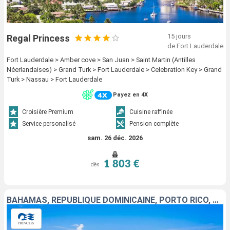
15 jours
Regal Princess
de Fort Lauderdale
Fort Lauderdale > Amber cove > San Juan > Saint Martin (Antilles
Néerlandaises) > Grand Turk > Fort Lauderdale > Celebration Key > Grand
Turk > Nassau > Fort Lauderdale
Payez en 4X
Croisière Premium
Cuisine raffinée
Service personalisé
Pension complète
sam. 26 déc. 2026
1 803 €
dès
BAHAMAS, RÉPUBLIQUE DOMINICAINE, PORTO RICO, SAINT-MARTIN, ÎLES TURQUES-ET-CAÏQUES, ÉTATS-UNIS