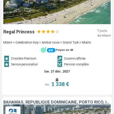
7 jours
Regal Princess
de Miami
Miami > Celebration Key > Amber cove > Grand Turk > Miami
Payez en 4X
Croisière Premium
Cuisine raffinée
Service personalisé
Pension complète
lun. 27 déc. 2027
1 338 €
dès
BAHAMAS, RÉPUBLIQUE DOMINICAINE, PORTO RICO, ÎLES TURQUES-ET-CAÏQUES, SAINT-THOMAS, SAINT-MARTIN, ÉTATS-UNIS