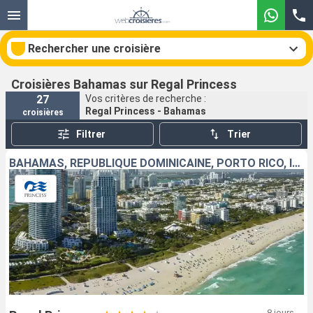
Rechercher une croisière
Croisières Bahamas sur Regal Princess
27
Vos critères de recherche :
Regal Princess - Bahamas
croisières
Nos destinations
Filtrer
Trier
Mois de départ
BAHAMAS, RÉPUBLIQUE DOMINICAINE, PORTO RICO, ÎLES TURQUES-ET-CAÏQUES, ÉTATS-UNIS
Ports
Compagnies
Rechercher
8 jours