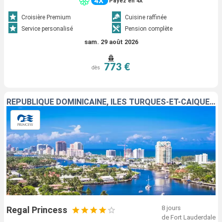
Payez en 4X
Croisière Premium
Cuisine raffinée
Service personalisé
Pension complète
sam. 29 août 2026
773 €
dès
RÉPUBLIQUE DOMINICAINE, ÎLES TURQUES-ET-CAÏQUES, BAHAMAS, ÉTATS-UNIS
8 jours
Regal Princess
de Fort Lauderdale