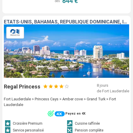
644 €
dès
ÉTATS-UNIS, BAHAMAS, RÉPUBLIQUE DOMINICAINE, ÎLES TURQUES-ET-CAÏQUES
8 jours
Regal Princess
de Fort Lauderdale
Fort Lauderdale > Princess Cays > Amber cove > Grand Turk > Fort
Lauderdale
Payez en 4X
Croisière Premium
Cuisine raffinée
Service personalisé
Pension complète