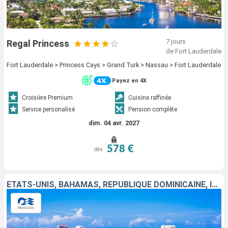
7 jours
Regal Princess
de Fort Lauderdale
Fort Lauderdale > Princess Cays > Grand Turk > Nassau > Fort Lauderdale
Payez en 4X
Croisière Premium
Cuisine raffinée
Service personalisé
Pension complète
dim. 04 avr. 2027
578 €
dès
ÉTATS-UNIS, BAHAMAS, RÉPUBLIQUE DOMINICAINE, ÎLES TURQUES-ET-CAÏQUES