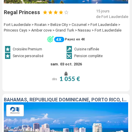
15 jours
Regal Princess
de Fort Lauderdale
Fort Lauderdale > Roatan > Belize City > Cozumel > Fort Lauderdale >
Princess Cays > Amber cove > Grand Turk > Nassau > Fort Lauderdale
Payez en 4X
Croisière Premium
Cuisine raffinée
Service personalisé
Pension complète
sam. 03 oct. 2026
1 055 €
dès
BAHAMAS, RÉPUBLIQUE DOMINICAINE, PORTO RICO, ÎLES TURQUES-ET-CAÏQUES, ÉTATS-UNIS