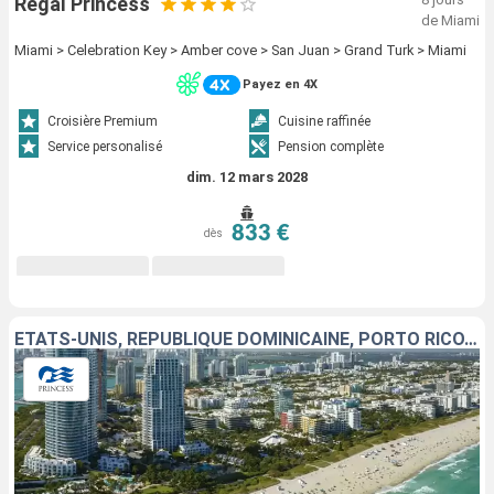
Regal Princess
de Miami
Miami > Celebration Key > Amber cove > San Juan > Grand Turk > Miami
Payez en 4X
Croisière Premium
Cuisine raffinée
Service personalisé
Pension complète
dim. 12 mars 2028
833 €
dès
ÉTATS-UNIS, RÉPUBLIQUE DOMINICAINE, PORTO RICO, ÎLES TURQUES-ET-CAÏQUES, BAHAMAS