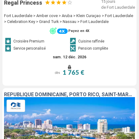
15 jours
Regal Princess
de Fort Lauderdale
Fort Lauderdale > Amber cove > Aruba > Klein Curaçao > Fort Lauderdale
> Celebration Key > Grand Turk > Nassau > Fort Lauderdale
Payez en 4X
Croisière Premium
Cuisine raffinée
Service personalisé
Pension complète
sam. 12 déc. 2026
1 765 €
dès
RÉPUBLIQUE DOMINICAINE, PORTO RICO, SAINT-MARTIN, ÉTATS-UNIS, ÎLES TURQUES-ET-CAÏQUES, BAHAMAS