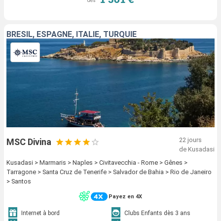
1 361 €
dès
BRÉSIL, ESPAGNE, ITALIE, TURQUIE
22 jours
MSC Divina
de Kusadasi
Kusadasi > Marmaris > Naples > Civitavecchia - Rome > Gênes >
Tarragone > Santa Cruz de Tenerife > Salvador de Bahia > Rio de Janeiro
> Santos
Payez en 4X
Internet à bord
Clubs Enfants dès 3 ans