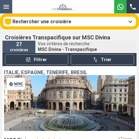
Rechercher une croisière
Croisières Transpacifique sur MSC Divina
27
Vos critères de recherche :
MSC Divina - Transpacifique
croisières
Nos destinations
Filtrer
Trier
Mois de départ
ITALIE, ESPAGNE, TENERIFE, BRÉSIL
Ports
Compagnies
Rechercher
17 jours