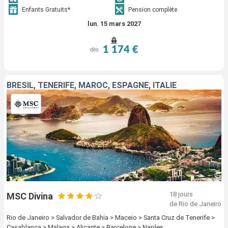
Enfants Gratuits*
Pension complète
lun. 15 mars 2027
1 174 €
dès
BRÉSIL, TENERIFE, MAROC, ESPAGNE, ITALIE
18 jours
MSC Divina
de Rio de Janeiro
Rio de Janeiro > Salvador de Bahia > Maceio > Santa Cruz de Tenerife >
Casablanca > Malaga > Alicante > Barcelone > Naples