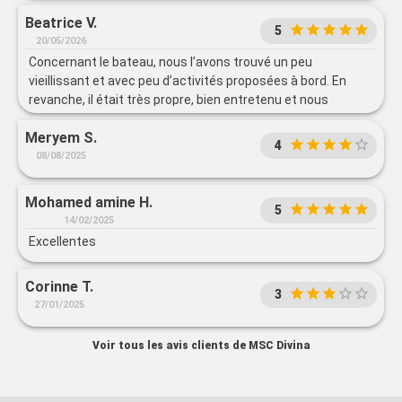
Beatrice V.
5
20/05/2026
Concernant le bateau, nous l’avons trouvé un peu
vieillissant et avec peu d’activités proposées à bord. En
revanche, il était très propre, bien entretenu et nous
n’avons rencontré aucun problème durant la croisière.
Meryem S.
L’ensemble reste tout à fait correct et agréable
4
08/08/2025
Mohamed amine H.
5
14/02/2025
Excellentes
Corinne T.
3
27/01/2025
Voir tous les avis clients de MSC Divina