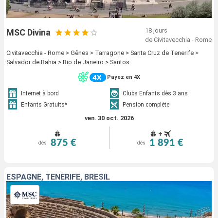
18 jours
MSC Divina
de Civitavecchia - Rome
Civitavecchia - Rome > Gênes > Tarragone > Santa Cruz de Tenerife >
Salvador de Bahia > Rio de Janeiro > Santos
Payez en 4X
Internet à bord
Clubs Enfants dès 3 ans
Enfants Gratuits*
Pension complète
ven. 30 oct. 2026
+
875 €
1 891 €
dès
dès
ESPAGNE, TENERIFE, BRÉSIL