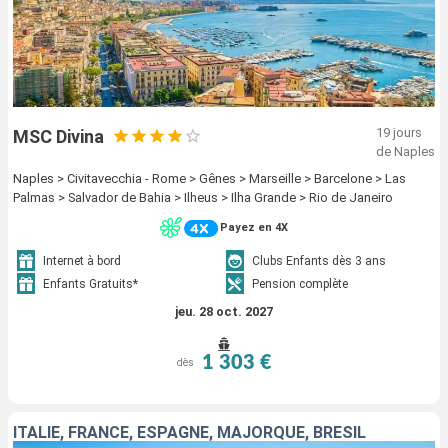
19 jours
MSC Divina
de Naples
Naples > Civitavecchia - Rome > Gênes > Marseille > Barcelone > Las
Palmas > Salvador de Bahia > Ilheus > Ilha Grande > Rio de Janeiro
Payez en 4X
Internet à bord
Clubs Enfants dès 3 ans
Enfants Gratuits*
Pension complète
jeu. 28 oct. 2027
1 303 €
dès
ITALIE, FRANCE, ESPAGNE, MAJORQUE, BRÉSIL