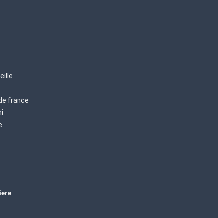
eille
 de france
mi
e
iere