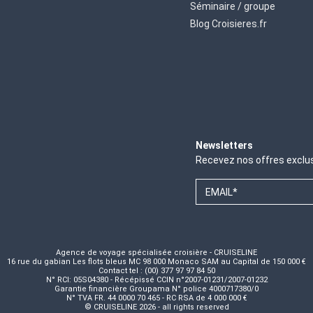
Séminaire / groupe
Blog Croisieres.fr
Newsletters
Recevez nos offres exclu
EMAIL*
Agence de voyage spécialisée croisière - CRUISELINE
16 rue du gabian Les flots bleus MC 98 000 Monaco SAM au Capital de 150 000 €
Contact tel : (00) 377 97 97 84 50
N° RCI: 05S04380 - Récépissé CCIN n°2007-01231/2007-01232
Garantie financière Groupama N° police 4000717380/0
N° TVA FR. 44 0000 70 465 - RC RSA de 4 000 000 €
© CRUISELINE 2026 - all rights reserved