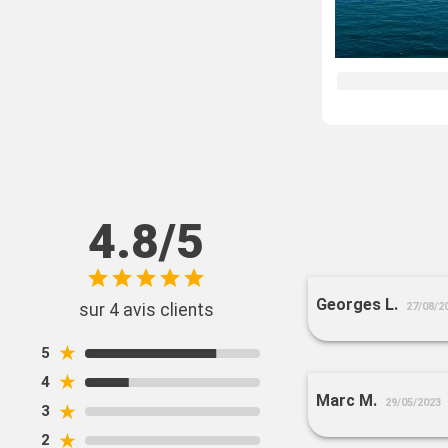
4.8/5
Georges L.
27/08/2
sur 4 avis clients
★
5
★
4
Marc M.
29/05/2023
★
3
★
2