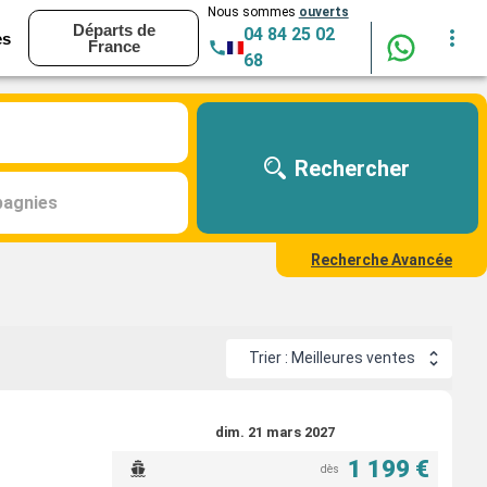
Nous sommes
ouverts
Départs de
04 84 25 02
es
France
68
Rechercher
agnies
Recherche Avancée
Trier : Meilleures ventes
dim. 21 mars 2027
1 199 €
dès