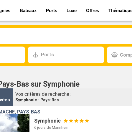
gnies
Bateaux
Ports
Luxe
Offres
Thématiqu
Ports
Comp
 Pays-Bas sur Symphonie
Vos critères de recherche :
vées
Symphonie - Pays-Bas
MAGNE, PAYS-BAS
Symphonie
6 jours
de Mannheim