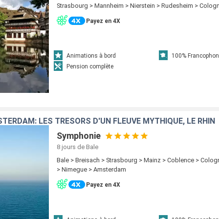
Strasbourg > Mannheim > Nierstein > Rudesheim > Colo
Payez en 4X
Animations à bord
100% Francophon
Pension complète
STERDAM: LES TRÉSORS D'UN FLEUVE MYTHIQUE, LE RHIN
Symphonie
8 jours
de Bale
Bale > Breisach > Strasbourg > Mainz > Coblence > Colog
> Nimegue > Amsterdam
Payez en 4X