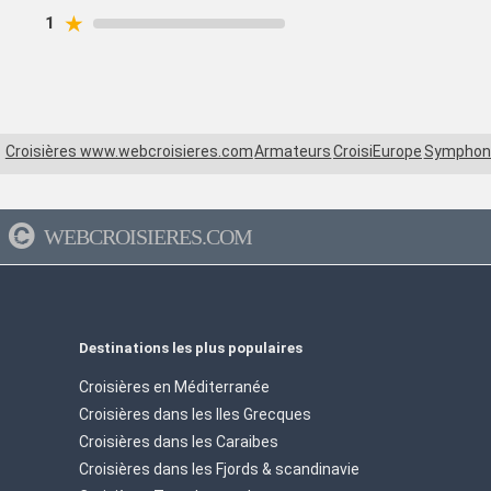
★
1
Croisières www.webcroisieres.com
Armateurs
CroisiEurope
Symphon
WEBCROISIERES.COM
Destinations les plus populaires
Croisières en Méditerranée
Croisières dans les Iles Grecques
Croisières dans les Caraibes
Croisières dans les Fjords & scandinavie