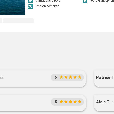
Animations à bord
100% Francophon
Pension complète
Patrice T
5
025
Alain T.
5
1