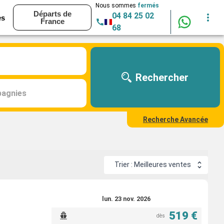
Nous sommes
fermés
Départs de
04 84 25 02
es
France
68
Rechercher
agnies
Recherche Avancée
Trier : Meilleures ventes
lun. 23 nov. 2026
519 €
dès