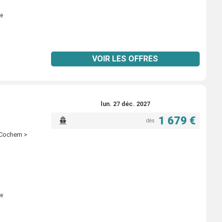
e
VOIR LES OFFRES
lun. 27 déc. 2027
1 679 €
dès
 Cochem >
e