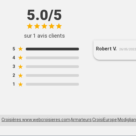
5.0/5
sur 1 avis clients
★
Robert V.
5
26/05/2022
★
4
★
3
★
2
★
1
Croisières www.webcroisieres.com
Armateurs
CroisiEurope
Modiglian