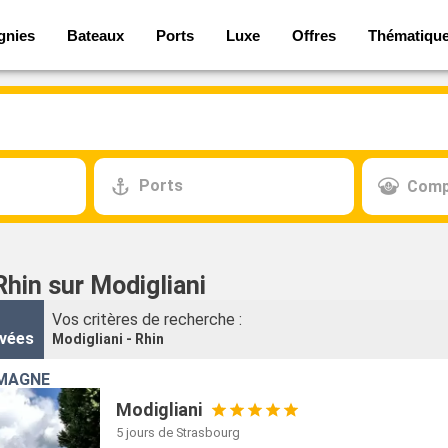
gnies
Bateaux
Ports
Luxe
Offres
Thématiqu
Ports
Comp
Rhin sur Modigliani
Vos critères de recherche :
vées
Modigliani - Rhin
EMAGNE
Modigliani
5 jours
de Strasbourg