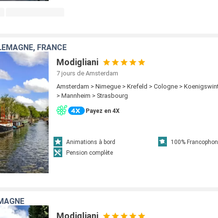
LEMAGNE, FRANCE
Modigliani
7 jours
de Amsterdam
Amsterdam > Nimegue > Krefeld > Cologne > Koenigswin
> Mannheim > Strasbourg
Payez en 4X
Animations à bord
100% Francophon
Pension complète
EMAGNE
Modigliani