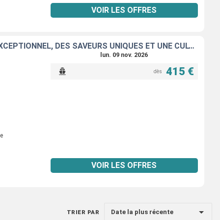
VOIR LES OFFRES
L'ALSACE ET LA SUISSE EN FÊTE : CROISIÈRE ALLIANT UN SAVOIR-FAIRE EXCEPTIONNEL, DES SAVEURS UNIQUES ET UNE CULTURE LOCALE INCOMPARABLE
lun. 09 nov. 2026
415 €
dès
e
VOIR LES OFFRES
Date la plus récente
TRIER PAR