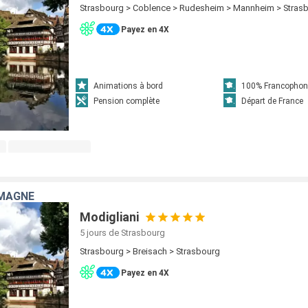
Strasbourg > Coblence > Rudesheim > Mannheim > Stras
Payez en 4X
Animations à bord
100% Francophon
Pension complète
Départ de France
EMAGNE
Modigliani
5 jours
de Strasbourg
Strasbourg > Breisach > Strasbourg
Payez en 4X