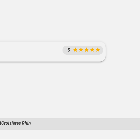
5
i
Croisières Rhin