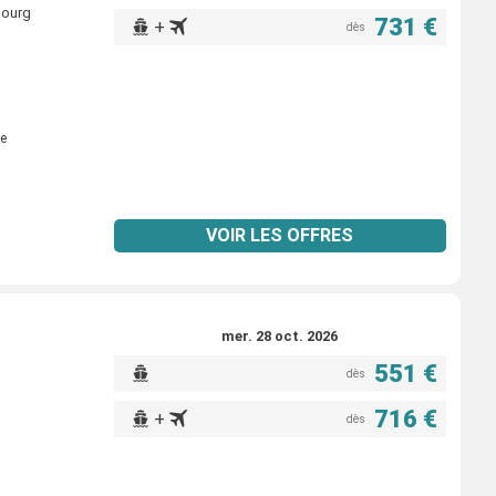
bourg
731 €
+
dès
e
VOIR LES OFFRES
mer. 28 oct. 2026
551 €
dès
716 €
+
dès