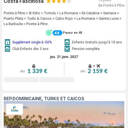
Costa Fascinosa
de Pointe à Pitre
Pointe à Pitre > St Kitts > Tortola > La Romana > Ile Catalina > Samana >
Puerto Plata > Turks & Caicos > Cabo Rojo > La Romana > Sainte Lucie >
La Barbade > Pointe à Pitre
Payez en 4X
Supplément single à -50%
Enfants Gratuits jusqu'à 18 ans
Club Enfants dès 3 ans
Pension complète
jeu. 21 janv. 2027
+
1 339 €
2 159 €
dès
dès
RÉP.DOMINICAINE, TURKS ET CAICOS