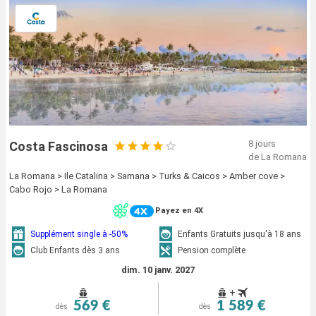
8 jours
Costa Fascinosa
de La Romana
La Romana > Ile Catalina > Samana > Turks & Caicos > Amber cove >
Cabo Rojo > La Romana
Payez en 4X
Supplément single à -50%
Enfants Gratuits jusqu'à 18 ans
Club Enfants dès 3 ans
Pension complète
dim. 10 janv. 2027
+
569 €
1 589 €
dès
dès