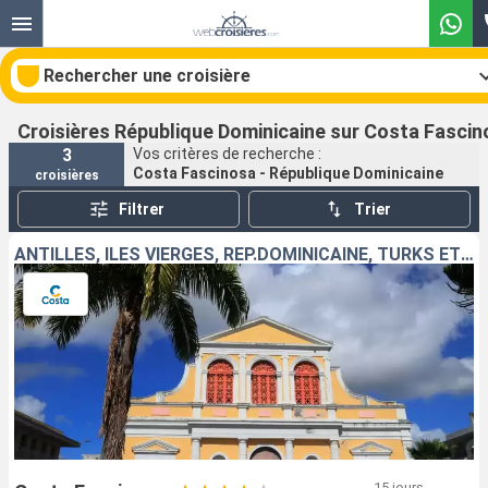
Rechercher une croisière
Croisières République Dominicaine sur Costa Fasci
3
Vos critères de recherche :
Costa Fascinosa - République Dominicaine
croisières
Nos destinations
Filtrer
Trier
Mois de départ
ANTILLES, ILES VIERGES, RÉP.DOMINICAINE, TURKS ET CAICOS
Ports
Compagnies
Rechercher
15 jours