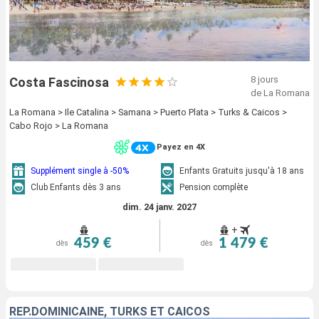
8 jours
Costa Fascinosa
de La Romana
La Romana > Ile Catalina > Samana > Puerto Plata > Turks & Caicos >
Cabo Rojo > La Romana
Payez en 4X
Supplément single à -50%
Enfants Gratuits jusqu'à 18 ans
Club Enfants dès 3 ans
Pension complète
dim. 24 janv. 2027
+
459 €
1 479 €
dès
dès
RÉP.DOMINICAINE, TURKS ET CAICOS