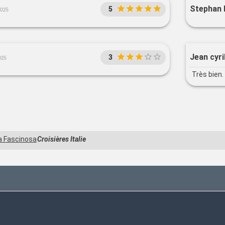
Stephan 
5
2025
Jean cyril
3
025
Très bien.
a Fascinosa
Croisières Italie