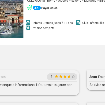
Civitavecchia - Rome > Ajaccio > Savone > Marseille > Bar
Payez en 4X
Enfants Gratuits jusqu'à 18 ans
Club Enfants dès
Pension complète
Jean fran
4
/2026
manque d informations, il faut avoir toujours son
Activite a