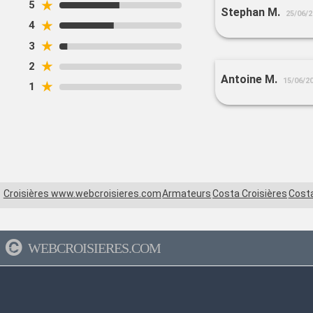
★
5
Stephan M.
25/06/
★
4
★
3
★
2
Antoine M.
15/06/2
★
1
Croisières www.webcroisieres.com
Armateurs
Costa Croisières
Cost
WEBCROISIERES.COM