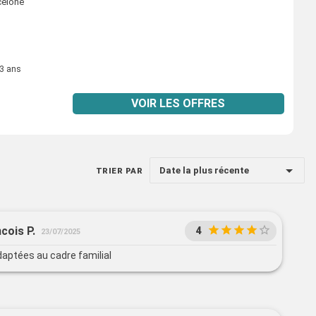
celone
 3 ans
VOIR LES OFFRES
Date la plus récente
TRIER PAR
cois P.
4
23/07/2025
daptées au cadre familial