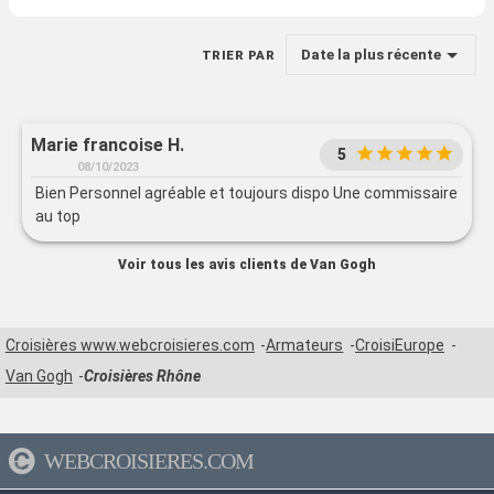
Date la plus récente
TRIER PAR
Marie francoise H.
5
08/10/2023
Bien Personnel agréable et toujours dispo Une commissaire
au top
Voir tous les avis clients de Van Gogh
Croisières www.webcroisieres.com
Armateurs
CroisiEurope
Van Gogh
Croisières Rhône
WEBCROISIERES.COM