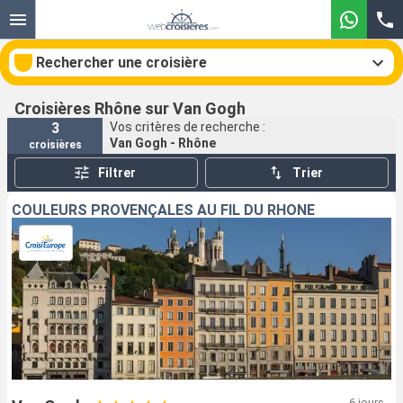
Rechercher une croisière
Croisières Rhône sur Van Gogh
3
Vos critères de recherche :
Van Gogh - Rhône
croisières
Nos destinations
Filtrer
Trier
Mois de départ
COULEURS PROVENÇALES AU FIL DU RHÔNE
Ports
Compagnies
Rechercher
6 jours