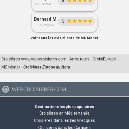
5
27/07/2024
Bernard M.
5
16/09/2023
Voir tous les avis clients de MS Monet
Croisières www.webcroisieres.com
Armateurs
CroisiEurope
MS Monet
Croisières Europe du Nord
WEBCROISIERES.COM
Destinations les plus populaires
Croisières en Méditerranée
Croisières dans les Iles Grecques
Croisières dans les Caraibes