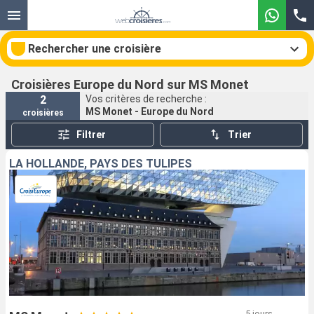
Rechercher une croisière
Croisières Europe du Nord sur MS Monet
2
Vos critères de recherche :
MS Monet - Europe du Nord
croisières
Nos destinations
Filtrer
Trier
Mois de départ
LA HOLLANDE, PAYS DES TULIPES
Ports
Compagnies
Rechercher
5 jours