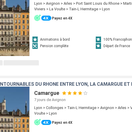
Lyon > Avignon > Arles > Port Saint Louis du Rhone > Mart
Viviers > La Voulte > Tain-L Hermitage > Lyon
Payez en 4X
Animations à bord
100% Francophon
Pension complète
Départ de France
Camargue
7 jours
de Avignon
Lyon > Collonges > Tain-L Hermitage > Avignon > Arles > V
Voulte > Lyon
Payez en 4X