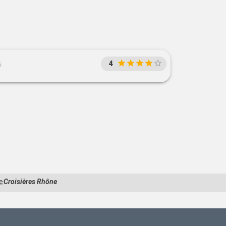
4
5
e
Croisières Rhône