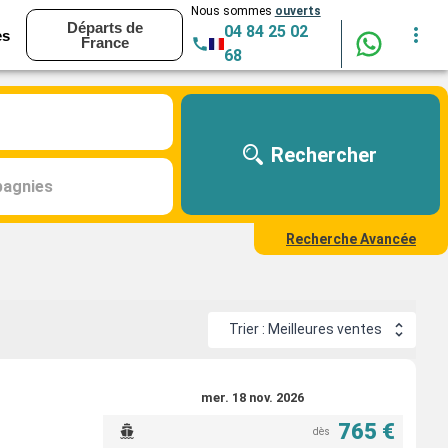
Nous sommes
ouverts
Départs de
04 84 25 02
es
France
68
Rechercher
agnies
Recherche Avancée
Trier : Meilleures ventes
mer. 18 nov. 2026
765 €
dès