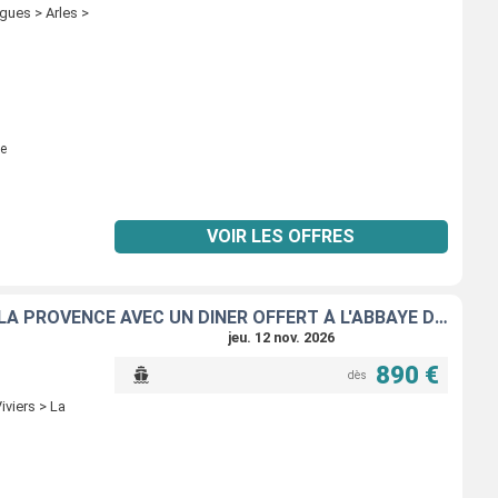
igues > Arles >
e
VOIR LES OFFRES
ESCALES INCONTOURNABLES DU RHÔNE ENTRE LYON, LA CAMARGUE ET LA PROVENCE AVEC UN DÎNER OFFERT À L'ABBAYE DE COLLONGES - PAUL BOCUSE
jeu. 12 nov. 2026
890 €
dès
iviers > La