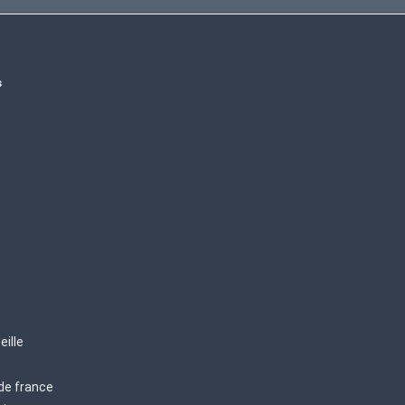
s
eille
 de france