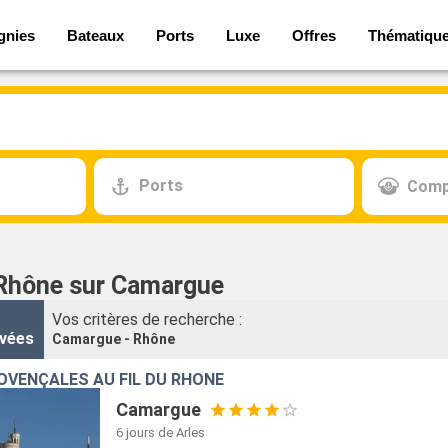
gnies
Bateaux
Ports
Luxe
Offres
Thématiqu
Ports
Comp
 Rhône sur Camargue
Vos critères de recherche :
vées
Camargue - Rhône
VENÇALES AU FIL DU RHÔNE
Camargue
6 jours
de Arles