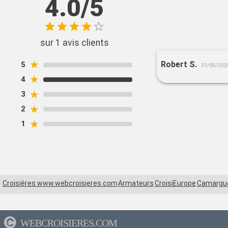
4.0/5
sur 1 avis clients
★
Robert S.
5
31/05/202
★
4
★
3
★
2
★
1
Croisières www.webcroisieres.com
Armateurs
CroisiEurope
Camargu
WEBCROISIERES.COM