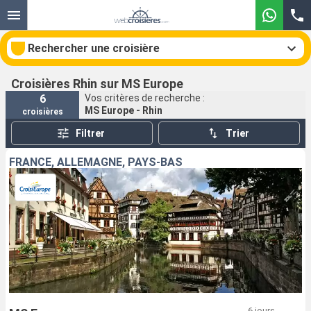
Rechercher une croisière
Croisières Rhin sur MS Europe
6
Vos critères de recherche :
MS Europe - Rhin
croisières
Nos destinations
Filtrer
Trier
Mois de départ
FRANCE, ALLEMAGNE, PAYS-BAS
Ports
Compagnies
Rechercher
6 jours