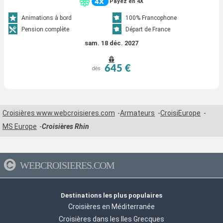
Payez en 4X
Animations à bord
100% Francophone
Pension complète
Départ de France
sam. 18 déc. 2027
645 €
dès
Croisières www.webcroisieres.com
Armateurs
CroisiEurope
MS Europe
Croisières Rhin
WEBCROISIERES.COM
Destinations les plus populaires
Croisières en Méditerranée
Croisières dans les Iles Grecques