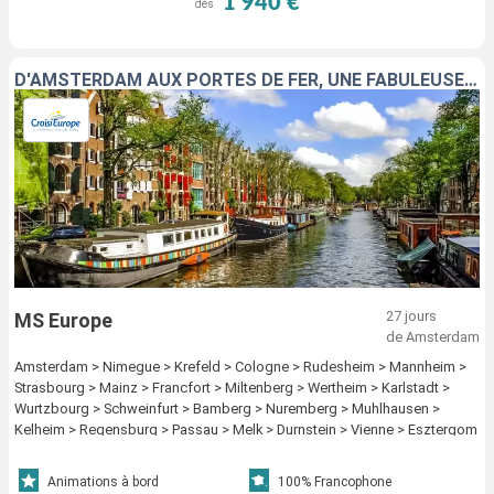
1 940 €
dès
D'AMSTERDAM AUX PORTES DE FER, UNE FABULEUSE CROISIÈRE SUR LES EAUX EUROPÉENNES
27 jours
MS Europe
de Amsterdam
Amsterdam > Nimegue > Krefeld > Cologne > Rudesheim > Mannheim >
Strasbourg > Mainz > Francfort > Miltenberg > Wertheim > Karlstadt >
Wurtzbourg > Schweinfurt > Bamberg > Nuremberg > Muhlhausen >
Kelheim > Regensburg > Passau > Melk > Durnstein > Vienne > Esztergom
> Budapest > Mohacs > Osijek > Novi Sad > Belgrade > Rousse > Oltenita
> Cernavoda > Constanta > Cernavoda > Oltenita
Animations à bord
100% Francophone