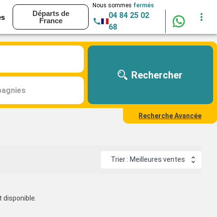
Nous sommes
fermés
Départs de
04 84 25 02
es
France
68
Rechercher
agnies
Recherche Avancée
Trier : Meilleures ventes
 disponible.