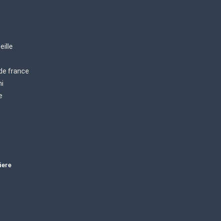
eille
 de france
mi
e
iere