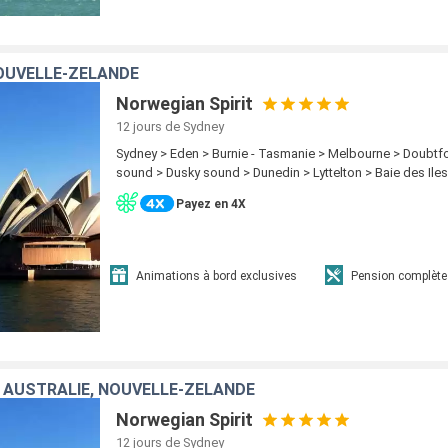
OUVELLE-ZÉLANDE
Norwegian Spirit
12 jours
de Sydney
Sydney > Eden > Burnie - Tasmanie > Melbourne > Doubtfo
sound > Dusky sound > Dunedin > Lyttelton > Baie des Ile
Payez en 4X
Animations à bord exclusives
Pension complète
 AUSTRALIE, NOUVELLE-ZÉLANDE
Norwegian Spirit
12 jours
de Sydney