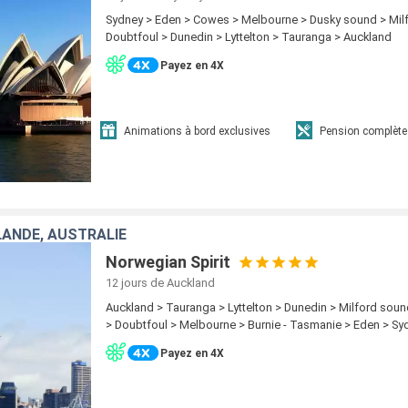
Sydney > Eden > Cowes > Melbourne > Dusky sound > Mil
Doubtfoul > Dunedin > Lyttelton > Tauranga > Auckland
Payez en 4X
Animations à bord exclusives
Pension complète
ANDE, AUSTRALIE
Norwegian Spirit
12 jours
de Auckland
Auckland > Tauranga > Lyttelton > Dunedin > Milford sou
> Doubtfoul > Melbourne > Burnie - Tasmanie > Eden > Sy
Payez en 4X