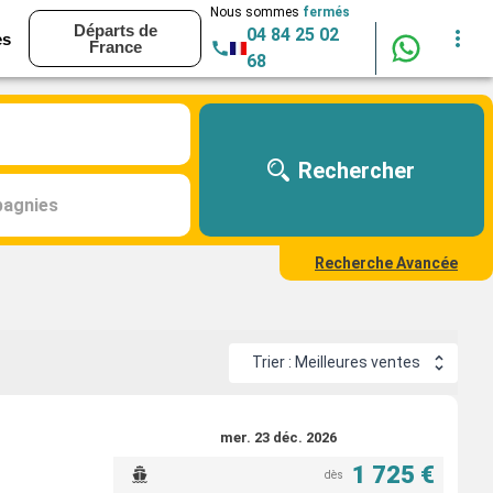
Nous sommes
fermés
Départs de
04 84 25 02
es
France
68
Rechercher
agnies
Recherche Avancée
Trier : Meilleures ventes
mer. 23 déc. 2026
1 725 €
dès