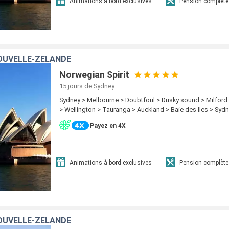
Animations à bord exclusives
Pension complète
OUVELLE-ZÉLANDE
Norwegian Spirit
15 jours
de Sydney
Sydney > Melbourne > Doubtfoul > Dusky sound > Milford
> Wellington > Tauranga > Auckland > Baie des Iles > Syd
Payez en 4X
Animations à bord exclusives
Pension complète
OUVELLE-ZÉLANDE