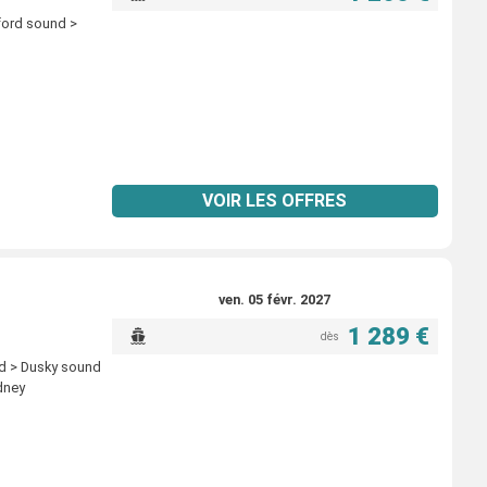
ford sound >
VOIR LES OFFRES
ven. 05 févr. 2027
1 289 €
dès
nd > Dusky sound
dney