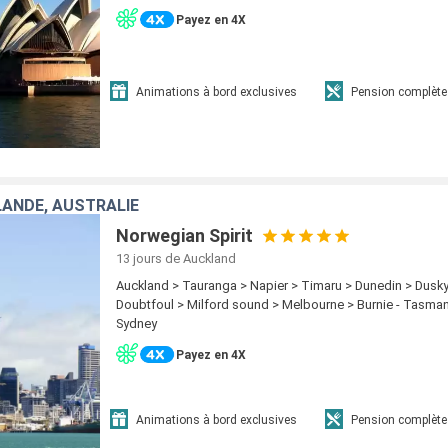
Payez en 4X
Animations à bord exclusives
Pension complète
ANDE, AUSTRALIE
Norwegian Spirit
13 jours
de Auckland
Auckland > Tauranga > Napier > Timaru > Dunedin > Dusk
Doubtfoul > Milford sound > Melbourne > Burnie - Tasman
Sydney
Payez en 4X
Animations à bord exclusives
Pension complète