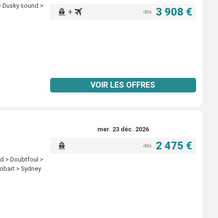
> Dusky sound >
3 908 €
+
dès
VOIR LES OFFRES
mer. 23 déc. 2026
2 475 €
dès
d > Doubtfoul >
Hobart > Sydney