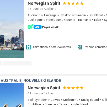
Norwegian Spirit
12 jours
de Auckland
Auckland > Tauranga > Lyttelton > Dunedin > Doubtfoul > 
Dusky sound > Melbourne > Burnie - Tasmanie > Eden > S
Payez en 4X
Animations à bord exclusives
Pension complète
 AUSTRALIE, NOUVELLE-ZÉLANDE
Norwegian Spirit
11 jours
de Sydney
Sydney > Eden > Cowes > Melbourne > Dusky sound > Mil
Doubtfoul > Dunedin > Tauranga > Auckland