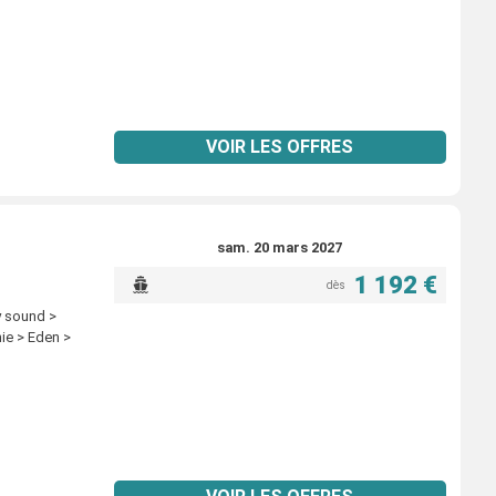
VOIR LES OFFRES
sam. 20 mars 2027
1 192 €
dès
y sound >
ie > Eden >