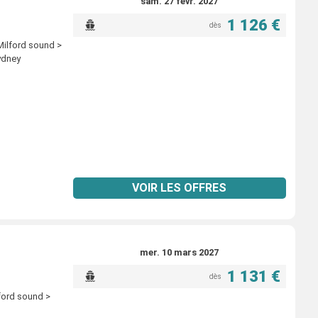
sam. 27 févr. 2027
1 126 €
dès
Milford sound >
ydney
VOIR LES OFFRES
mer. 10 mars 2027
1 131 €
dès
ford sound >