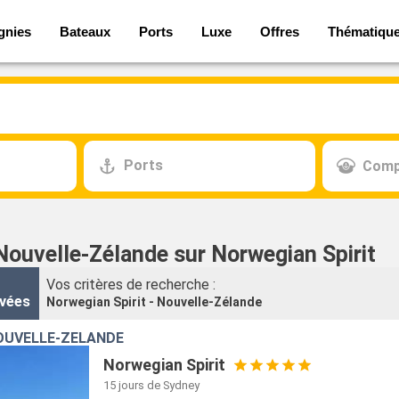
gnies
Bateaux
Ports
Luxe
Offres
Thématiqu
Ports
Comp
Nouvelle-Zélande sur Norwegian Spirit
Vos critères de recherche :
vées
Norwegian Spirit - Nouvelle-Zélande
OUVELLE-ZÉLANDE
Norwegian Spirit
15 jours
de Sydney