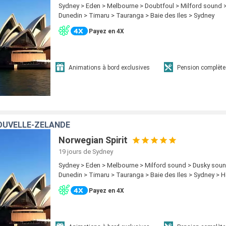
Sydney > Eden > Melbourne > Doubtfoul > Milford sound 
Dunedin > Timaru > Tauranga > Baie des Iles > Sydney
Payez en 4X
Animations à bord exclusives
Pension complète
OUVELLE-ZÉLANDE
Norwegian Spirit
19 jours
de Sydney
Sydney > Eden > Melbourne > Milford sound > Dusky soun
Dunedin > Timaru > Tauranga > Baie des Iles > Sydney > 
Payez en 4X