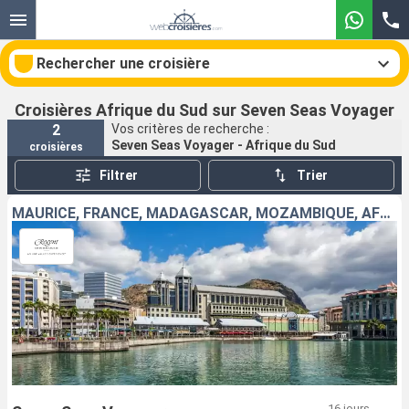
Rechercher une croisière
Croisières Afrique du Sud sur Seven Seas Voyager
2
Vos critères de recherche :
Seven Seas Voyager - Afrique du Sud
croisières
Nos destinations
Filtrer
Trier
Mois de départ
MAURICE, FRANCE, MADAGASCAR, MOZAMBIQUE, AFRIQUE DU SUD
Ports
Compagnies
Rechercher
16 jours