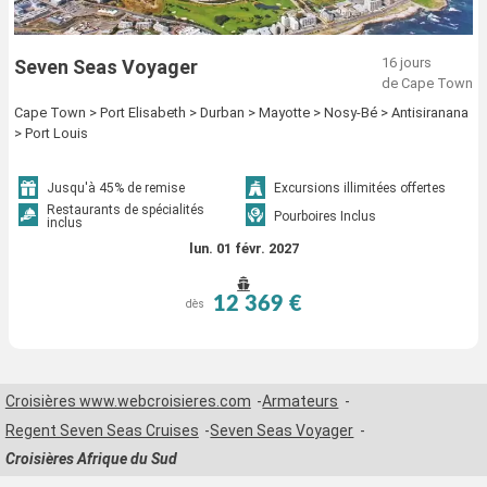
16 jours
Seven Seas Voyager
de Cape Town
Cape Town > Port Elisabeth > Durban > Mayotte > Nosy-Bé > Antisiranana
> Port Louis
Jusqu'à 45% de remise
Excursions illimitées offertes
Restaurants de spécialités
Pourboires Inclus
inclus
lun. 01 févr. 2027
12 369 €
dès
Croisières www.webcroisieres.com
Armateurs
Regent Seven Seas Cruises
Seven Seas Voyager
Croisières Afrique du Sud