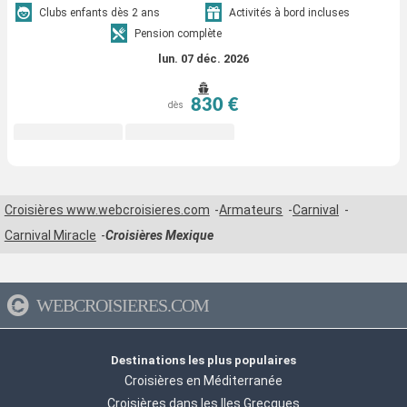
Clubs enfants dès 2 ans
Activités à bord incluses
Pension complète
lun. 07 déc. 2026
830 €
dès
Croisières www.webcroisieres.com
Armateurs
Carnival
Carnival Miracle
Croisières Mexique
WEBCROISIERES.COM
Destinations les plus populaires
Croisières en Méditerranée
Croisières dans les Iles Grecques