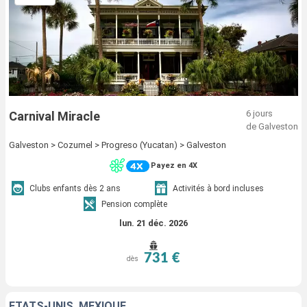
6 jours
Carnival Miracle
de Galveston
Galveston > Cozumel > Progreso (Yucatan) > Galveston
Payez en 4X
Clubs enfants dès 2 ans
Activités à bord incluses
Pension complète
lun. 21 déc. 2026
731 €
dès
ÉTATS-UNIS, MEXIQUE