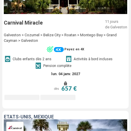
11 jours
Carnival Miracle
de Galveston
Galveston > Cozumel > Belize City > Roatan > Montego Bay > Grand
Cayman > Galveston
Payez en 4X
Clubs enfants dès 2 ans
Activités à bord incluses
Pension complète
lun. 04 janv. 2027
657 €
dès
ÉTATS-UNIS, MEXIQUE