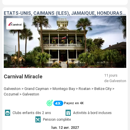
ÉTATS-UNIS, CAÏMANS (ÎLES), JAMAÏQUE, HONDURAS, BELIZE, MEXIQUE
11 jours
Carnival Miracle
de Galveston
Galveston > Grand Cayman > Montego Bay > Roatan > Belize City >
Cozumel > Galveston
Payez en 4X
Clubs enfants dès 2 ans
Activités à bord incluses
Pension complète
lun. 12 avr. 2027