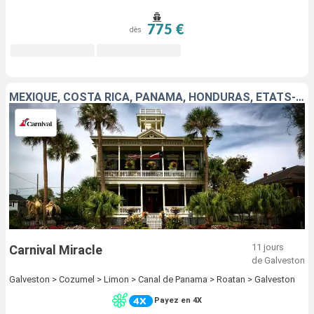
775 €
dès
MEXIQUE, COSTA RICA, PANAMA, HONDURAS, ÉTATS-UNIS
11 jours
Carnival Miracle
de Galveston
Galveston > Cozumel > Limon > Canal de Panama > Roatan > Galveston
Payez en 4X