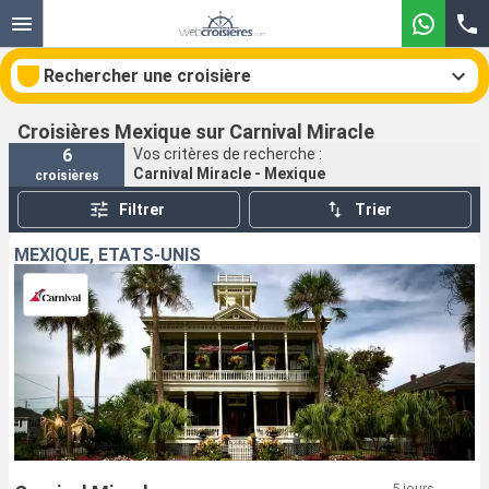
Rechercher une croisière
Croisières Mexique sur Carnival Miracle
6
Vos critères de recherche :
Carnival Miracle - Mexique
croisières
Nos destinations
Filtrer
Trier
Mois de départ
MEXIQUE, ÉTATS-UNIS
Ports
Compagnies
Rechercher
5 jours