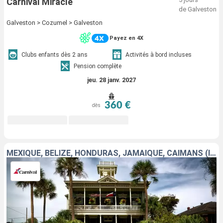
Carnival Miracle
de Galveston
Galveston > Cozumel > Galveston
Payez en 4X
Clubs enfants dès 2 ans
Activités à bord incluses
Pension complète
jeu. 28 janv. 2027
360 €
dès
MEXIQUE, BELIZE, HONDURAS, JAMAÏQUE, CAÏMANS (ÎLES), ÉTATS-UNIS