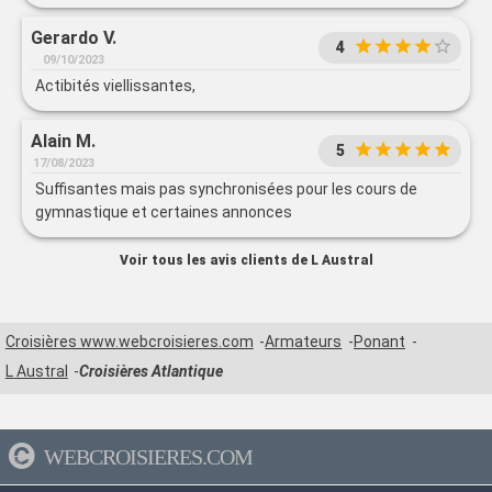
Gerardo V.
4
09/10/2023
Actibités viellissantes,
Alain M.
5
17/08/2023
Suffisantes mais pas synchronisées pour les cours de
gymnastique et certaines annonces
Voir tous les avis clients de L Austral
Croisières www.webcroisieres.com
Armateurs
Ponant
L Austral
Croisières Atlantique
WEBCROISIERES.COM