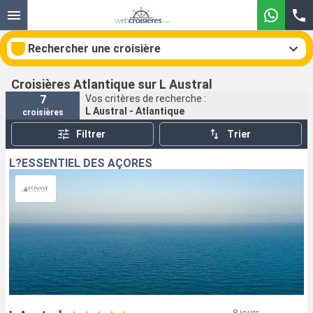
Rechercher une croisière
Croisières Atlantique sur L Austral
7
Vos critères de recherche :
L Austral - Atlantique
croisières
Nos destinations
Filtrer
Trier
Mois de départ
L?ESSENTIEL DES AÇORES
Ports
Compagnies
Rechercher
8 jours