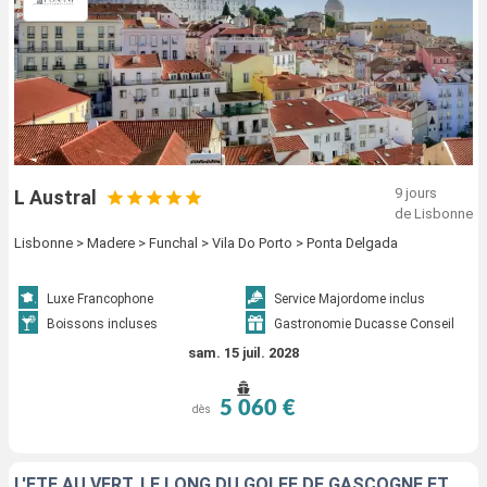
9 jours
L Austral
de Lisbonne
Lisbonne > Madere > Funchal > Vila Do Porto > Ponta Delgada
Luxe Francophone
Service Majordome inclus
Boissons incluses
Gastronomie Ducasse Conseil
sam. 15 juil. 2028
5 060 €
dès
L'ÉTÉ AU VERT, LE LONG DU GOLFE DE GASCOGNE ET DE LA PÉNINSULE IBÉRIQUE