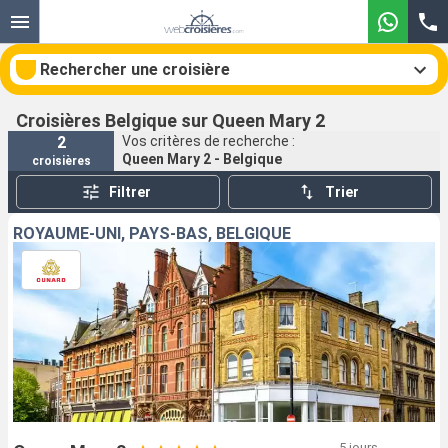
Rechercher une croisière
Croisières Belgique sur Queen Mary 2
2
Vos critères de recherche :
Queen Mary 2 - Belgique
croisières
Nos destinations
Filtrer
Trier
Mois de départ
ROYAUME-UNI, PAYS-BAS, BELGIQUE
Ports
Compagnies
Rechercher
5 jours