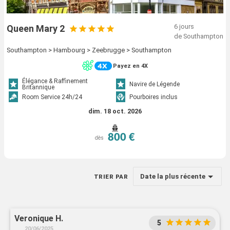
6 jours
Queen Mary 2
de Southampton
Southampton > Hambourg > Zeebrugge > Southampton
Payez en 4X
Élégance & Raffinement
Navire de Légende
Britannique
Room Service 24h/24
Pourboires inclus
dim. 18 oct. 2026
800 €
dès
Date la plus récente
TRIER PAR
Veronique H.
5
20/06/2025