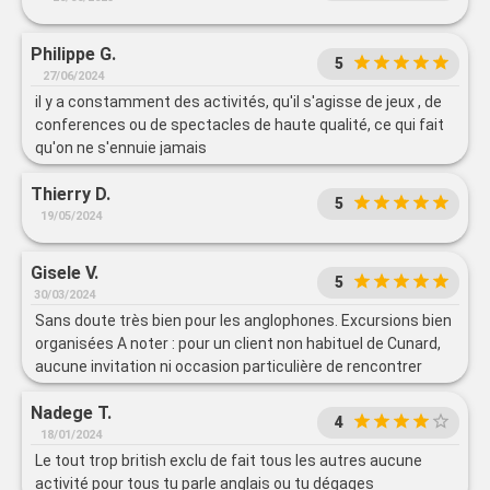
Philippe G.
5
27/06/2024
il y a constamment des activités, qu'il s'agisse de jeux , de
conferences ou de spectacles de haute qualité, ce qui fait
qu'on ne s'ennuie jamais
Thierry D.
5
19/05/2024
Gisele V.
5
30/03/2024
Sans doute très bien pour les anglophones. Excursions bien
organisées A noter : pour un client non habituel de Cunard,
aucune invitation ni occasion particulière de rencontrer
(voir ou entendre) le commandant et ses officiers.
Nadege T.
4
18/01/2024
Le tout trop british exclu de fait tous les autres aucune
activité pour tous tu parle anglais ou tu dégages