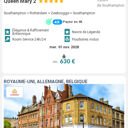
Queen Mary 2
de Southampton
Southampton > Rotterdam > Zeebrugge > Southampton
Payez en 4X
Élégance & Raffinement
Navire de Légende
Britannique
Room Service 24h/24
Pourboires inclus
mer. 01 nov. 2028
630 €
dès
ROYAUME-UNI, ALLEMAGNE, BELGIQUE