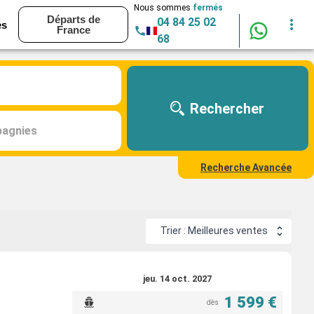
Nous sommes
fermés
Départs de
04 84 25 02
es
France
68
Rechercher
agnies
Recherche Avancée
Trier : Meilleures ventes
jeu. 14 oct. 2027
1 599 €
dès