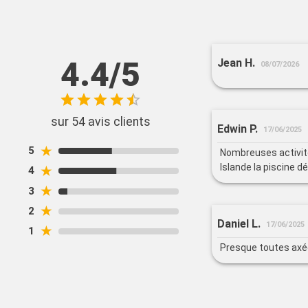
4.4/5
Jean H.
08/07/2026
sur 54 avis clients
Edwin P.
17/06/2025
★
5
Nombreuses activit
Islande la piscine d
★
4
★
3
★
2
Daniel L.
17/06/2025
★
1
Presque toutes axée