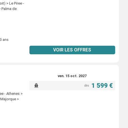
it) > Le Piree -
 > Palma de
 3 ans
VOIR LES OFFRES
ven. 15 oct. 2027
1 599 €
dès
ee - Athenes >
e Majorque >