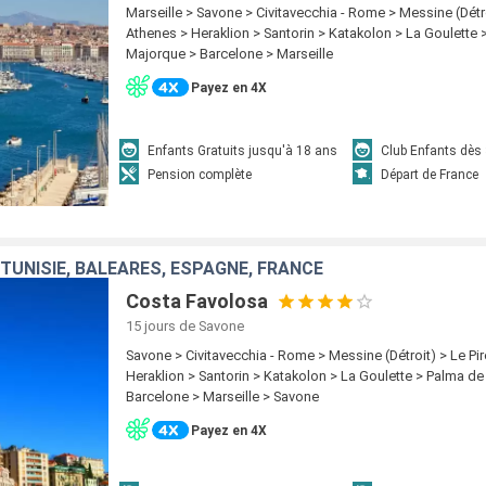
Marseille > Savone > Civitavecchia - Rome > Messine (Détro
Athenes > Heraklion > Santorin > Katakolon > La Goulette
Majorque > Barcelone > Marseille
Payez en 4X
Enfants Gratuits jusqu'à 18 ans
Club Enfants dès
Pension complète
Départ de France
, TUNISIE, BALÉARES, ESPAGNE, FRANCE
Costa Favolosa
15 jours
de Savone
Savone > Civitavecchia - Rome > Messine (Détroit) > Le Pir
Heraklion > Santorin > Katakolon > La Goulette > Palma d
Barcelone > Marseille > Savone
Payez en 4X