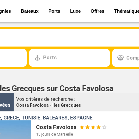
gnies
Bateaux
Ports
Luxe
Offres
Thématiqu
Ports
Comp
Iles Grecques sur Costa Favolosa
Vos critères de recherche :
vées
Costa Favolosa - Iles Grecques
E, GRÈCE, TUNISIE, BALÉARES, ESPAGNE
Costa Favolosa
15 jours
de Marseille