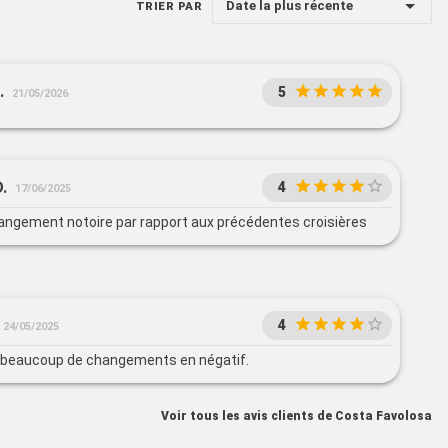
Date la plus récente
TRIER PAR
.
5
21/05/2026
.
4
17/06/2025
angement notoire par rapport aux précédentes croisières
4
24/05/2025
, beaucoup de changements en négatif.
Voir tous les avis clients de Costa Favolosa