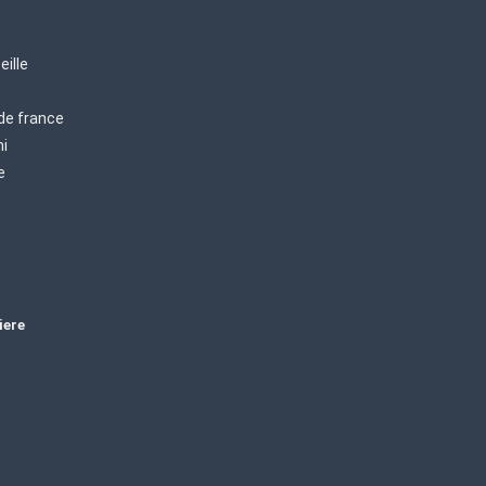
eille
 de france
mi
e
iere