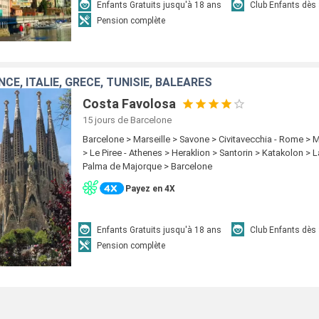
Enfants Gratuits jusqu'à 18 ans
Club Enfants dès
Pension complète
CE, ITALIE, GRÈCE, TUNISIE, BALÉARES
Costa Favolosa
15 jours
de Barcelone
Barcelone > Marseille > Savone > Civitavecchia - Rome > M
> Le Piree - Athenes > Heraklion > Santorin > Katakolon > L
Palma de Majorque > Barcelone
Payez en 4X
Enfants Gratuits jusqu'à 18 ans
Club Enfants dès
Pension complète