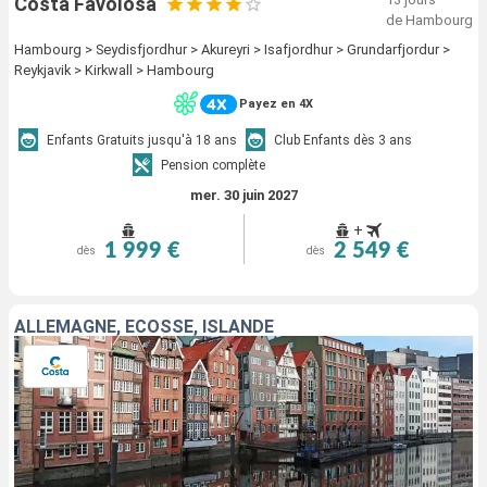
Costa Favolosa
de Hambourg
Hambourg > Seydisfjordhur > Akureyri > Isafjordhur > Grundarfjordur >
Reykjavik > Kirkwall > Hambourg
Payez en 4X
Enfants Gratuits jusqu'à 18 ans
Club Enfants dès 3 ans
Pension complète
mer. 30 juin 2027
+
1 999 €
2 549 €
dès
dès
ALLEMAGNE, ECOSSE, ISLANDE