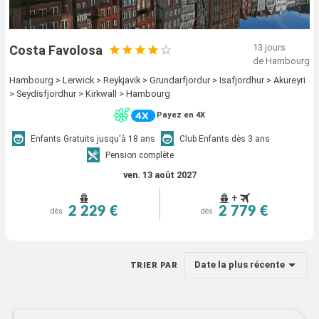
13 jours
Costa Favolosa
de Hambourg
Hambourg > Lerwick > Reykjavik > Grundarfjordur > Isafjordhur > Akureyri
> Seydisfjordhur > Kirkwall > Hambourg
Payez en 4X
Enfants Gratuits jusqu'à 18 ans
Club Enfants dès 3 ans
Pension complète
ven. 13 août 2027
+
2 229 €
2 779 €
dès
dès
Date la plus récente
TRIER PAR