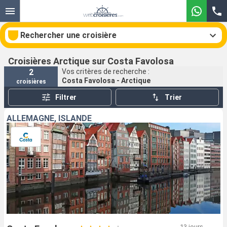
Rechercher une croisière
Croisières Arctique sur Costa Favolosa
2
Vos critères de recherche :
Costa Favolosa - Arctique
croisières
Nos destinations
Filtrer
Trier
Mois de départ
ALLEMAGNE, ISLANDE
Ports
Compagnies
Rechercher
13 jours