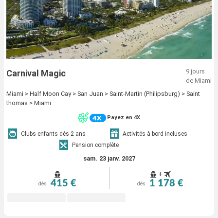
9 jours
Carnival Magic
de Miami
Miami > Half Moon Cay > San Juan > Saint-Martin (Philipsburg) > Saint
thomas > Miami
Payez en 4X
Clubs enfants dès 2 ans
Activités à bord incluses
Pension complète
sam. 23 janv. 2027
+
415 €
1 178 €
dès
dès