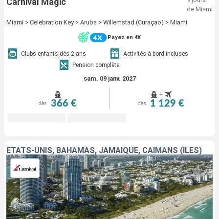
Carnival Magic
de Miami
Miami > Celebration Key > Aruba > Willemstad (Curaçao) > Miami
Payez en 4X
Clubs enfants dès 2 ans
Activités à bord incluses
Pension complète
sam. 09 janv. 2027
+
366 €
1 129 €
dès
dès
ÉTATS-UNIS, BAHAMAS, JAMAÏQUE, CAÏMANS (ÎLES)