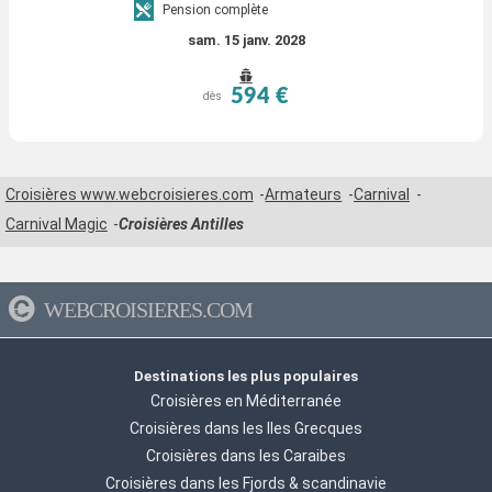
Pension complète
sam. 15 janv. 2028
594 €
dès
Croisières www.webcroisieres.com
Armateurs
Carnival
Carnival Magic
Croisières Antilles
WEBCROISIERES.COM
Destinations les plus populaires
Croisières en Méditerranée
Croisières dans les Iles Grecques
Croisières dans les Caraibes
Croisières dans les Fjords & scandinavie