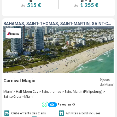
+
515 €
1 255 €
dès
dès
BAHAMAS, SAINT-THOMAS, SAINT-MARTIN, SAINT-CROIX, ÉTATS-UNIS
9 jours
Carnival Magic
de Miami
Miami > Half Moon Cay > Saint thomas > Saint-Martin (Philipsburg) >
Sainte Croix > Miami
Payez en 4X
Clubs enfants dès 2 ans
Activités à bord incluses