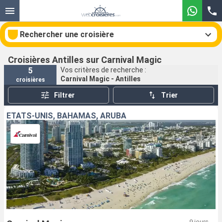
Rechercher une croisière
Croisières Antilles sur Carnival Magic
5
Vos critères de recherche :
Carnival Magic - Antilles
croisières
Nos destinations
Filtrer
Trier
Mois de départ
ÉTATS-UNIS, BAHAMAS, ARUBA
Ports
Compagnies
Rechercher
9 jours