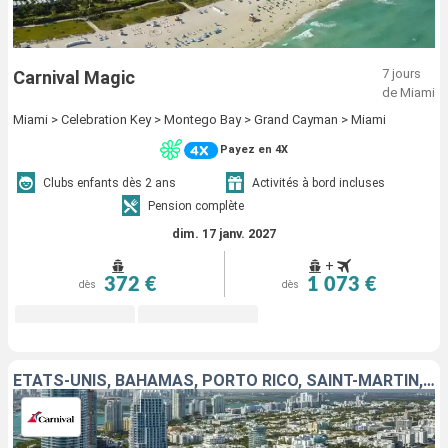
7 jours
Carnival Magic
de Miami
Miami > Celebration Key > Montego Bay > Grand Cayman > Miami
Payez en 4X
Clubs enfants dès 2 ans
Activités à bord incluses
Pension complète
dim. 17 janv. 2027
+
372 €
1 073 €
dès
dès
ÉTATS-UNIS, BAHAMAS, PORTO RICO, SAINT-MARTIN, SAINT-THOMAS