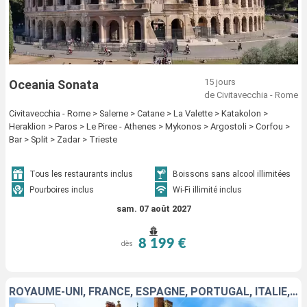
15 jours
Oceania Sonata
de Civitavecchia - Rome
Civitavecchia - Rome > Salerne > Catane > La Valette > Katakolon >
Heraklion > Paros > Le Piree - Athenes > Mykonos > Argostoli > Corfou >
Bar > Split > Zadar > Trieste
Tous les restaurants inclus
Boissons sans alcool illimitées
Pourboires inclus
Wi-Fi illimité inclus
sam. 07 août 2027
8 199 €
dès
ROYAUME-UNI, FRANCE, ESPAGNE, PORTUGAL, ITALIE, CROATIE, ALBANIE, GRÈCE, TURQUIE