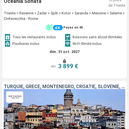
Oceania Sonata
de Trieste
Trieste > Ravenne > Zadar > Split > Kotor > Saranda > Messine > Salerne >
Civitavecchia - Rome
Payez en 4X
Tous les restaurants inclus
Boissons sans alcool illimitées
Pourboires inclus
Wi-Fi illimité inclus
dim. 31 oct. 2027
3 899 €
dès
TURQUIE, GRÈCE, MONTÉNÉGRO, CROATIE, SLOVÉNIE, ITALIE