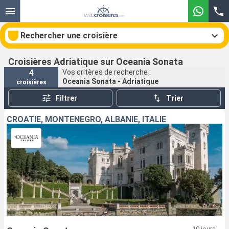
Rechercher une croisière
Croisières Adriatique sur Oceania Sonata
4
Vos critères de recherche :
Oceania Sonata - Adriatique
croisières
Nos destinations
Filtrer
Trier
Mois de départ
CROATIE, MONTÉNÉGRO, ALBANIE, ITALIE
Ports
Compagnies
Rechercher
10 jours