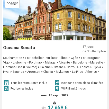
37 jours
Oceania Sonata
de Southampton
Southampton > La Rochelle > Pauillac > Bilbao > Gijón > La Corogne >
Vigo > Lisbonne > Portimao > Malaga > Alicante > Barcelone > Marseille >
Florence/Pise (Livourne) > Salerne > Catane > Corfou > Trieste > Rijeka >
Hvar > Saranda > Argostoli > Chania > Mykonos > Le Piree - Athenes >
Paros > Heraklion > Rhodes > Patmos > Izmir > Istanbul
Tous les restaurants inclus
Boissons sans alcool illimitées
Pourboires inclus
Wi-Fi illimité inclus
mer. 15 sept. 2027
17 659 €
dès