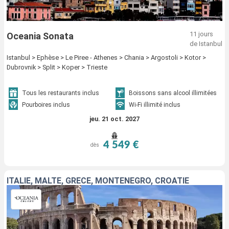
11 jours
Oceania Sonata
de Istanbul
Istanbul > Ephèse > Le Piree - Athenes > Chania > Argostoli > Kotor >
Dubrovnik > Split > Koper > Trieste
Tous les restaurants inclus
Boissons sans alcool illimitées
Pourboires inclus
Wi-Fi illimité inclus
jeu. 21 oct. 2027
4 549 €
dès
ITALIE, MALTE, GRÈCE, MONTÉNÉGRO, CROATIE