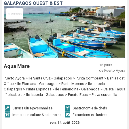
GALAPAGOS OUEST & EST
15 jours
Aqua Mare
de Puerto Ayora
Puerto Ayora > Ile Santa Cruz - Galapagos > Punta Cormorant > Bahia Post
Office > Ile Floreana - Galapagos > Punta Moreno > Ile Isabela -
Galapagos > Punta Espinoza > Ile Fernandina - Galapagos > Caleta Tagus
- île Isabela > Ile Isabela - Galapagos > Puerto Egas > Playa espumilla
(Santiago) > Ile Santiago - Galapagos > Rabida > Ile Santa Cruz -
Galapagos > North Seymour > islote mosquera > Baltra > Bahía Borrero >
Service ultra-personnalisé
Gastronomie de chefs
Ile Santa Cruz - Galapagos > El Barranco > Bahia Darwin > Ile Genovesa -
Immersion culture & patrimoine
Excursions exclusives
Galapagos > Ile Santiago - Galapagos > Sombrero chino > Ile Bartolome -
Galapagos > Cerro dragon > Ile Santa Cruz - Galapagos > Fausto Llerena
ven. 14 août 2026
Breeding Center > Ile Santa Cruz - Galapagos > Punta Suarez > Gardner