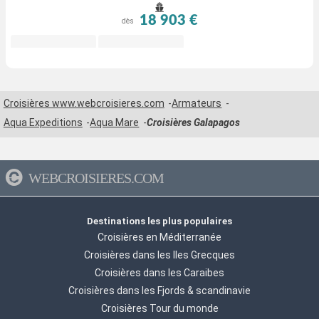
Bay > Ile Espagnola - Galapagos > Santa Fé Island > Los gemelos - santa
18 903 €
dès
cruz > Ile Santa Cruz - Galapagos
Croisières www.webcroisieres.com
Armateurs
Aqua Expeditions
Aqua Mare
Croisières Galapagos
WEBCROISIERES.COM
Destinations les plus populaires
Croisières en Méditerranée
Croisières dans les Iles Grecques
Croisières dans les Caraibes
Croisières dans les Fjords & scandinavie
Croisières Tour du monde