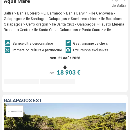
Aqua Mare
de Baltra
Baltra > Bahía Borrero > El Barranco > Bahia Darwin > Ile Genovesa -
Galapagos > Ile Santiago - Galapagos > Sombrero chino > Ile Bartolome -
Galapagos > Cerro dragon > Ile Santa Cruz - Galapagos > Fausto Llerena
Breeding Center > Ile Santa Cruz - Galapagos > Punta Suarez > Ile
Espagnola - Galapagos > Santa Fé Island > Puerto Ayora > Ile Santa Cruz -
Galapagos > Punta Cormorant > Bahia Post Office > Ile Floreana -
Service ultra-personnalisé
Gastronomie de chefs
Galapagos > Punta Moreno > Ile Isabela - Galapagos > Punta Espinoza >
Immersion culture & patrimoine
Excursions exclusives
Ile Fernandina - Galapagos > Caleta Tagus - île Isabela > Ile Isabela -
Galapagos > Puerto Egas > Playa espumilla (Santiago) > Ile Santiago -
ven. 21 août 2026
Galapagos > Rabida > Ile Santa Cruz - Galapagos > North Seymour >
islote mosquera > Baltra
18 903 €
dès
GALAPAGOS EST