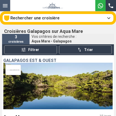
Rechercher une croisière
Croisières Galapagos sur Aqua Mare
3
Vos critères de recherche :
Aqua Mare - Galapagos
croisières
Nos destinations
Filtrer
Trier
Mois de départ
GALAPAGOS EST & OUEST
Ports
Compagnies
Rechercher
15 jours