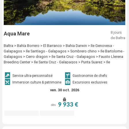
8 jours
Aqua Mare
de Baltra
Baltra > Bahía Borrero > El Barranco > Bahia Darwin > Ile Genovesa -
Galapagos > Ile Santiago - Galapagos > Sombrero chino > Ile Bartolome -
Galapagos > Cerro dragon > Ile Santa Cruz - Galapagos > Fausto Llerena
Breeding Center > Ile Santa Cruz - Galapagos > Punta Suarez > Ile
Espagnola - Galapagos > Santa Fé Island > Los gemelos - santa cruz > Ile
Santa Cruz - Galapagos
Service ultra-personnalisé
Gastronomie de chefs
Immersion culture & patrimoine
Excursions exclusives
ven. 30 oct. 2026
9 933 €
dès