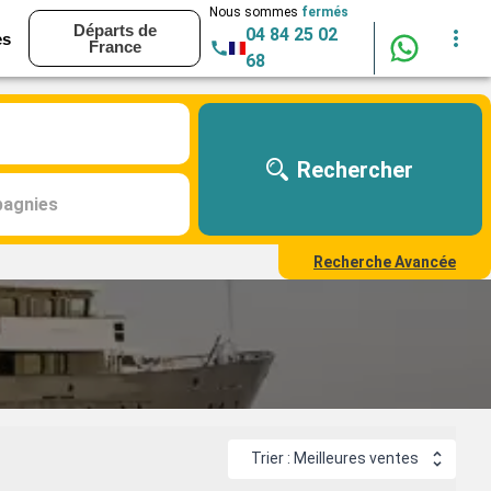
Nous sommes
fermés
Départs de
04 84 25 02
es
France
68
Rechercher
agnies
Recherche Avancée
Trier : Meilleures ventes