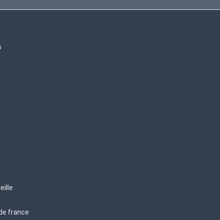
s
eille
 de france