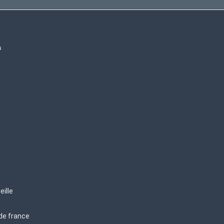
s
eille
 de france