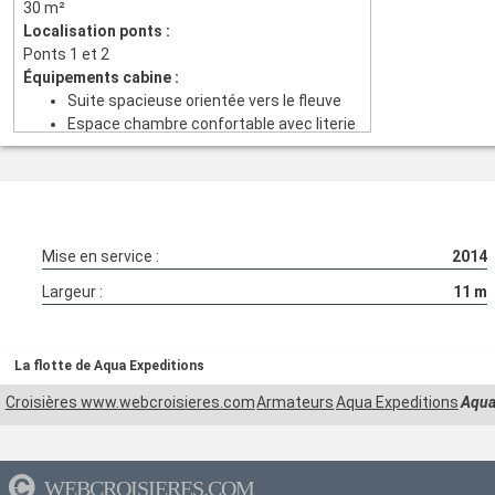
30 m²
Localisation ponts :
Ponts 1 et 2
Équipements cabine :
Suite spacieuse orientée vers le fleuve
Espace chambre confortable avec literie
premium
Intérieurs en bois massif avec finitions
contemporaines
Coin détente avec banquette ou fauteuil
près de la baie vitrée
Mise en service :
2014
Grandes baies vitrées offrant une vue
panoramique sur le Mékong
Largeur :
11
m
Salle de bain élégante avec douche à
l’italienne
Rangements généreux et penderie
La flotte de Aqua Expeditions
intégrée
Climatisation individuelle
Croisières www.webcroisieres.com
Armateurs
Aqua Expeditions
Aqua
Cabines lumineuses et parfaitement
insonorisées
Idéales pour couples recherchant
WEBCROISIERES.COM