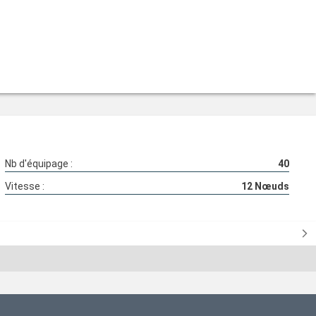
Nb d'équipage :
40
Vitesse :
12
Nœuds