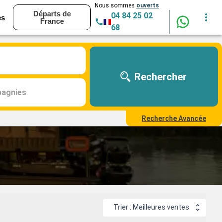
Nous sommes
ouverts
Départs de
04 84 25 02
es
France
68
Rechercher
agnies
Recherche Avancée
Trier : Meilleures ventes