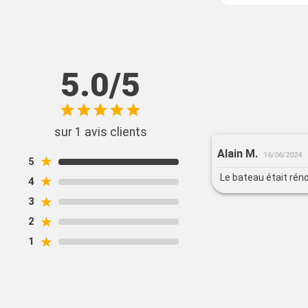
5.0/5
sur 1 avis clients
Alain M.
16/06/2024
★
5
Le bateau était réno
★
4
★
3
★
2
★
1