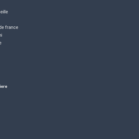
eille
 de france
mi
e
iere