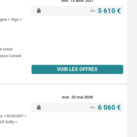
dim. 15 août 2027
5 610 €
dès
ogne > Vigo >
e inclus
asse Conseil
VOIR LES OFFRES
mar. 23 mai 2028
6 060 €
dès
nez > ROSCOFF >
Of Scilly >