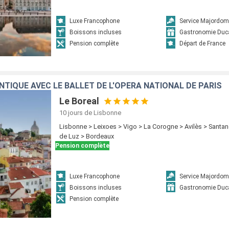
Luxe Francophone
Service Majordom
Boissons incluses
Gastronomie Duc
Pension complète
Départ de France
NTIQUE AVEC LE BALLET DE L'OPÉRA NATIONAL DE PARIS
Le Boreal
10 jours
de Lisbonne
Lisbonne > Leixoes > Vigo > La Corogne > Avilès > Santan
de Luz > Bordeaux
Pension complète
Luxe Francophone
Service Majordom
Boissons incluses
Gastronomie Duc
Pension complète