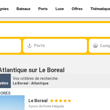
gnies
Bateaux
Ports
Luxe
Offres
Thématiqu
Ports
Comp
Atlantique sur Le Boreal
Vos critères de recherche :
vées
Le Boreal - Atlantique
ÇORES
Le Boreal
9 jours
de Ponta Delgada