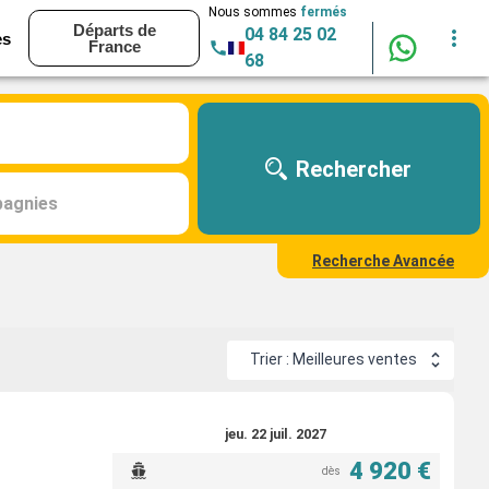
Nous sommes
fermés
Départs de
04 84 25 02
es
France
68
Rechercher
agnies
Recherche Avancée
Trier : Meilleures ventes
jeu. 22 juil. 2027
4 920 €
dès