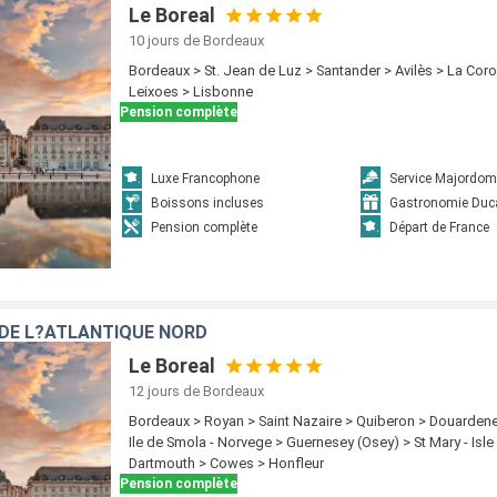
Le Boreal
10 jours
de Bordeaux
Bordeaux > St. Jean de Luz > Santander > Avilès > La Cor
Leixoes > Lisbonne
Pension complète
Luxe Francophone
Service Majordom
Boissons incluses
Gastronomie Duc
Pension complète
Départ de France
S DE L?ATLANTIQUE NORD
Le Boreal
12 jours
de Bordeaux
Bordeaux > Royan > Saint Nazaire > Quiberon > Douarde
Ile de Smola - Norvege > Guernesey (Osey) > St Mary - Isle 
Dartmouth > Cowes > Honfleur
Pension complète