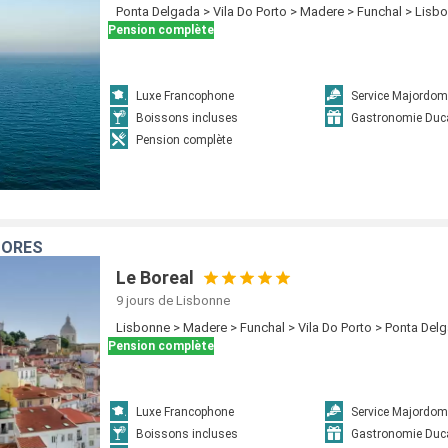
Ponta Delgada > Vila Do Porto > Madere > Funchal > Lisb
Pension complète
Luxe Francophone
Service Majordom
Boissons incluses
Gastronomie Duc
Pension complète
ÇORES
Le Boreal
9 jours
de Lisbonne
Lisbonne > Madere > Funchal > Vila Do Porto > Ponta Del
Pension complète
Luxe Francophone
Service Majordom
Boissons incluses
Gastronomie Duc