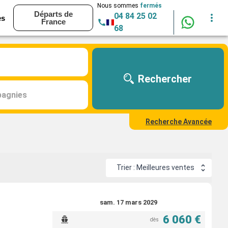
Nous sommes
fermés
Départs de
04 84 25 02
es
France
68
Rechercher
agnies
Recherche Avancée
Trier : Meilleures ventes
sam. 17 mars 2029
6 060 €
dès