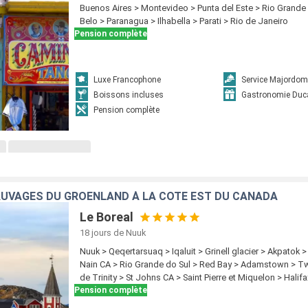
Buenos Aires > Montevideo > Punta del Este > Rio Grande 
Belo > Paranagua > Ilhabella > Parati > Rio de Janeiro
Pension complète
Luxe Francophone
Service Majordom
Boissons incluses
Gastronomie Duc
Pension complète
UVAGES DU GROENLAND À LA CÔTE EST DU CANADA
Le Boreal
18 jours
de Nuuk
Nuuk > Qeqertarsuaq > Iqaluit > Grinell glacier > Akpatok 
Nain CA > Rio Grande do Sul > Red Bay > Adamstown > Tw
de Trinity > St Johns CA > Saint Pierre et Miquelon > Halifa
Pension complète