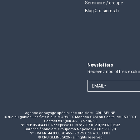
Séminaire / groupe
Blog Croisieres.fr
Newsletters
Recevez nos offres exclu
EMAIL*
Agence de voyage spécialisée croisière - CRUISELINE
16 rue du gabian Les flots bleus MC 98 000 Monaco SAM au Capital de 150 000 €
Contact tel : (00) 377 97 97 84 50
N° RCI: 05S04380 - Récépissé CCIN n°2007-01231/2007-01232
Garantie financière Groupama N° police 4000717380/0
N° TVA FR. 44 0000 70 465 - RC RSA de 4 000 000 €
© CRUISELINE 2026 - all rights reserved