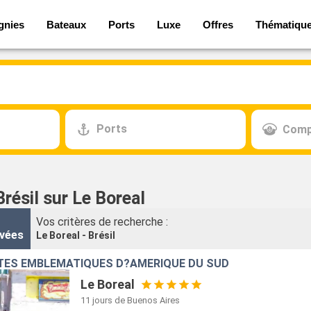
gnies
Bateaux
Ports
Luxe
Offres
Thématiqu
Ports
Comp
Brésil sur Le Boreal
Vos critères de recherche :
vées
Le Boreal - Brésil
ITÉS EMBLÉMATIQUES D?AMÉRIQUE DU SUD
Le Boreal
11 jours
de Buenos Aires