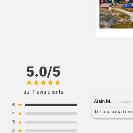
5.0/5
sur 1 avis clients
Alain M.
16/06/2024
★
5
Le bateau était réno
★
4
★
3
★
2