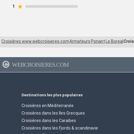
★
1
Croisières www.webcroisieres.com
Armateurs
Ponant
Le Boreal
Crois
WEBCROISIERES.COM
Destinations les plus populaires
Croisières en Méditerranée
Croisières dans les Iles Grecques
Croisières dans les Caraibes
Croisières dans les Fjords & scandinavie