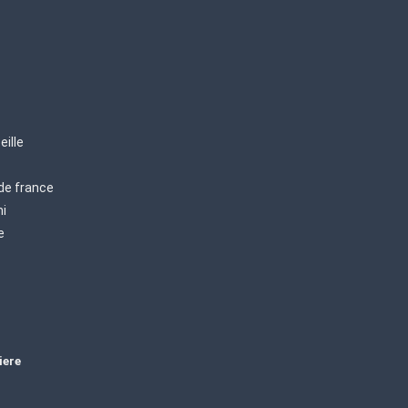
eille
 de france
mi
e
iere