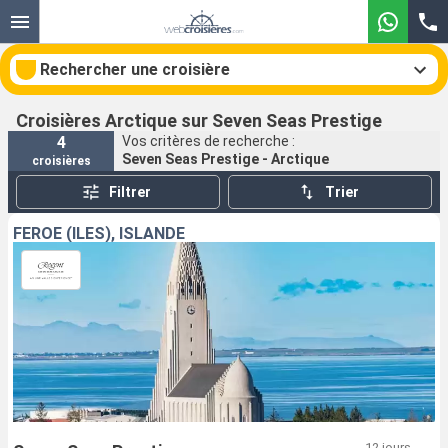
Rechercher une croisière
Croisières Arctique sur Seven Seas Prestige
4
Vos critères de recherche :
Seven Seas Prestige - Arctique
croisières
Nos destinations
Filtrer
Trier
Mois de départ
FÉROÉ (ÎLES), ISLANDE
Ports
Compagnies
Rechercher
12 jours