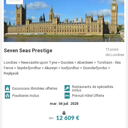
13 jours
Seven Seas Prestige
de Londres
Londres > Newcastle upon Tyne > Dundee > Aberdeen > Torshavn - Iles
Feroe > Seydisfjordhur > Akureyri > Isafjordhur > Grundarfjordur >
Reykjavik
Restaurants de spécialités
Excursions illimitées offertes
inclus
Pourboires Inclus
Pré-nuit Hôtel Offerte
mar. 04 juil. 2028
12 609 €
dès