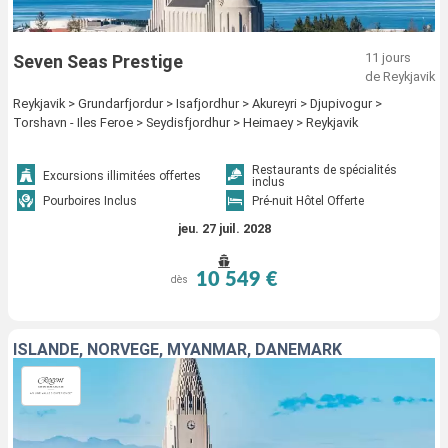
11 jours
Seven Seas Prestige
de Reykjavik
Reykjavik > Grundarfjordur > Isafjordhur > Akureyri > Djupivogur >
Torshavn - Iles Feroe > Seydisfjordhur > Heimaey > Reykjavik
Restaurants de spécialités
Excursions illimitées offertes
inclus
Pourboires Inclus
Pré-nuit Hôtel Offerte
jeu. 27 juil. 2028
10 549 €
dès
ISLANDE, NORVÈGE, MYANMAR, DANEMARK