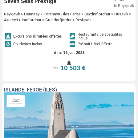
Seven Seas Prestige
de Reykjavik
Reykjavik > Heimaey > Torshavn - Iles Feroe > Seydisfjordhur > Husavik >
Akureyri > Isafjordhur > Grundarfjordur > Reykjavik
Restaurants de spécialités
Excursions illimitées offertes
inclus
Pourboires Inclus
Pré-nuit Hôtel Offerte
dim. 16 juil. 2028
10 503 €
dès
ISLANDE, FÉROÉ (ÎLES)