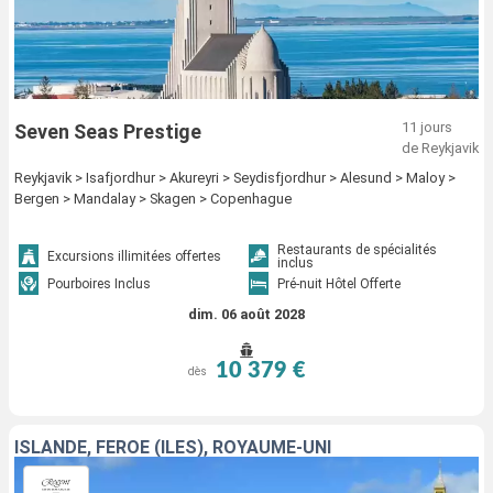
11 jours
Seven Seas Prestige
de Reykjavik
Reykjavik > Isafjordhur > Akureyri > Seydisfjordhur > Alesund > Maloy >
Bergen > Mandalay > Skagen > Copenhague
Restaurants de spécialités
Excursions illimitées offertes
inclus
Pourboires Inclus
Pré-nuit Hôtel Offerte
dim. 06 août 2028
10 379 €
dès
ISLANDE, FÉROÉ (ÎLES), ROYAUME-UNI