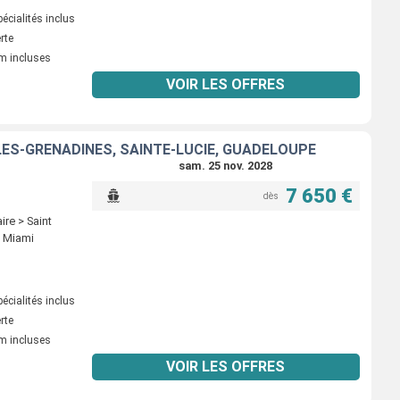
écialités inclus
erte
m incluses
VOIR LES OFFRES
-LES-GRENADINES, SAINTE-LUCIE, GUADELOUPE
sam. 25 nov. 2028
7 650 €
dès
re > Saint
> Miami
écialités inclus
erte
m incluses
VOIR LES OFFRES