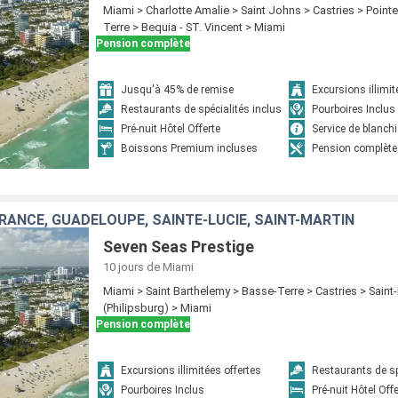
Miami > Charlotte Amalie > Saint Johns > Castries > Pointe
Terre > Bequia - ST. Vincent > Miami
Pension complète
Jusqu'à 45% de remise
Excursions illimit
Restaurants de spécialités inclus
Pourboires Inclus
Pré-nuit Hôtel Offerte
Service de blanchi
Boissons Premium incluses
Pension complète
FRANCE, GUADELOUPE, SAINTE-LUCIE, SAINT-MARTIN
Seven Seas Prestige
10 jours
de Miami
Miami > Saint Barthelemy > Basse-Terre > Castries > Saint
(Philipsburg) > Miami
Pension complète
Excursions illimitées offertes
Restaurants de sp
Pourboires Inclus
Pré-nuit Hôtel Off