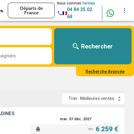
Nous sommes
fermés
Départs de
04 84 25 02
es
France
68
Rechercher
agnies
Recherche Avancée
Trier : Meilleures ventes
ADINES
mar. 07 déc. 2027
6 259 €
dès