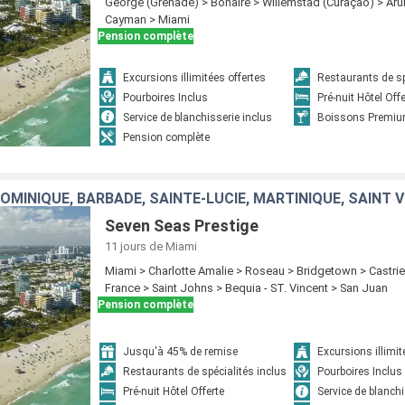
George (Grenade) > Bonaire > Willemstad (Curaçao) > Ar
Cayman > Miami
Pension complète
Excursions illimitées offertes
Restaurants de sp
Pourboires Inclus
Pré-nuit Hôtel Off
Service de blanchisserie inclus
Boissons Premiu
Pension complète
DOMINIQUE, BARBADE, SAINTE-LUCIE, MARTINIQUE, SAINT 
Seven Seas Prestige
11 jours
de Miami
Miami > Charlotte Amalie > Roseau > Bridgetown > Castrie
France > Saint Johns > Bequia - ST. Vincent > San Juan
Pension complète
Jusqu'à 45% de remise
Excursions illimit
Restaurants de spécialités inclus
Pourboires Inclus
Pré-nuit Hôtel Offerte
Service de blanchi