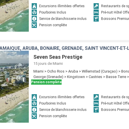
Excursions illimitées offertes
Restaurants de sp
Pourboires Inclus
Pré-nuit Hôtel Off
Service de blanchisserie inclus
Boissons Premiu
Pension complète
JAMAÏQUE, ARUBA, BONAIRE, GRENADE, SAINT VINCENT-ET
Seven Seas Prestige
15 jours
de Miami
Miami > Ocho Rios > Aruba > Willemstad (Curaçao) > Bonai
George (Grenade) > Kingstown > Castries > Basse-Terre 
Pension complète
Excursions illimitées offertes
Restaurants de sp
Pourboires Inclus
Pré-nuit Hôtel Off
Service de blanchisserie inclus
Boissons Premiu
Pension complète