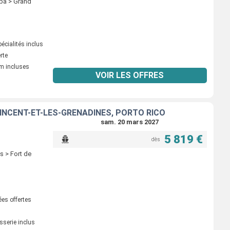
uba > Grand
écialités inclus
erte
m incluses
VOIR LES OFFRES
VINCENT-ET-LES-GRENADINES, PORTO RICO
sam. 20 mars 2027
5 819 €
dès
s > Fort de
ées offertes
sserie inclus