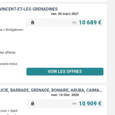
 VINCENT-ET-LES-GRENADINES
ven. 05 mars 2027
10 689 €
dès
ies > Bridgetown
ées offertes
sserie inclus
VOIR LES OFFRES
ÉTATS-UNIS, SAINT VINCENT-ET-LES-GRENADINES, DOMINIQUE, SAINTE-LUCIE, BARBADE, GRENADE, BONAIRE, ARUBA, CAÏMANS (ÎLES)
mer. 16 févr. 2028
10 909 €
dès
town > Saint