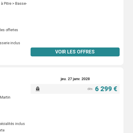
 à Pitre > Basse-
ées offertes
sserie inclus
VOIR LES OFFRES
jeu. 27 janv. 2028
6 299 €
dès
-Martin
écialités inclus
erte