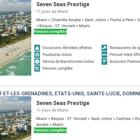
Seven Seas Prestige
11 jours
de Miami
Miami > Charlotte Amalie > Saint Johns > Pointe à Pitre > 
> Bequia - ST. Vincent > Miami
Pension complète
Excursions illimitées offertes
Restaurants de sp
Pourboires Inclus
Pré-nuit Hôtel Off
Service de blanchisserie inclus
Boissons Premiu
Pension complète
T-ET-LES-GRENADINES, ÉTATS-UNIS, SAINTE-LUCIE, DOMIN
Seven Seas Prestige
11 jours
de Miami
Miami > Bequia - ST. Vincent > Saint Johns > Castries > R
Amalie > Miami
Pension complète