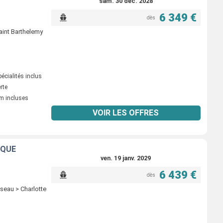
sam. 30 déc. 2028
6 349 €
dès
Saint Barthelemy
écialités inclus
erte
m incluses
VOIR LES OFFRES
IQUE
ven. 19 janv. 2029
6 439 €
dès
oseau > Charlotte