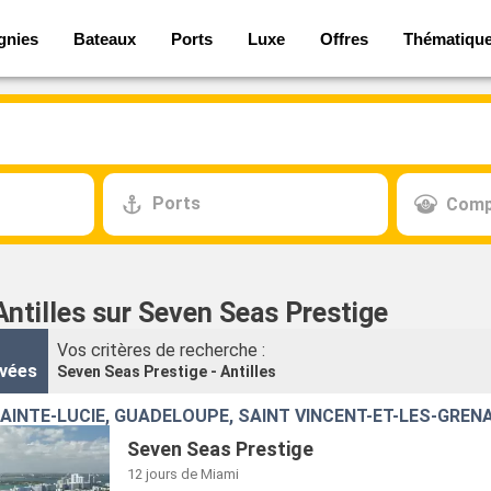
gnies
Bateaux
Ports
Luxe
Offres
Thématiqu
Ports
Comp
Antilles sur Seven Seas Prestige
Vos critères de recherche :
vées
Seven Seas Prestige - Antilles
SAINTE-LUCIE, GUADELOUPE, SAINT VINCENT-ET-LES-GREN
Seven Seas Prestige
12 jours
de Miami