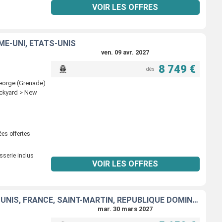
VOIR LES OFFRES
ME-UNI, ÉTATS-UNIS
ven. 09 avr. 2027
8 749 €
dès
George (Grenade)
ockyard > New
ées offertes
sserie inclus
VOIR LES OFFRES
PORTO RICO, SAINT VINCENT-ET-LES-GRENADINES, GUADELOUPE, ÉTATS-UNIS, FRANCE, SAINT-MARTIN, RÉPUBLIQUE DOMINICAINE, BAHAMAS
mar. 30 mars 2027